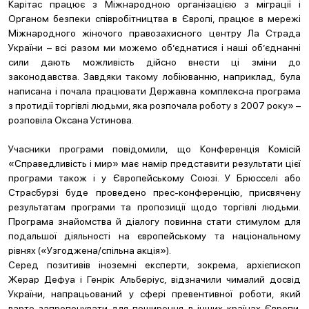
Карітас працює з Міжнародною організацією з міграції і
Органом безпеки співробітництва в Європі, працює в мережі
Міжнародного жіночого правозахисного центру Ла Страда
України – всі разом ми можемо об’єднатися і наші об’єднанні
сили дають можливість дійсно внести ці зміни до
законодавства. Завдяки такому лобіюванню, наприклад, була
написана і почала працювати Державна комплексна програма
з протидії торгівлі людьми, яка розпочала роботу з 2007 року» –
розповіла Оксана Устинова.
Учасники програми повідомили, що Конференція Комісій
«Справедливість і мир» має намір представити результати цієї
програми також і у Європейському Союзі. У Брюсселі або
Страсбурзі буде проведено прес-конференцію, присвячену
результатам програми та пропозиції щодо торгівлі людьми.
Програма знайомства й діалогу повинна стати стимулом для
подальшої діяльності на європейському та національному
рівнях («Узгоджена/спільна акція»).
Серед позитивів іноземні експерти, зокрема, архієпископ
Жерар Дефуа і Генрік Альберіус, відзначили чималий досвід
України, напрацьований у сфері превентивної роботи, який
варто запропонувати для поширення в інших країнах Європи.