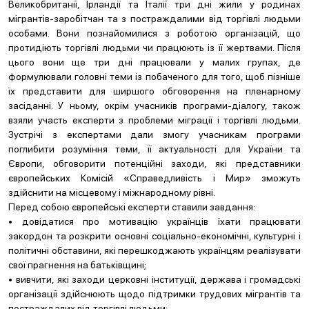
Великобританії, Ірландії та Італії три дні жили у родинах
мігрантів-заробітчан та з постраждалими від торгівлі людьми
особами. Вони познайомилися з роботою організацій, що
протидіють торгівлі людьми чи працюють із її жертвами. Після
цього вони ще три дні працювали у малих групах, де
формулювали головні теми із побаченого для того, щоб пізніше
їх представити для ширшого обговорення на пленарному
засіданні. У ньому, окрім учасників програми-діалогу, також
взяли участь експерти з проблеми міграції і торгівлі людьми.
Зустрічі з експертами дали змогу учасникам програми
поглибити розуміння теми, її актуальності для України та
Європи, обговорити потенційні заходи, які представники
європейських Комісій «Справедливість і Мир» зможуть
здійснити на місцевому і міжнародному рівні.
Перед собою європейські експерти ставили завдання:
• довідатися про мотивацію українців їхати працювати
закордон та розкрити основні соціально-економічні, культурні і
політичні обставини, які перешкоджають українцям реалізувати
свої прагнення на батьківщині;
• вивчити, які заходи церковні інституції, держава і громадські
організації здійснюють щодо підтримки трудових мігрантів та
постраждалих від торгівлі людьми;