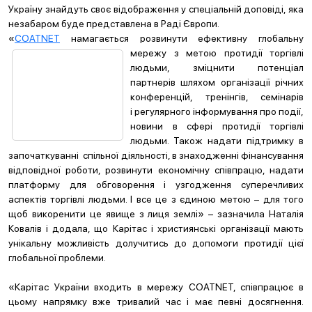
Україну знайдуть своє відображення у спеціальній доповіді, яка
незабаром буде представлена в Раді Європи.
«
СОATNET
намагається розвинути ефективну глобальну
мережу
з метою протидії торгівлі
людьми, зміцнити потенціал
партнерів шляхом організації річних
конференцій, тренінгів, семінарів
і регулярного інформування про події,
новини в сфері протидії торгівлі
людьми. Також надати підтримку в
започаткуванні спільної діяльності, в знаходженні фінансування
відповідної роботи, розвинути економічну співпрацю, надати
платформу для обговорення і узгодження суперечливих
аспектів торгівлі людьми. І все це з єдиною метою – для того
щоб викоренити це явище з лиця землі» – зазначила Наталія
Ковалів і додала, що Карітас і християнські організації мають
унікальну можливість долучитись до допомоги протидії цієї
глобальної проблеми.
«Карітас України входить в мережу СОATNET, співпрацює в
цьому напрямку вже тривалий час і має певні досягнення.