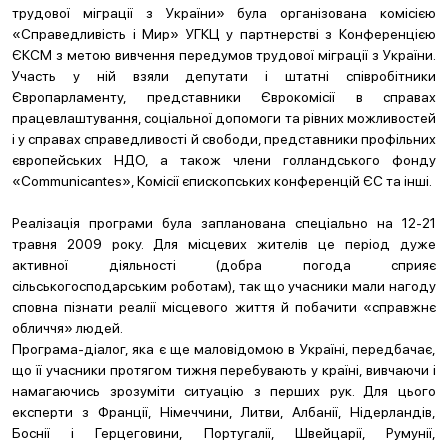
трудової міграції з України» була організована комісією
«Справедливість і Мир» УГКЦ у партнерстві з Конференцією
ЄКСМ з метою вивчення передумов трудової міграції з України.
Участь у ній взяли депутати і штатні співробітники
Європарламенту, представники Єврокомісії в справах
працевлаштування, соціальної допомоги та рівних можливостей
і у справах справедливості й свободи, представники профільних
європейських НДО, а також члени голландського фонду
«Communicantes», Комісії єпископських конференцій ЄС та інші.
Реалізація програми була запланована спеціально на 12-21
травня 2009 року. Для місцевих жителів це період дуже
активної діяльності (добра погода сприяє
сільськогосподарським роботам), так що учасники мали нагоду
сповна пізнати реалії місцевого життя й побачити «справжнє
обличчя» людей.
Програма-діалог, яка є ще маловідомою в Україні, передбачає,
що її учасники протягом тижня перебувають у країні, вивчаючи і
намагаючись зрозуміти ситуацію з перших рук. Для цього
експерти з Франції, Німеччини, Литви, Албанії, Нідерландів,
Боснії і Герцеговини, Португалії, Швейцарії, Румунії,