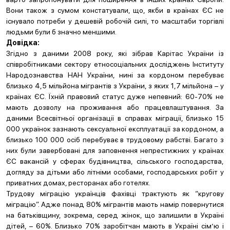
Вони також з сумом констатували, що, якби в країнах ЄС не
існувало потреби у дешевій робочій силі, то масштаби торгівлі
людьми були б значно меншими.
Довідка:
Згідно з даними 2008 року, які зібрав Карітас України із
співробітниками сектору етносоціальних досліджень Інституту
Народознавства НАН України, нині за кордоном перебуває
близько 4,5 мільйона мігрантів з України, з яких 1,7 мільйона – у
країнах ЄС. Їхній правовий статус дуже непевний: 60-70% не
мають дозволу на проживання або працевлаштування. За
даними Всесвітньої організації в справах міграції, близько 15
000 українок зазнають сексуальної експлуатації за кордоном, а
близько 100 000 осіб перебуває в трудовому рабстві. Багато з
них були завербовані для заповнення непрестижних у країнах
ЄС вакансій у сферах будівництва, сільського господарства,
догляду за дітьми або літніми особами, господарських робіт у
приватних домах, ресторанах або готелях.
Трудову міграцію українців фахівці трактують як “кругову
міграцію”. Адже понад 80% мігрантів мають намір повернутися
на батьківщину, зокрема, серед жінок, що залишили в Україні
дітей, – 60%. Близько 70% заробітчан мають в Україні сім’ю і