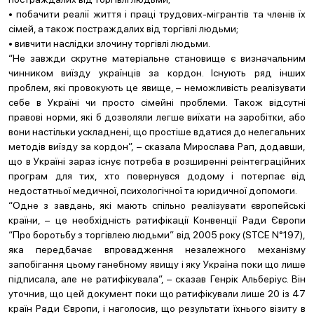
• побачити реалії життя і праці трудових-мігрантів та членів їх
сімей, а також постраждалих від торгівлі людьми;
• вивчити наслідки злочину торгівлі людьми.
“Не завжди скрутне матеріальне становище є визначальним
чинником виїзду українців за кордон. Існують ряд інших
проблем, які провокують це явище, – неможливість реалізувати
себе в Україні чи просто сімейні проблеми. Також відсутні
правові норми, які б дозволяли легше виїхати на заробітки, або
вони настільки ускладнені, що простіше вдатися до нелегальних
методів виїзду за кордон”, – сказала Мирослава Рап, додавши,
що в Україні зараз існує потреба в розширенні реінтеграційних
програм для тих, хто повернувся додому і потерпає від
недостатньої медичної, психологічної та юридичної допомоги.
“Одне з завдань, які мають спільно реалізувати європейські
країни, – це необхідність ратифікації Конвенції Ради Європи
“Про боротьбу з торгівлею людьми” від 2005 року (STCE N°197),
яка передбачає впровадження незалежного механізму
запобігання цьому ганебному явищу і яку Україна поки що лише
підписала, але не ратифікувала”, – сказав Генрік Альберіус. Він
уточнив, що цей документ поки що ратифікували лише 20 із 47
країн Ради Європи, і наголосив, що результати їхнього візиту в