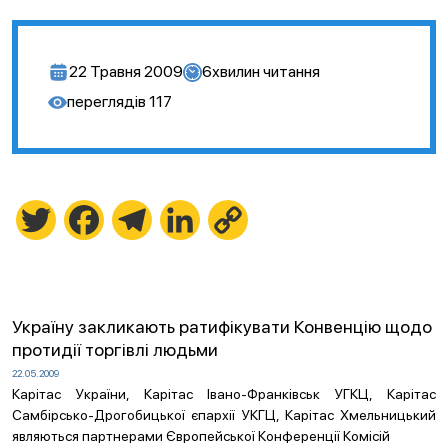
22 Травня 2009
6
хвилин читання
переглядів
117
Twitter
Facebook
Telegram
LinkedIn
Copy
Link
Україну закликають ратифікувати Конвенцію щодо
протидії торгівлі людьми
22.05.2009
Карітас України, Карітас Івано-Франківськ УГКЦ, Карітас
Самбірсько-Дрогобицької єпархії УКГЦ, Карітас Хмельницький
являються партнерами Європейської Конференції Комісій