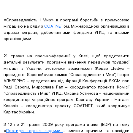
«Справедливість і Мир» в програмі боротьби з примусовою
міграцією на ряду з
СОATNET
ом, Міжнародною організацією в
справах міграції, доброчинними фондами УГКЦ та іншими
організаціями.
21 травня на прес-конференції у Києві, щоб представити
детальні результати програми вивчення передумов трудової
міграції з України, зустрілися архієпископ Жерар Дефуа –
президент Європейської комісії “Справедливість і Мир”, Генрік
АЛЬБЕРІУС – представник від Франції Конференції ЄКСМ при
Раді Європи, Мирослава Рап – координатор проектів Комісії
“Справедливість і Мир” УГКЦ, Оксана Устинова – національний
координатор міграційних програм Карітасу України і Наталія
Ковалів – координатор проекту СОATNET, який координує
Карітас України.
З 12 по 21 травня 2009 року програма-діалог (EDP) на тему
«
Протидія торгівлі людьми
– вивчити причини та наслідки