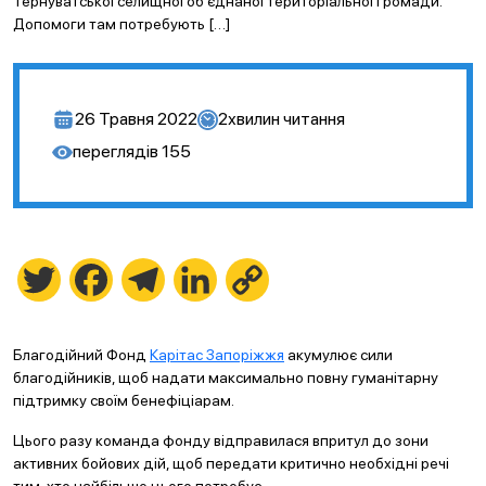
Тернуватської селищної об’єднаної територіальної громади.
Допомоги там потребують […]
26 Травня 2022
2
хвилин читання
переглядів
155
Twitter
Facebook
Telegram
LinkedIn
Copy
Link
Благодійний Фонд
Карітас Запоріжжя
акумулює сили
благодійників, щоб надати максимально повну гуманітарну
підтримку своїм бенефіціарам.
Цього разу команда фонду відправилася впритул до зони
активних бойових дій, щоб передати критично необхідні речі