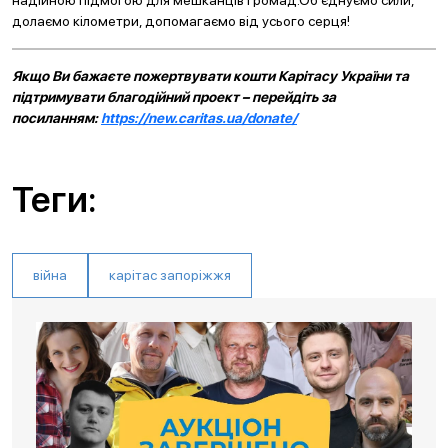
надійною підмогою для мешканців громад.Об’єднуємо сили,
долаємо кілометри, допомагаємо від усього серця!
Якщо Ви бажаєте пожертвувати кошти Карітасу України та
підтримувати благодійний проект – перейдіть за
посиланням:
https://new.caritas.ua/donate/
Теги:
війна
карітас запоріжжя