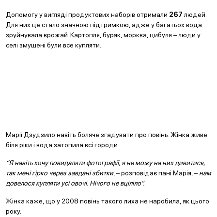
Допомогу у вигляді продуктових наборів отримали
267
людей.
Для них це стало значною підтримкою, адже у багатьох вода
зруйнувала врожай. Картопля, буряк, морква, цибуля – люди у
селі змушені були все купляти.
Марії Дзудзило навіть боляче згадувати про повінь. Жінка живе
біля ріки і вода затопила всі городи.
“Я навіть хочу повидаляти фотографії, я не можу на них дивитися,
так мені гірко через завдані збитки
, – розповідає пані Марія, –
нам
довелося купляти усі овочі. Нічого не вціліло”.
Жінка каже, що у 2008 повінь такого лиха не наробила, як цього
року.