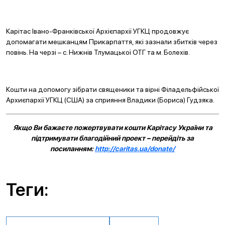
Карітас Івано-Франківської Архієпархії УГКЦ продовжує
допомагати мешканцям Прикарпаття, які зазнали збитків через
повінь. На черзі – с. Нижнів Тлумацької ОТГ та м. Болехів.
Кошти на допомогу зібрати священики та вірні Філадельфійської
Архиєпархії УГКЦ (США) за сприяння Владики (Бориса) Гудзяка.
Якщо Ви бажаєте пожертвувати кошти Карітасу України та
підтримувати благодійний проект – перейдіть за
посиланням:
http://caritas.ua/donate/
Теги: