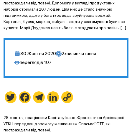
постраждали від повені. Допомогу у вигляді продуктових
наборів отримали 267 людей. Для них це стало значною
підтримкою, адже у багатьох вода зруйнувала врожай.
Картопля, буряк, морква, цибуля – люди у селі змушені були все
купляти. Марії Дзудзило навіть боляче згадувати про повінь. […]
30 Жовтня 2020
2
хвилин читання
переглядів
107
Twitter
Facebook
Telegram
LinkedIn
Copy
Link
28 жовтня, працівники Карітасу Івано-Франківської Архієпархії
УГКЦ передали допомогу мешканцям Спаської ОТГ, які
постраждали від повені.