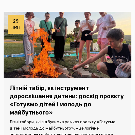
29
ЛИП
Літній табір, як інструмент
дорослішання дитини: досвід проєкту
«Готуємо дітей і молодь до
майбутнього»
Літні табори, які відбулись в рамках проєкту «Готуємо
дітей і молодь до майбутнього», – це логічне
продовженням роботи, яка тривала протягом року в