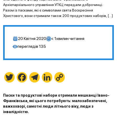
Архієпархіального управління УГКЦ передали доброчинці.
Разом із пасками, які є символами свята Воскресіння
Христового, вони отримали також 200 продуктових наборів, […]
20 Квітня 2020
< 1
хвилин читання
переглядів
135
Twitter
Facebook
Telegram
LinkedIn
Copy
Link
Паски та продуктові набори отримали мешканці Івано-
Франківська, які цього потребують: малозабезпечені,
важкохворі, самотні люди літнього віку, люди з
інвалідністю.