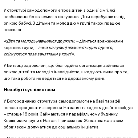
У структурі самодопомоги є троє дітей з однієї сім’ї, які
позбавленні батьківського піклування. Діти перебувають під
опікою бабусі. З дітьми та молоддю у групі також працює
психолог.
«Діти та молодь навчилися дружити, –
ділиться враженнями
керівник групи, –
вони на вулиці впізнають один одного,
спілкуються поза заняттями у групі».
У Витвиці задоволені, що благодійна організація зайнялася
опікою дітей та молоді з інвалідністю, шкодують лише про те,
що така робота не ведеться на державному рівні.
Незабуті суспільством
У Богородчанах структура самодопомоги на базі парафії
почала працювати з вересня. На заняття ходить дев’ять осіб, усі
– старше 18 років. Займаються у парафіяльному будинку.
Керівником групи є Наталя Присяжнюк. Жінка вважає своїм
обов’язком долучатися до соціальних ініціатив.