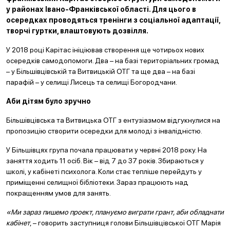
у районах Івано-Франківської області. Для цього в
осередках проводяться тренінги з соціальної адаптації,
творчі гуртки, влаштовують дозвілля.
У 2018 році Карітас ініціював створення ще чотирьох нових
осередків самодопомоги. Два – на базі територіальних громад
– у Більшівцівській та Витвицькій ОТГ та ще два – на базі
парафій – у селищі Лисець та селищі Богородчани.
Аби дітям було зручно
Більшівцівська та Витвицька ОТГ з ентузіазмом відгукнулися на
пропозицію створити осередки для молоді з інвалідністю.
У Більшівцях група почала працювати у червні 2018 року. На
заняття ходить 11 осіб. Вік – від 7 до 37 років. Збираються у
школі, у кабінеті психолога. Коли стає тепліше перейдуть у
приміщенні селищної бібліотеки. Зараз працюють над
покращенням умов для занять.
«Ми зараз пишемо проект, плануємо виграти грант, аби обладнати
кабінет
, – говорить заступниця голови Більшівцівської ОТГ Марія