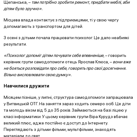
Щепанська, –
там потрібно зробити ремонт, придбати меблі, аби
дітям було зручно».
Місцева влада контактує з підприємцями, ті у свою чергу
допомагають з транспортом для дітей.
З осені з дітьми почала працювати психолог. Це дало неабиякі
результати.
«Психолог допоміг дітям почувати себе впевненіше
, – говорить
керівник групи самодопомоги отець Ярослав Клюса, –
вони вже
не бояться розповідати про себе, говорять про свої досягнення.
Вільно висловлювати свою думку».
Навчилися дружити
Місяцем пізніше, у липні, структура самодопомоги запрацювала
у Витвицькій ОТГ. На заняття зараз ходить семеро осіб. Це діти
та молодь віком від 5 до 35 років. Займаються на базі ліцею у
класі інформатики. У цьому керівник групи Віра Курудз вбачає
великий плюс, адже постійно є доступ до Інтернету.
Переглядають з дітьми фільми, мультфільми, знаходять
матеріали до свят.