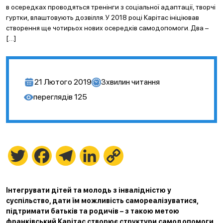
в осередках проводяться тренінги з соціальної адаптації, творчі
гуртки, влаштовують дозвілля. У 2018 році Карітас ініціював
створення ще чотирьох нових осередків самодопомоги. Два –
[…]
21 Лютого 2019
3
хвилин читання
переглядів
125
Twitter
Facebook
Telegram
LinkedIn
Copy
Link
Інтегрувати дітей та молодь з інвалідністю у
суспільство, дати їм можливість самореалізуватися,
підтримати батьків та родичів – з такою метою
франківський Карітас створює структури самодопомоги