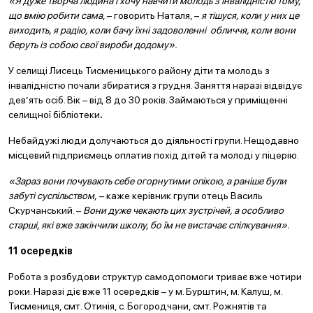
«Я дуже творча людина і хочу навчити молодь з інвалідністю тому,
що вмію робити сама
, – говорить Наталя, –
я тішуся, коли у них це
виходить, я радію, коли бачу їхні задоволенні обличчя, коли вони
беруть із собою свої вироби додому».
У селищі Лисець Тисменицького району діти та молодь з
інвалідністю почали збиратися з грудня. Заняття наразі відвідує
дев’ять осіб. Вік – від 8 до 30 років. Займаються у приміщенні
селищної бібліотеки
.
Небайдужі люди долучаються до діяльності групи. Нещодавно
місцевий підприємець оплатив похід дітей та молоді у піцерію.
«Зараз вони почувають себе огорнутими опікою, а раніше були
забуті суспільством,
– каже керівник групи отець Василь
Скурчанський. –
Вони дуже чекають цих зустрічей, а особливо
старші, які вже закінчили школу, бо їм не вистачає спілкування».
11 осередків
Робота з розбудови структур самодопомоги триває вже чотири
роки. Наразі діє вже 11 осередків – у м. Бурштин, м. Калуш, м.
Тисмениця, смт. Отинія, с. Богородчани, смт. Рожнятів та