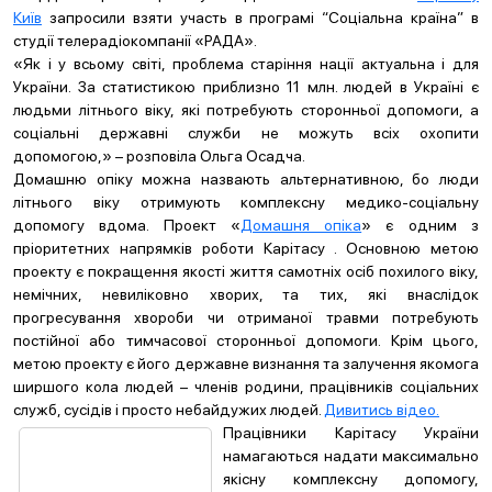
Київ
запросили взяти участь в програмі “Соціальна країна” в
студії телерадіокомпанії «РАДА».
«Як і у всьому світі, проблема старіння нації актуальна і для
України. За статистикою приблизно 11 млн. людей в Україні є
людьми літнього віку, які потребують сторонньої допомоги, а
соціальні державні служби не можуть всіх охопити
допомогою,» – розповіла Ольга Осадча.
Домашню опіку можна назвають альтернативною, бо люди
літнього віку отримують комплексну медико-соціальну
допомогу вдома. Проект «
Домашня опіка
» є одним з
пріоритетних напрямків роботи Карітасу . Основною метою
проекту є покращення якості життя самотніх осіб похилого віку,
немічних, невиліковно хворих, та тих, які внаслідок
прогресування хвороби чи отриманої травми потребують
постійної або тимчасової сторонньої допомоги. Крім цього,
метою проекту є його державне визнання та залучення якомога
ширшого кола людей – членів родини, працівників соціальних
служб, сусідів і просто небайдужих людей.
Дивитись відео.
Працівники Карітасу України
намагаються надати максимально
якісну комплексну допомогу,