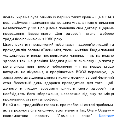
людей. Україна була однією із перших таких країн – ще в 1948
році відбулося підписання відповідних угод, а після отримання
незалежності у 1991 році вона поновила свій договір. Щорічне
проведення Всесвітнього Дня здоров’я стало доброю
традицією починаючи з 1950 року.
Цього року він присвячений урбанізації і здоров’ю людей та
проходив під гаслом «Тисячі міст, тисячі життів». Люди повинні
усвідомлювати вплив несприятливих чинників – як на власне
здоров’я так і на довкілля. Медики дійшли висновку, що жити у
мегаполісах нині просто небезпечно – і на перше місце
виходить не лікування, а профілактика. ВООЗ переконує, що
зараз зростає відповідальність кожної людини за свій фізичний
стан. Всесвітній день здоров’я проводиться для того, щоб
допомогти людям зрозуміти цінність свого здоров’я та
необхідність його збереження, незалежно від віку та місця
проживання, статку та професії.
В цей день традиційно говорять про глобальні світові проблеми,
які загрожують благополуччю всієї планети. Так, Ольгу Осадчу –
координатора проекту “Домашня опіка”
Карітасу