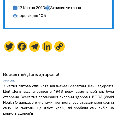
13 Квітня 2010
3
хвилин читання
переглядів
105
Twitter
Facebook
Telegram
LinkedIn
Copy
Link
Всесвітній День здоров’я!
08.04.2010
7 квітня світова спільнота відзначає Всесвітній День здоров’я.
Цей День відзначається з 1948 року, саме в цей рік була
створена Всесвітня організація охорони здоров’я ВООЗ (World
Health Organization) членами якої поступово ставали різні країни
світу. На сьогодні це двісті країн, які зробили свій вибір на
користь здоров’я