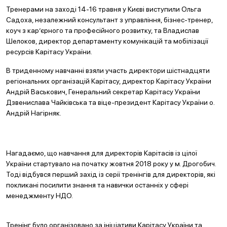
Тренерами на заході 14-16 травня у Києві виступили Ольга
Садоха, незалежний консультант з управління, бізнес-тренер,
коуч з кар’єрного та професійного розвитку, та Владислав
Шелоков, директор департаменту комунікацій та мобілізації
ресурсів Карітасу України.
В триденному навчанні взяли участь директори шістнадцяти
регіональних організацій Карітасу, директор Карітасу України
Андрій Васькович, Генеральний секретар Карітасу України
Дзвенислава Чайківська та віце-президент Карітасу України о.
Андрій Нагірняк.
Нагадаємо, що навчання для директорів Карітасів із цілої
України стартувало на початку жовтня 2018 року у м. Дрогобич.
Тоді відбувся перший захід із серії тренінгів для директорів, які
покликані посилити знання та навички останніх у сфері
менеджменту НДО.
Тренінг було організовано за ініціативи Карітасу України та