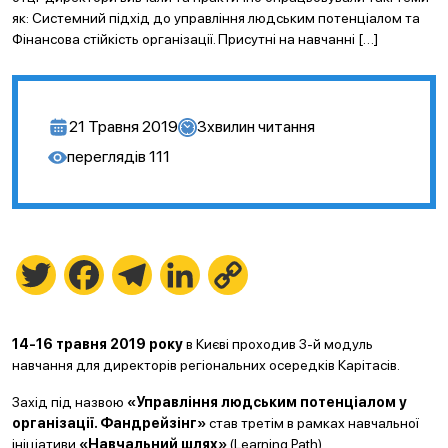
як: Системний підхід до управління людським потенціалом та
Фінансова стійкість організації. Присутні на навчанні […]
21 Травня 2019
3
хвилин читання
переглядів
111
Twitter
Facebook
Telegram
LinkedIn
Copy
Link
14-16 травня 2019 року
в Києві проходив 3-й модуль
навчання для директорів регіональних осередків Карітасів.
Захід під назвою
«Управління людським потенціалом у
організації. Фандрейзінг»
став третім в рамках навчальної
ініціативи
«Навчальний шлях»
(Learning Path).