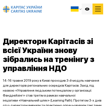
Директори Карітасів зі
всієї України знову
зібрались на тренінгу з
управління НДО
14-16 травня 2019 року в Києві проходив 3-й модуль навчання
для директорів регіональних осередків Карітасів. Захід під
назвою «Управління людським потенціалом у організації.
Фандрейзінг» став третім в рамках навчальної
ініціативи «Навчальний шлях» (Learning Path). Протягом 3-х днів
отці-директори вивчали та практично опрацьовували такі теми