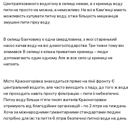
Централізованого водогону в селищі немає, а з криниць воду
пити не просто не можна, а неможливо. Не всі в Кам’янці мають
можливість купувати питну воду, отже більшість мешканців
змушені пити гірку воду.
В селищі Бахчовику є одна свердловина, з якої старенький
насос качав воду на всі домогосподарства. Три тижні тому він
зламався. В селищі є кілька приватних криниць – люди
допомагають один одному. Але ж все село ці криниці не
напоять.
Місто Красногорівка знаходиться прямо на лінії фронту. Є
центральний водогін, але часто виходить з ладу, до того ж вода
не проходить навіть просту фільтрацію – пити її небезпечно.
Питну воду більше п’яти тисяч жителів Красногорівки
отримують від благодійних організацій – по 2 літри на тиждень.
Хоча за міжнародними гуманітарними стандартами людині
потрібно для їжі та пиття 6 літрів безпечної питної води на день.