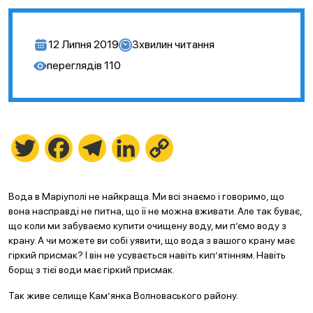
12 Липня 2019
3
хвилин читання
переглядів
110
Twitter
Facebook
Telegram
LinkedIn
Copy
Link
Вода в Маріуполі не найкраща. Ми всі знаємо і говоримо, що
вона насправді не питна, що її не можна вживати. Але так буває,
що коли ми забуваємо купити очищену воду, ми п’ємо воду з
крану. А чи можете ви собі уявити, що вода з вашого крану має
гіркий присмак? І він не усувається навіть кип’ятінням. Навіть
борщ з тієї води має гіркий присмак.
Так живе селище Кам’янка Волноваського району.