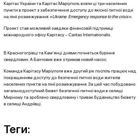
Карітас України та Карітас Маріуполь взяли ці три населених
пункти в проект з забезпечення доступу до якісної питної води
на лінії розмежування
«Ukraine. Emergency response to the crisis».
Проект став можливий завдяки фінансовій підтримці
міжнародного офісу Карітасу – Caritas Internationalis.
В Красногогрівці та Кам’янці днями почнеться буріння
свердловин. А Бахчовик вже отримав новий насос.
Команда Карітасу Маріуполя вже другий рік поспіль працює над
покращенням доступу до безпечної питної води жителів
населених пунктів на лінії розмежування. За цей час побудовано
загальнодоступний бювет безпечної питної води в селищі
Мирному та зроблено свердловину і триває будівництво бювету
в селищі Андріївці.
Теги: