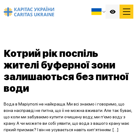
Котрий рік поспіль
жителі буферної зони
залишаються без питної
води
Вода в Маріуполі не найкраща. Ми всі знаємо і говоримо, що
вона насправді не питна, що її не можна вживати. Але так буває,
що коли ми забуваємо купити очищену воду, ми п’ємо воду з
крану. А чи можете ви собі уявити, що вода з вашого крану має
гіркий присмак? І він не усувається навіть кип’ятінням. […]