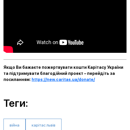
Якщо Ви бажаєте пожертвувати кошти Карітасу України
та підтримувати благодійний проект – перейдіть за
посиланням:
https://new.caritas.ua/donate/
Теги:
війна
карітас львів