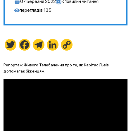
07 Березня 2022
< 1
хвилин читання
переглядів
135
Twitter
Facebook
Telegram
LinkedIn
Copy
Link
Репортаж Живого Телебачення про те, як Карітас Львів
допомагає біженцям.