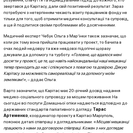
розуміння, співчуття та індивідуальний підхід до кожного, хто
звертався до Карітасу, дали свій позитивний результат. Зараз
потребуючі з нетерпінням чекають візиту працівників фонду не
тільки для того, щоб отримати медичні консультації та супровід,
а ще й поділитися своїми проблемами або досягненнями.
Медичний експерт Чебук Ольга з Мар’їнки також зазначає, що
коли рік тому вона прийшла працювати у проект, то бачила в
очах людей недовіру та вже невдовзі підопічні щоразу
дякували да допомогу та турботу.
«Головне, що вдалося мені
досягти у проекті, це те, що навіть найскандальніші наші мешканці
тепер приходять до нас і спілкуються з повагою та довірою. Дякую
Карітасу за можливість самореалізації та за допомогу моїм
землякам!»
, – додає Ольга.
Варто зазначити, що Карітас має 20-річний досвід надання
медико-соціального супроводу за місцем проживання. На
сьогодні всі послуги Домашньої опіки надаються відповідно до
державних стандартів паліативного догляду.
Тарас
Артеменко
, координатор проекту в Карітасі Маріуполь,
пояснює деталі співпраці з доглядальниками: «
Місцеві мешканці
працюють з нами за договором співпраці. Кожен з них доглядає