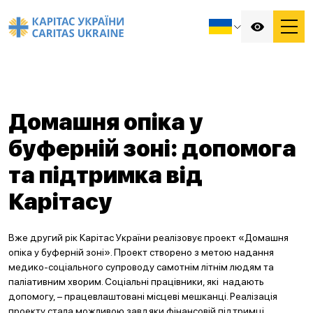
Домашня опіка у
буферній зоні: допомога
та підтримка від
Карітасу
Вже другий рік Карітас України реалізовує проект «Домашня
опіка у буферній зоні». Проект створено з метою надання
медико-соціального супроводу самотнім літнім людям та
паліативним хворим. Соціальні працівники, які надають
допомогу, – працевлаштовані місцеві мешканці. Реалізація
проекту стала можливою завдяки фінансовій підтримці