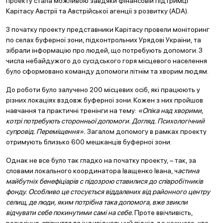
проекту стала можливою завдяки фінансовій підтримці
Карітасу Австрії та Австрійської агенції з розвитку (ADA).
З початку проекту представники Карітасу провели моніторинг
по селах буферної зони, підконтрольних Урядові України, та
зібрали інформацію про людей, що потребують допомоги. З
числа небайдужого до сусідського горя місцевого населення
було сформовано команду допомоги літнім та хворим людям.
До роботи було залучено 200 місцевих осіб, які працюють у
різних локаціях вздовж буферної зони. Кожен з них пройшов
навчання та практичні тренінги на тему:
«Опіка над хворими,
котрі потребують сторонньої допомоги. Догляд. Психологічний
супровід. Переміщення».
Загалом допомогу в рамках проекту
отримують близько 600 мешканців буферної зони.
Однак не все було так гладко на початку проекту, – так, за
словами локального координатора Іващенко Івана, ч
астина
майбутніх бенефіціарів с підозрою ставилися до співробітників
фонду. Особливо це стосується віддалених від районного центру
селищ, де люди, яким потрібна така допомога, вже звикли
відчувати себе покинутими самі на себе
.
Проте ввічливість,