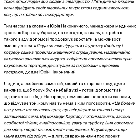
трьох літніх людей або людей з інвалідністю. П’ять днів на тиждень
вони відвідують своїх підопічних та протягом години виконують
все, що потрібно по господарству».
Тим часом за словами Юрія Наконечного, менеджера медичних
проектів Карітасу України, на сьогодні, на жаль, потреба в
такого виду допомозі продовжує зростати, а можливості
зменшуються.
«Люди почали відчувати підтримку Карітасу і
потребу саме в проектах медичного спрямування. Надзвичайно
актуально залишається медико-соіціальна допомога мешканцям
окупованих території, де ситуація за потребами є ще більш
гострою»
, додає Юрій Наконечний.
Людині, а особливо самотній, хворій та старшого віку, дуже
важливо, щоб поруч були небайдужі – готові допомогти й
підтримати її в біді. Насправді, неможливо передати словами,
що відчуває той, кому навіть нема з ким поговорити.
«Це боляче,
але у мене так склалася доля, що всіх рідних поховала і тепер
залишилася сама. Від команди Карітасу я отримала ліки, засоби
особистої гігієни, а найголовніше, увагу та турботу. Їхня допомога
для мене, хворої та самотньої
–
неоціненна. Я дуже вдячна, що
мене взяли під опіку»,
– ділиться враженнями про проект