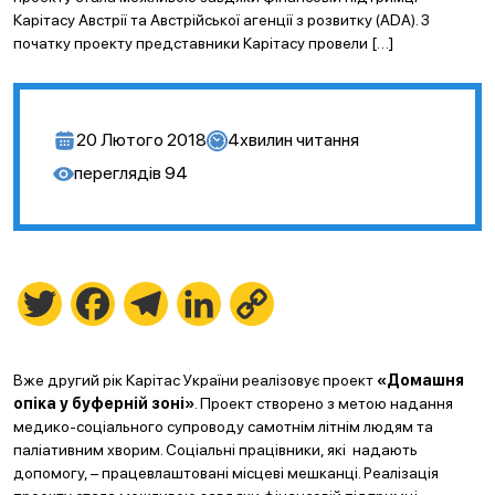
Карітасу Австрії та Австрійської агенції з розвитку (ADA). З
початку проекту представники Карітасу провели […]
20 Лютого 2018
4
хвилин читання
переглядів
94
Twitter
Facebook
Telegram
LinkedIn
Copy
Link
Вже другий рік Карітас України реалізовує проект
«Домашня
опіка у буферній зоні»
. Проект створено з метою надання
медико-соціального супроводу самотнім літнім людям та
паліативним хворим. Соціальні працівники, які надають
допомогу, – працевлаштовані місцеві мешканці. Реалізація