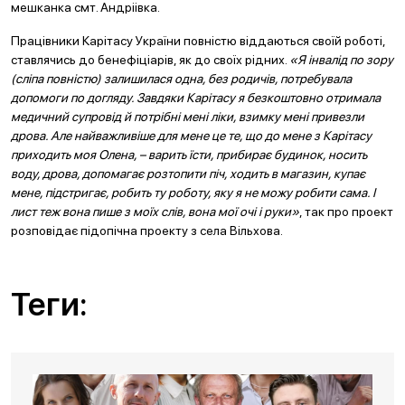
мешканка смт. Андріівка.
Працівники Карітасу України повністю віддаються своїй роботі,
ставлячись до бенефіціарів, як до своїх рідних.
«Я інвалід по зору
(сліпа повністю) залишилася одна, без родичів, потребувала
допомоги по догляду. Завдяки Карітасу я безкоштовно отримала
медичний супровід й потрібні мені ліки, взимку мені привезли
дрова. Але найважливіше для мене це те, що до мене з Карітасу
приходить моя Олена, – варить їсти, прибирає будинок, носить
воду, дрова, допомагає розтопити піч, ходить в магазин, купає
мене, підстригає, робить ту роботу, яку я не можу робити сама. І
лист теж вона пише з моїх слів, вона мої очі і руки»
, так про проект
розповідає підопічна проекту з села Вільхова.
Теги: