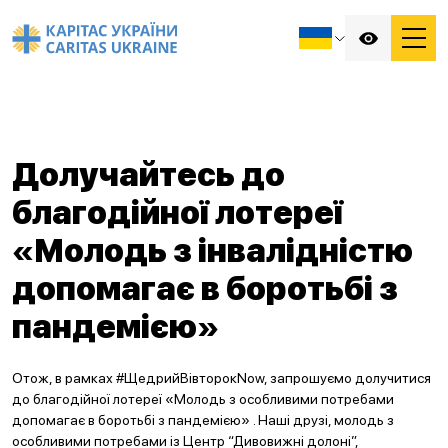
Долучайтесь до
благодійної лотереї
«Молодь з інвалідністю
допомагає в боротьбі з
пандемією»
Отож, в рамках #ЩедрийВівторокNow, запрошуємо долучитися
до благодійної лотереї «Молодь з особливими потребами
допомагає в боротьбі з пандемією» . Наші друзі, молодь з
особливими потребами із Центр “Дивовижні долоні”,