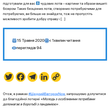
підготували для вас
чудових лотів – картини та образи вишиті
бісером. Таких безцінних лотів, створених потребуючими для
потребуючих, ви більше не знайдете, тож не пропустіть
можливості зробити добру справу і […]
15 Травня 2020
< 1
хвилин читання
переглядів
94
Twitter
Facebook
Telegram
LinkedIn
Copy
Link
Отож, в рамках
#ЩедрийВівторокNow
, запрошуємо долучитися
до благодійної лотереї
«Молодь з особливими потребами
допомагає в боротьбі з пандемією»
.