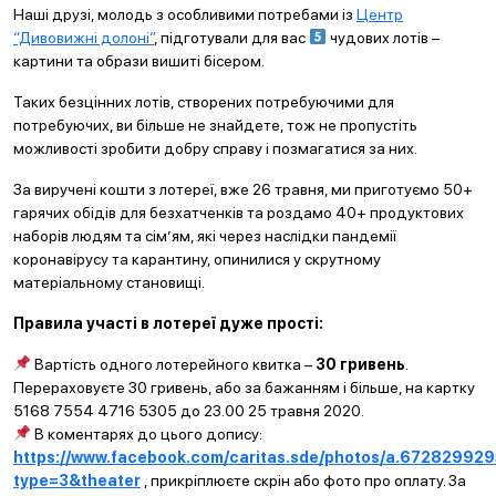
Наші друзі, молодь з особливими потребами із
Центр
“Дивовижні долоні”
, підготували для вас
чудових лотів –
картини та образи вишиті бісером.
Таких безцінних лотів, створених потребуючими для
потребуючих, ви більше не знайдете, тож не пропустіть
можливості зробити добру справу і позмагатися за них.
За виручені кошти з лотереї, вже 26 травня, ми приготуємо 50+
гарячих обідів для безхатченків та роздамо 40+ продуктових
наборів людям та сім’ям, які через наслідки пандемії
коронавірусу та карантину, опинилися у скрутному
матеріальному становищі.
Правила участі в лотереї дуже прості:
Вартість одного лотерейного квитка –
30 гривень
.
Перераховуєте 30 гривень, або за бажанням і більше, на картку
5168 7554 4716 5305 до 23.00 25 травня 2020.
В коментарях до цього допису:
https://www.facebook.com/caritas.sde/photos/a.6728299
type=3&theater
, прикріплюєте скрін або фото про оплату. За