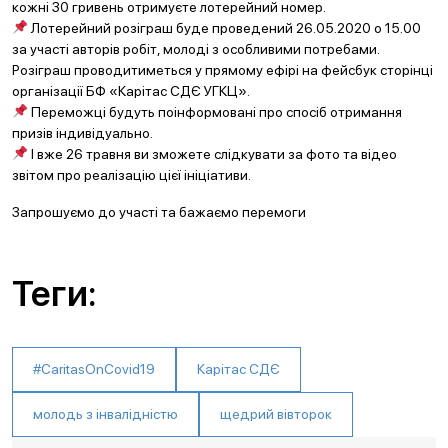
кожні 30 гривень отримуєте лотерейний номер.
Лотерейний розіграш буде проведений 26.05.2020 о 15.00
за участі авторів робіт, молоді з особливими потребами.
Розіграш проводитиметься у прямому ефірі на фейсбук сторінці
організації БФ «Карітас СДЄ УГКЦ».
Переможці будуть поінформовані про спосіб отримання
призів індивідуально.
І вже 26 травня ви зможете слідкувати за фото та відео
звітом про реалізацію цієї ініціативи.
Запрошуємо до участі та бажаємо перемоги
Теги:
#CaritasOnCovid19
Карітас СДЄ
молодь з інвалідністю
щедрий вівторок