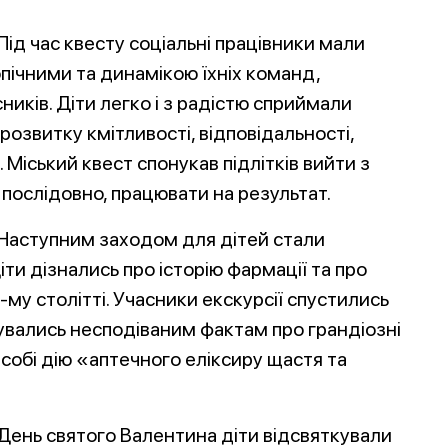
Під час квесту соціальні працівники мали
опічними та динамікою їхніх команд,
иків. Діти легко і з радістю сприймали
 розвитку кмітливості, відповідальності,
 Міський квест спонукав підлітків вийти з
послідовно, працювати на результат.
Наступним заходом для дітей стали
ти дізнались про історію фармації та про
8-му столітті. Учасники екскурсії спустились
увались несподіваним фактам про грандіозні
 собі дію «аптечного еліксиру щастя та
День святого Валентина діти відсвяткували