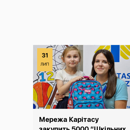
31
ЛИП
Мережа Карітасу
закупить 5000 “Шкільних