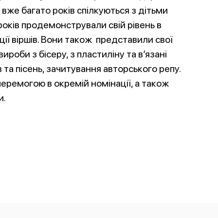
і вже багато років спілкуються з дітьми
років продемонстрували свій рівень в
ії віршів. Вони також представили свої
роби з бісеру, з пластиліну та в’язані
та пісень, зачитування авторського репу.
еремогою в окремій номінації, а також
и.