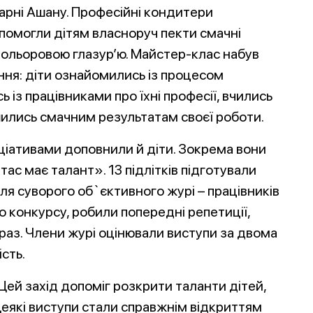
арні Ашану. Професійні кондитери
опомогли дітям власноруч пекти смачні
кольоровою глазур’ю. Майстер-клас набув
ня: діти ознайомились із процесом
ь із працівниками про їхні професії, вчились
шились смачним результатам своєї роботи.
ціативами доповнили й діти. Зокрема вони
тас має талант». 13 підлітків підготували
для суворого об`єктивного журі – працівників
о конкурсу, робили попередні репетиції,
раз. Члени журі оцінювали виступи за двома
сть.
Цей захід допоміг розкрити таланти дітей,
 Деякі виступи стали справжнім відкриттям