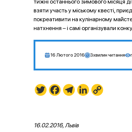
тижні останнього зимового місяця ді
взяти участь у міському квесті, приє
покреативити на кулінарному майсте
натхнення – і самі організували конк
16 Лютого 2016
3
хвилин читання
Twitter
Facebook
Telegram
LinkedIn
Copy
Link
16.02.2016, Львів