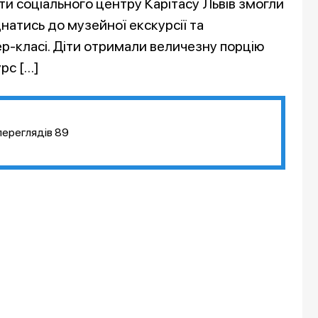
ти соціального центру Карітасу Львів змогли
днатись до музейної екскурсії та
р-класі. Діти отримали величезну порцію
урс […]
переглядів
89