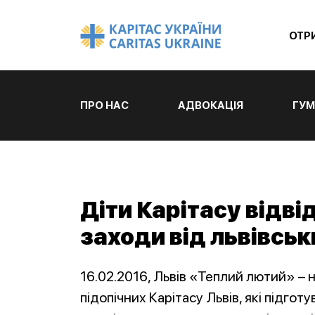
ОТР
ПРО НАС
АДВОКАЦІЯ
ГУМ
Діти Карітасу відві
заходи від львівськ
16.02.2016, Львів «Теплий лютий» – 
підопічних Карітасу Львів, які підгот