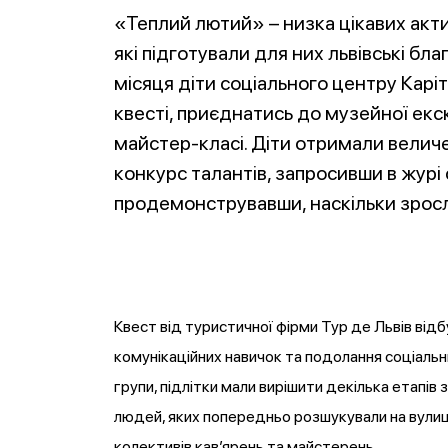
«Теплий лютий» – низка цікавих актив
які підготували для них львівські бл
місяця діти соціального центру Каріт
квесті, приєднатись до музейної екс
майстер-класі. Діти отримали величе
конкурс талантів, запросивши в журі 
продемонструвавши, наскільки зросл
Квест від туристичної фірми Тур де Львів від
комунікаційних навичок та подолання соціальних 
групи, підлітки мали вирішити декілька етапів
людей, яких попередньо розшукували на вулиц
колективів кав’ярень та майстерень.