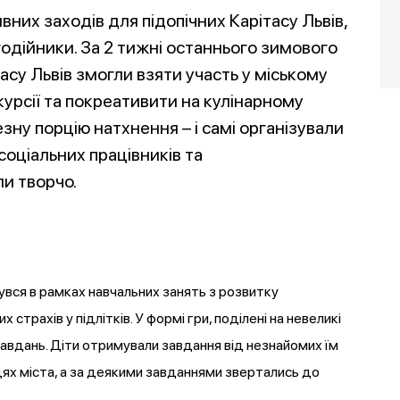
них заходів для підопічних Карітасу Львів,
агодійники. За 2 тижні останнього зимового
асу Львів змогли взяти участь у міському
курсії та покреативити на кулінарному
зну порцію натхнення – і самі організували
соціальних працівників та
и творчо.
бувся в рамках навчальних занять з розвитку
страхів у підлітків. У формі гри, поділені на невеликі
 завдань. Діти отримували завдання від незнайомих їм
ях міста, а за деякими завданнями звертались до