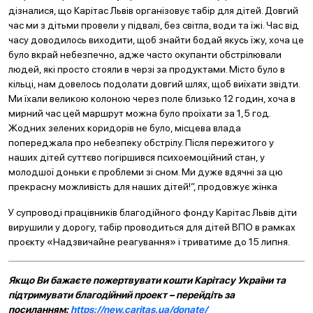
дізналися, що Карітас Львів організовує табір для дітей. Довгий
час ми з дітьми провели у підвалі, без світла, води та їжі. Час від
часу доводилось виходити, щоб знайти бодай якусь їжу, хоча це
було вкрай небезпечно, адже часто окупанти обстрілювали
людей, які просто стояли в черзі за продуктами. Місто було в
кільці, нам довелось подолати довгий шлях, щоб виїхати звідти.
Ми їхали великою колоною через поле близько 12 годин, хоча в
мирний час цей маршрут можна було проїхати за 1,5 год.
Жодних зелених коридорів не було, місцева влада
попереджала про небезпеку обстрілу. Після пережитого у
наших дітей суттєво погіршився психоемоційний стан, у
молодшої доньки є проблеми зі сном. Ми дуже вдячні за цю
прекрасну можливість для наших дітей!”, продовжує жінка
У супроводі працівників благодійного фонду Карітас Львів діти
вирушили у дорогу, табір проводиться для дітей ВПО в рамках
проєкту «Надзвичайне реагування» і триватиме до 15 липня.
Якщо Ви бажаєте пожертвувати кошти Карітасу України та
підтримувати благодійний проект – перейдіть за
посиланням:
https://new.caritas.ua/donate/