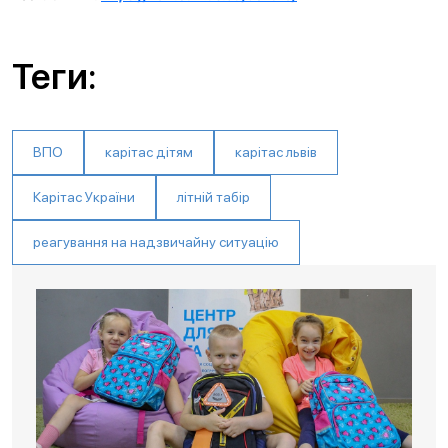
Теги:
ВПО
карітас дітям
карітас львів
Карітас України
літній табір
реагування на надзвичайну ситуацію