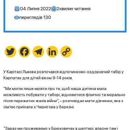
04 Липня 2022
2
хвилин читання
переглядів
130
Twitter
Facebook
Telegram
LinkedIn
Copy
Link
У Карітасі Львова розпочався відпочинково-оздоровчий табір у
Карпатах для дітей віком 9-14 років.
“Ми могли лише мріяти про те, щоб наша дитина мала
можливість побувати у таборі, відновитися фізично та морально
після пережитих жахів війни”, – розповідає мати дівчинки, яка з
сім’єю приїхала з Чернігова у березні.
“Зараз ми проживаємо у Брюховичах в шелтері, власне там і