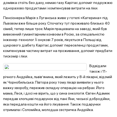
домівка стоїть без даху, немає газу. Карітас допоміг подружжю
одноразово продуктами і компенсував витрати на ліки.
Пенсіонерка Марія з Луганська живе у готелі «Катерина» під
Львовом вже більше року. Спочатку тут проживало близько 40
сімей, тепер лише троє. Марія працювала на заводі, який був
вивезений гуманітарним конвоєм в Росію, за спеціальністю
інженер-технолог. Її онукові 7 років, лікується в Польщі від
цукрового діабету. Карітас допоміг переселенці продуктами,
компенсував частину витрат на проживання, допоміг придбати
тискомір і ліки.
Відвідали
також і 11-
річного Андрійка, львів’янина, який лежить у 8-й лікарні, відомій
як Чорнобильська. Півтора року тому лікарі виявили у нього
важку хворобу, пережив складну операцію на ребрах. Його
мама, Леся, і досі не вірить, що у сина онкологія. Євген Адамек
передав хлопцеві подарунок від пані Яни, чеської добродійки,
яка передала кошти на його лікування. Також подарунки
отримала і Соломійка, молодша сестричка Андрійка.