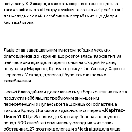
побували у 8-й лікарні, де лежать хворі на онкологію діти, а
також завітали до «Центру дозвілля та соціальної реабілітації
для молодих людей з особливими потребами», що діє при
Карітасі Львова.
Львів став завершальним пунктом поїздки чеських
благодійників до України, що розпочалась 18 жовтня. За
цей час вони відвідали гарячі точки на Східній Україні,
побували у Маріуполі, Краматорську, Слов’янську, Харкові і
Черкасах. У складі делегації було також і чеське
телебачення.
Чеські благодійники допомагають у зборі коштів на ліки та
продукти найбільш потребуючим вимушеним
переселенцям з Луганської та Донецької областей, а
також з Криму. Допомога здійснюється через
«Карітас-
Львів УГКЦ»
. Загалом до Карітасу Львова звернулось
понад 500 сімей, які опинились у складних життєвих
обставинах. 27 жовтня делегація з Чехії відвідала лише