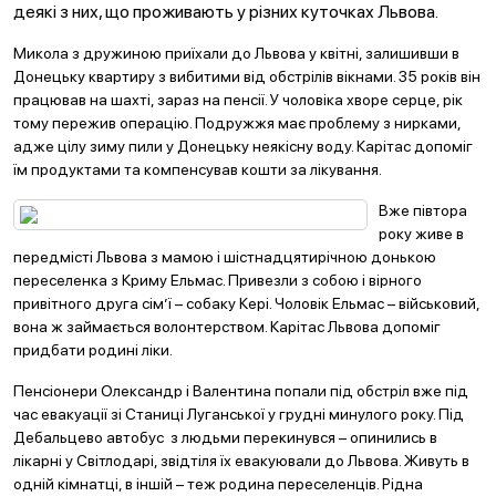
деякі з них, що проживають у різних куточках Львова.
Микола з дружиною приїхали до Львова у квітні, залишивши в
Донецьку квартиру з вибитими від обстрілів вікнами. 35 років він
працював на шахті, зараз на пенсії. У чоловіка хворе серце, рік
тому пережив операцію. Подружжя має проблему з нирками,
адже цілу зиму пили у Донецьку неякісну воду. Карітас допоміг
їм продуктами та компенсував кошти за лікування.
Вже півтора
року живе в
передмісті Львова з мамою і шістнадцятирічною донькою
переселенка з Криму Ельмас. Привезли з собою і вірного
привітного друга сім’ї – собаку Кері. Чоловік Ельмас – військовий,
вона ж займається волонтерством. Карітас Львова допоміг
придбати родині ліки.
Пенсіонери Олександр і Валентина попали під обстріл вже під
час евакуації зі Станиці Луганської у грудні минулого року. Під
Дебальцево автобус з людьми перекинувся – опинились в
лікарні у Світлодарі, звідтіля їх евакуювали до Львова. Живуть в
одній кімнатці, в іншій – теж родина переселенців. Рідна