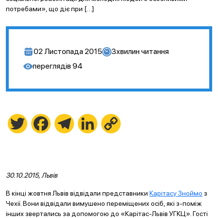
потребами», що діє при […]
02 Листопада 2015
3
хвилин читання
переглядів
94
Twitter
Facebook
Telegram
LinkedIn
Copy
Link
30.10.2015, Львів
В кінці жовтня Львів відвідали представники
Карітасу Зноймо
з
Чехії. Вони відвідали вимушено переміщених осіб, які з-поміж
інших звертались за допомогою до «Карітас-Львів УГКЦ». Гості