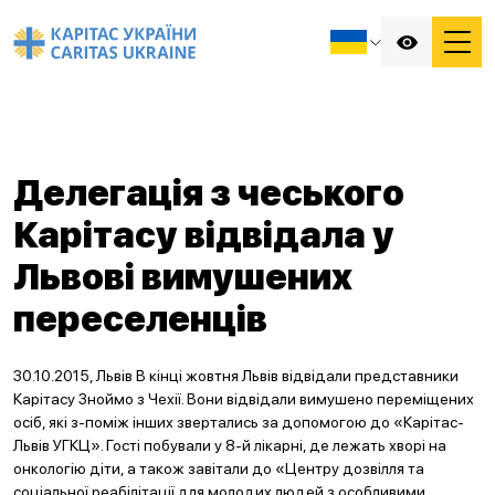
Делегація з чеського
Карітасу відвідала у
Львові вимушених
переселенців
30.10.2015, Львів В кінці жовтня Львів відвідали представники
Карітасу Зноймо з Чехії. Вони відвідали вимушено переміщених
осіб, які з-поміж інших звертались за допомогою до «Карітас-
Львів УГКЦ». Гості побували у 8-й лікарні, де лежать хворі на
онкологію діти, а також завітали до «Центру дозвілля та
соціальної реабілітації для молодих людей з особливими