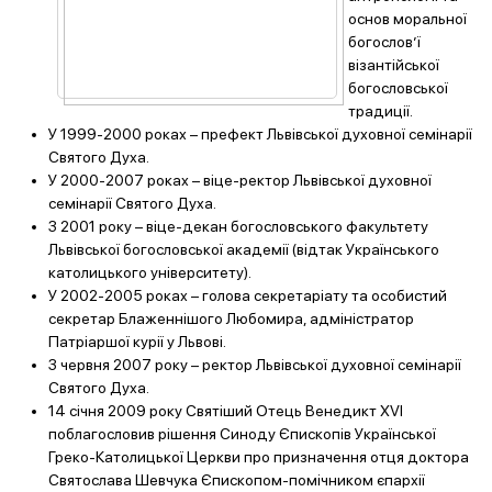
основ моральної
богослов’ї
візантійської
богословської
традиції.
У 1999-2000 роках – префект Львівської духовної семінарії
Святого Духа.
У 2000-2007 роках – віце-ректор Львівської духовної
семінарії Святого Духа.
З 2001 року – віце-декан богословського факультету
Львівської богословської академії (відтак Українського
католицького університету).
У 2002-2005 роках – голова секретаріату та особистий
секретар Блаженнішого Любомира, адміністратор
Патріаршої курії у Львові.
З червня 2007 року – ректор Львівської духовної семінарії
Святого Духа.
14 січня 2009 року Святіший Отець Венедикт XVI
поблагословив рішення Синоду Єпископів Української
Греко-Католицької Церкви про призначення отця доктора
Святослава Шевчука Єпископом-помічником єпархії