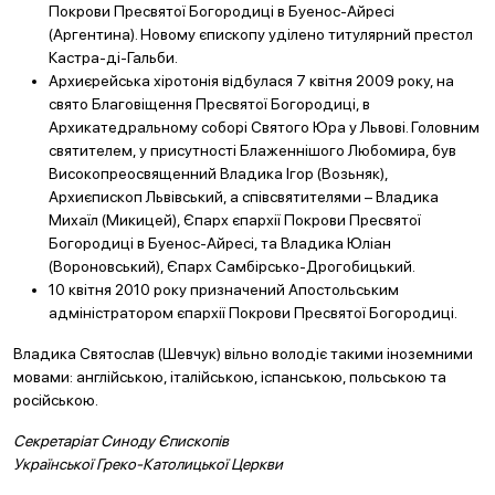
Покрови Пресвятої Богородиці в Буенос-Айресі
(Аргентина). Новому єпископу уділено титулярний престол
Кастра-ді-Гальби.
Архиєрейська хіротонія відбулася 7 квітня 2009 року, на
свято Благовіщення Пресвятої Богородиці, в
Архикатедральному соборі Святого Юра у Львові. Головним
святителем, у присутності Блаженнішого Любомира, був
Високопреосвященний Владика Ігор (Возьняк),
Архиєпископ Львівський, а співсвятителями – Владика
Михаїл (Микицей), Єпарх єпархії Покрови Пресвятої
Богородиці в Буенос-Айресі, та Владика Юліан
(Вороновський), Єпарх Самбірсько-Дрогобицький.
10 квітня 2010 року призначений Апостольським
адміністратором єпархії Покрови Пресвятої Богородиці.
Владика Святослав (Шевчук) вільно володіє такими іноземними
мовами: англійською, італійською, іспанською, польською та
російською.
Секретаріат Синоду Єпископів
Української Греко-Католицької Церкви