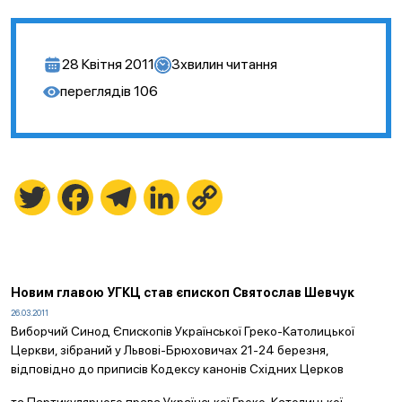
28 Квітня 2011
3
хвилин читання
переглядів
106
Twitter
Facebook
Telegram
LinkedIn
Copy
Link
Новим главою УГКЦ став єпископ Святослав Шевчук
26.03.2011
Виборчий Синод Єпископів Української Греко-Католицької
Церкви, зібраний у Львові-Брюховичах 21-24 березня,
відповідно до приписів Кодексу канонів Східних Церков