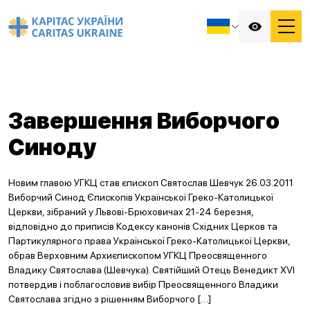
Завершення Виборчого
Синоду
Новим главою УГКЦ став єпископ Святослав Шевчук 26.03.2011
Виборчий Синод Єпископів Української Греко-Католицької
Церкви, зібраний у Львові-Брюховичах 21-24 березня,
відповідно до приписів Кодексу канонів Східних Церков та
Партикулярного права Української Греко-Католицької Церкви,
обрав Верховним Архиєпископом УГКЦ Преосвященного
Владику Святослава (Шевчука). Святійший Отець Венедикт XVI
потвердив і поблагословив вибір Преосвященного Владики
Святослава згідно з рішенням Виборчого […]