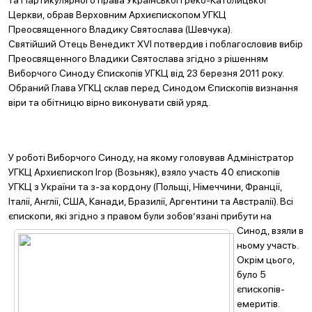
та Партикулярного права Української Греко-Католицької
Церкви, обрав Верховним Архиєпископом УГКЦ
Преосвященного Владику Святослава (Шевчука).
Святійший Отець Венедикт XVI потвердив і поблагословив вибір
Преосвященного Владики Святослава згідно з рішенням
Виборчого Синоду Єпископів УГКЦ від 23 березня 2011 року.
Обраний Глава УГКЦ склав перед Синодом Єпископів визнання
віри та обітницю вірно виконувати свій уряд.
У роботі Виборчого Синоду, на якому головував Адміністратор
УГКЦ Архиєпископ Ігор (Возьняк), взяло участь 40 єпископів
УГКЦ з України та з-за кордону (Польщі, Німеччини, Франції,
Італії, Англії, США, Канади, Бразилії, Аргентини та Австралії). Всі
єпископи, які згідно з правом були з
обов’язані прибути на
Синод, взяли в
ньому участь.
Окрім цього,
було 5
єпископів-
емеритів.