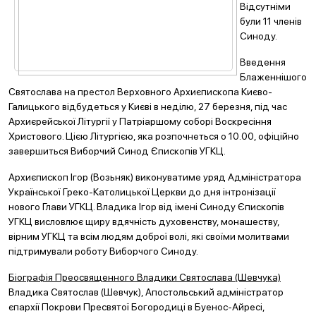
Відсутніми
були 11 членів
Синоду.
Введення
Блаженнішого
Святослава на престол Верховного Архиєпископа Києво-
Галицького відбудеться у Києві в неділю, 27 березня, під час
Архиєрейської Літургії у Патріаршому соборі Воскресіння
Христового. Цією Літургією, яка розпочнеться о 10.00, офіційно
завершиться Виборчий Синод Єпископів УГКЦ.
Архиєпископ Ігор (Возьняк) виконуватиме уряд Адміністратора
Української Греко-Католицької Церкви до дня інтронізації
нового Глави УГКЦ. Владика Ігор від імені Синоду Єпископів
УГКЦ висловлює щиру вдячність духовенству, монашеству,
вірним УГКЦ та всім людям доброї волі, які своїми молитвами
підтримували роботу Виборчого Синоду.
Біографія Преосвященного Владики Святослава (Шевчука)
Владика Святослав (Шевчук), Апостольський адміністратор
єпархії Покрови Пресвятої Богородиці в Буенос-Айресі,