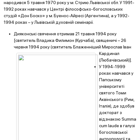
народився 5 травня 1970 року у м. Стрию Львівської обл. У 1991-
1992 роках навчався у Центрі філософсько-богословських
студій «Дон Боско» у м. Буенос-Айресі (Аргентина), а у 1992-
1994 роках – у Львівській духовній семінарії.
Дияконські свячення отримав 21 травня 1994 року
[святитель Владика Филимон (Курчаба), священичі – 26
червня 1994 року (святитель Блаженніший Мирослав
Іван
Кардинал
(Любачівський)].
У 1994-1999
роках навчався у
Папському
університеті
святого Томи
Аквінського (Рим,
Італія), де здобув
докторат з
відзнакою Summa
cum laude в галузі
богословської
антропології та