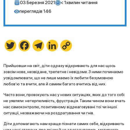
03 Березня 2021
< 1
хвилин читання
переглядів
146
Twitter
Facebook
Telegram
LinkedIn
Copy
Link
Прийшовши на світ, діти одразу відкривають для нас щось
зовсім нове, незвідане, трепетне і невідоме. З ними починаємо
усвідомлювати, що не лише маємо їх любити безумовною
любов’ю та вчити, але й самим багато вчитись від них.
Часто вони, провокують нас у нових ситуаціях, яких до того собі
не уявляли: нетерпеливість, фрустрація. Таким чином вони вчать
нас самоконтролю, позитивному відреаговувані тої чи іншої
ситуації, незважаючи на роздратування чи гнів.
Діти допомагають нам краще пізнати самих себе, відкривають
нам наші сторони, про які ми й не здогадувались, мотивують