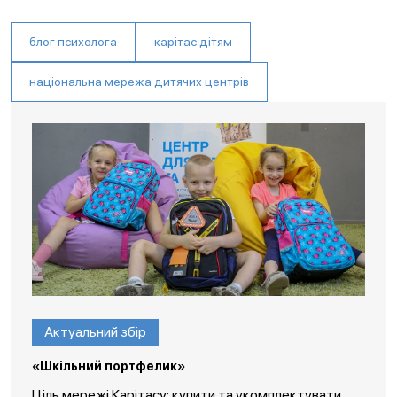
блог психолога
карітас дітям
національна мережа дитячих центрів
Актуальний збір
«Шкільний портфелик»
Ціль мережі Карітасу: купити та укомплектувати