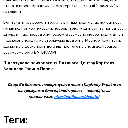
ставати щораз кращими, часто терплять всі наші “промахи” у
вихованні.
Вони вчать нас розуміти багато вчинків наших власних батьків,
які ми колись критикували, переоцінювати цінності та понад усе
цінувати час, проведений разом. Безумовна любов наших дітей
– це компенсація, яку отримуємо щоденно. Мусимо пам’ятати,
що ми не є досконалі і ніхто від нас того не вимагає. Перш за
все, маємо бути БАТЬКАМИ!
Підготувала психологиня Дитячого Центру Карітасу
Борислав Галина Попик
Якщо Ви бажаєте пожертвувати кошти Карітасу України та
підтримувати благодійний проект – перейдіть за
посиланням:
http://caritas.ua/donate/
Теги: