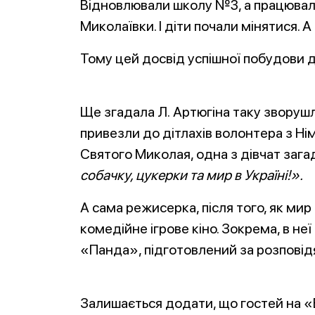
Відновлювали школу №3, а працювали 
Миколаївки. І діти почали мінятися. А
Тому цей досвід успішної побудови ді
Ще згадала Л. Артюгіна таку зворушл
привезли до дітлахів волонтера з Ні
Святого Миколая, одна з дівчат заг
собачку, цукерки та мир в Україні!».
А сама режисерка, після того, як мир 
комедійне ігрове кіно. Зокрема, в не
«Панда», підготовлений за розповід
Залишається додати, що гостей на «