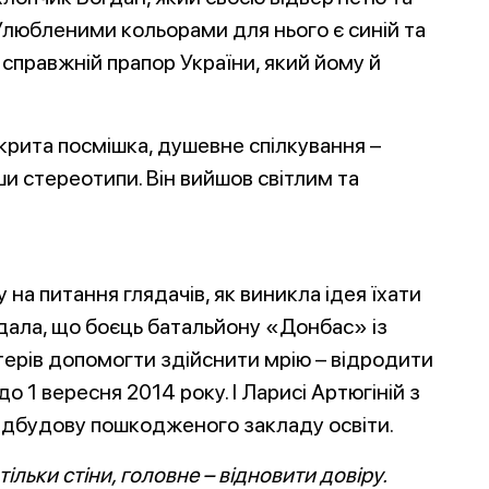
Улюбленими кольорами для нього є синій та
 справжній прапор України, який йому й
дкрита посмішка, душевне спілкування –
и стереотипи. Він вийшов світлим та
 на питання глядачів, як виникла ідея їхати
дала, що боєць батальйону «Донбас» із
ерів допомогти здійснити мрію – відродити
о 1 вересня 2014 року. І Ларисі Артюгіній з
ідбудову пошкодженого закладу освіти.
ільки стіни, головне – відновити довіру.