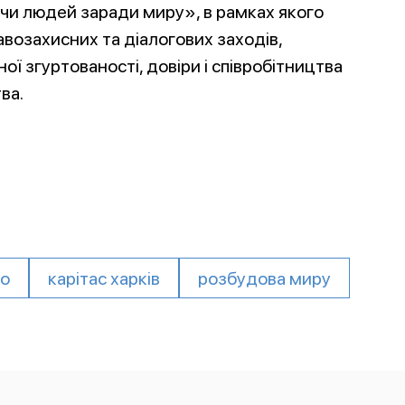
чи людей заради миру», в рамках якого
возахисних та діалогових заходів,
ї згуртованості, довіри і співробітництва
ва.
во
карітас харків
розбудова миру