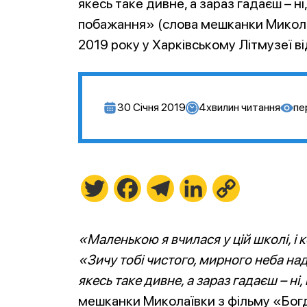
якесь таке дивне, а зараз гадаєш – н
побажання» (слова мешканки Миколаї
2019 року у Харківському Літмузеї ві
30 Січня 2019
4
хвилин читання
пе
Twitter
Facebook
Telegram
LinkedIn
Copy
Link
«Маленькою я вчилася у цій школі, і 
«Зичу тобі чистого, мирного неба на
якесь таке дивне, а зараз гадаєш – н
мешканки Миколаївки з фільму «Бог