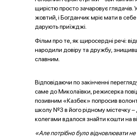
щирістю просто зачаровує глядачів. 
жовтий, і Богданчик мріє мати в себе
дарують приїжджі.
Фільм про те, як щиросердні речі: ві
народили довіру та дружбу, знищивш
славним.
Відповідаючи по закінченні перегляду
саме до Миколаївки, режисерка пові
позивним «Казбек» попросив волонт
школу №3 в його рідному містечку – д
колегами вдалося знайти кошти на в
«Але потрібно було відновлювати не т