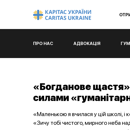
ОТР
ПРО НАС
АДВОКАЦІЯ
ГУМ
«Богданове щастя»
силами «гуманітар
«Маленькою я вчилася у цій школі, і 
«Зичу тобі чистого, мирного неба н