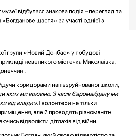
тмузеї відбулася знакова подія – перегляд та
«Богданове щастя» за участі однієї з
ої групи «Новий Донбас» у побудові
 прикладі невеликого містечка Миколаївка,
онеччині.
, йдучи коридорами напівзруйнованої школи,
ади яких ми воюємо. З часів Євромайдану ми
ки від влади»
. І волонтери не тільки
риміщення, але й проводять різноманітні
ючись відволікти дітлахів від війни.
хлопчик Богдан, який своєю відвертістю та