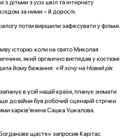
з дітьми з усіх шкіл та інтернату
 слідом за ними – й дорослі.
алогу потім вирішили зафіксувати у фільмі.
иву історію: коли на свято Миколая
меччини, який органічно виглядав у костюмі
адала йому бажання:
«Я хочу на Новий рік
запанує в усій нашій країні, планує знімати
ї ще до війни був робочий сценарій стрічки
ями харків’янина Сашка Ушкалова.
Богданове щастя» запросив Карітас