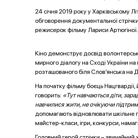
24 січня 2019 року у Харківському Лі
обговорення документальної стрічки 
режисерок фільму Лариси Артюгіної.
Кіно демонструє досвід волонтерськ
мирного діалогу на Сході України на
розташованого біля Слов’янська на Д
На початку фільму боєць Нацгвардії
говорить:
«Тут навчаються діти, зар
навчилися жити, не очікуючи підтрим
допомагають відновлювати шкільне п
майстер-класи, ігри, конкурси, намага
Головний герой стрічки – звичайний 