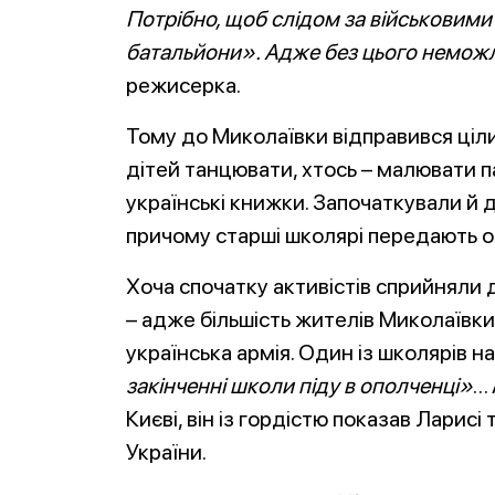
Потрібно, щоб слідом за військовим
батальйони». Адже без цього неможл
режисерка.
Тому до Миколаївки відправився ціл
дітей танцювати, хтось – малювати п
українські книжки. Започаткували й д
причому старші школярі передають 
Хоча спочатку активістів сприйняли 
– адже більшість жителів Миколаївки
українська армія. Один із школярів на
закінченні школи піду в ополченці»
… 
Києві, він із гордістю показав Лари
України.