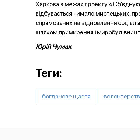
Харкова в межах проекту «Об’єдную
відбувається чимало мистецьких, пра
спрямованих на відновлення соціально
шляхом примирення і миробудівницт
Юрій Чумак
Теги:
богданове щастя
волонтерст