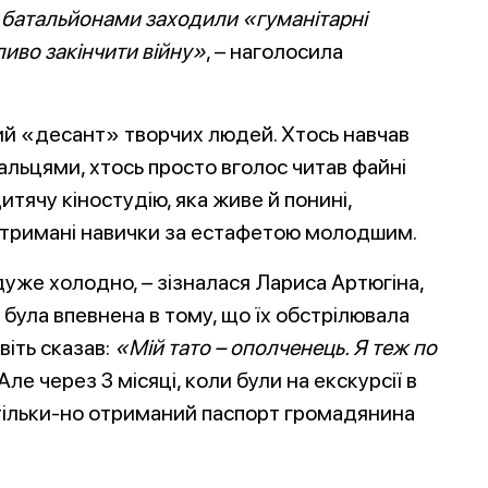
и батальйонами заходили «гуманітарні
иво закінчити війну»
, – наголосила
ий «десант» творчих людей. Хтось навчав
альцями, хтось просто вголос читав файні
итячу кіностудію, яка живе й понині,
отримані навички за естафетою молодшим.
дуже холодно, – зізналася Лариса Артюгіна,
 була впевнена в тому, що їх обстрілювала
віть сказав:
«Мій тато – ополченець. Я теж по
Але через 3 місяці, коли були на екскурсії в
сі тільки-но отриманий паспорт громадянина