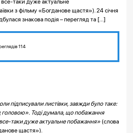
і, все-таки дуже актуальне
вки з фільму «Богданове щастя»). 24 січня
дбулася знакова подія – перегляд та […]
реглядів
114
коли підписували листівки, завжди було таке:
д головою». Тоді думала, що побажання
і, все-таки дуже актуальне побажання»
(слова
данове щастя»).