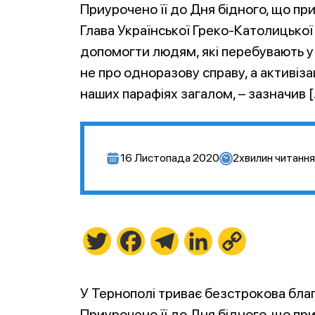
Приурочено її до Дня бідного, що при
Глава Української Греко-Католицької
допомогти людям, які перебувають у
не про одноразову справу, а активіза
наших парафіях загалом, – зазначив 
16 Листопада 2020
2
хвилин читання
Twitter
Facebook
Telegram
LinkedIn
Copy
Link
У Тернополі триває безстрокова бла
Приурочено її до Дня бідного, що при