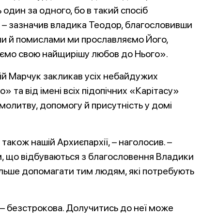
один за одного, бо в такий спосіб
, – зазначив владика Теодор, благословивши
ми й помислами ми прославляємо Його,
яємо свою найщирішу любов до Нього».
рій Марчук закликав усіх небайдужих
» та від імені всіх підопічних «Карітасу»
молитву, допомогу й присутність у домі
також нашій Архиєпархії, – наголосив. –
м, що відбуваються з благословення Владики
льше допомагати тим людям, які потребують
 – безстрокова. Долучитись до неї може