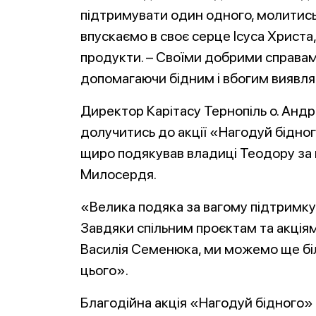
підтримувати один одного, молитись 
впускаємо в своє серце Ісуса Христа
продукти. – Своїми добрими справа
допомагаючи бідним і вбогим виявл
Директор Карітасу Тернопіль о. Анд
долучитись до акції «Нагодуй бідного
щиро подякував владиці Теодору за 
Милосердя.
«Велика подяка за вагому підтримку 
Завдяки спільним проєктам та акція
Василія Семенюка, ми можемо ще бі
цього».
Благодійна акція «Нагодуй бідного»