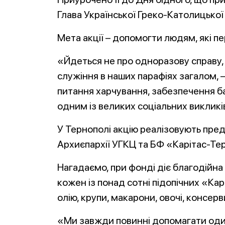
Глава Української Греко-Католицько
Мета акції – допомогти людям, які п
«Йдеться не про одноразову справу, 
служіння в наших парафіях загалом, 
питання харчування, забезпечення 
одним із великих соціальних викликів
У Тернополі акцію реалізовують пре
Архиєпархії УГКЦ та БФ «Карітас-Тер
Нагадаємо, при фонді діє благодійна 
кожен із понад сотні підопічних «Ка
олію, крупи, макарони, овочі, консер
«Ми завжди повинні допомагати оди