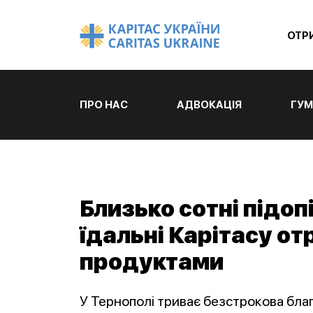
ОТР
ПРО НАС
АДВОКАЦІЯ
ГУМ
Близько сотні підоп
їдальні Карітасу от
продуктами
У Тернополі триває безстрокова бла