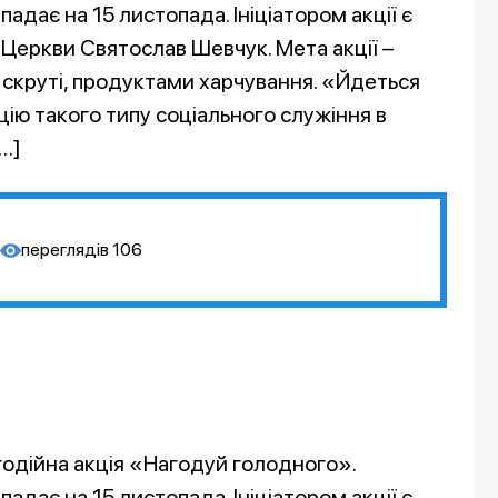
падає на 15 листопада. Ініціатором акції є
 Церкви Святослав Шевчук. Мета акції –
 скруті, продуктами харчування. «Йдеться
цію такого типу соціального служіння в
[…]
переглядів
106
годійна акція «Нагодуй голодного».
падає на 15 листопада. Ініціатором акції є