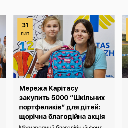
31
ЛИП
Мережа Карітасу
закупить 5000 “Шкільних
портфеликів” для дітей:
щорічна благодійна акція
Міжнародний благодійний фонд