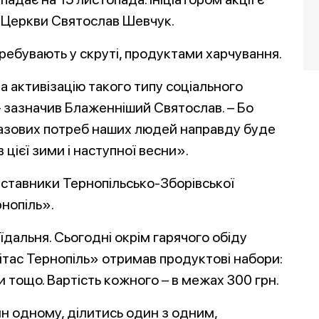
ї Церкви Святослав Шевчук.
еребувають у скруті, продуктами харчування.
а активізацію такого типу соціального
– зазначив Блаженніший Святослав. – Бо
базових потреб наших людей направду буде
 цієї зими і наступної весни».
дставники Тернопільсько-Зборівської
нопіль».
їдальня. Сьогодні окрім гарячого обіду
рітас Тернопіль» отримав продуктові набори:
ви тощо. Вартість кожного – в межах 300 грн.
н одному, ділитись один з одним,