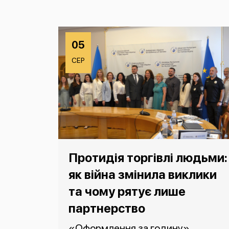
05
СЕР
Протидія торгівлі людьми:
як війна змінила виклики
та чому рятує лише
партнерство
«Оформлення за годину»,