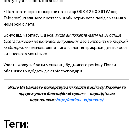
статутну діяльність організації
• Надіслати скрін пожертви на номер 093 42 50 391 (Viber,
Telegram), після чого протягом доби отримаєте повідомлення з
номером білета.
Бонус від Карітасу Одеса:
якщо ви пожертвували на 3 і більше
білета та жоден не виявився виграшним, вас запросять на творчий
майстер-клас:
миловаріння, виготовлення прикраси для волосся
чи гіпсового магнітика.
Участь можуть брати мешканці будь-якого регіону. Призи
обов’язково доїдуть до своїх господарів!
Якщо Ви бажаєте пожертвувати кошти Карітасу України та
підтримувати благодійний проект – перейдіть за
посиланням:
http://caritas.ua/donate/
Теги: