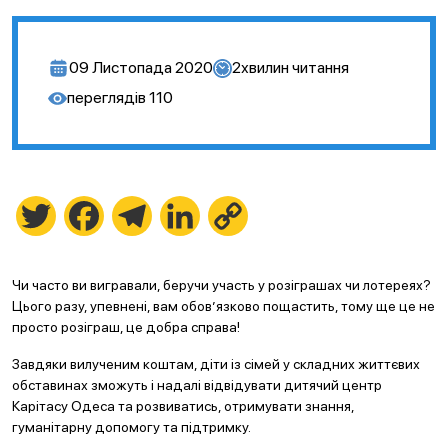
09 Листопада 2020
2
хвилин читання
переглядів
110
Twitter
Facebook
Telegram
LinkedIn
Copy
Link
Чи часто ви вигравали, беручи участь у розіграшах чи лотереях?
Цього разу, упевнені, вам обов’язково пощастить, тому ще це не
просто розіграш, це добра справа!
Завдяки вилученим коштам, діти із сімей у складних життєвих
обставинах зможуть і надалі відвідувати дитячий центр
Карітасу Одеса та розвиватись, отримувати знання,
гуманітарну допомогу та підтримку.