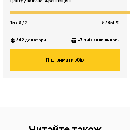
центру на Івано-Франківщині.
157 ₴
/ 2
₴7850%
342 донатори
-7 днів залишилось
Підтримати збір
Читайте також