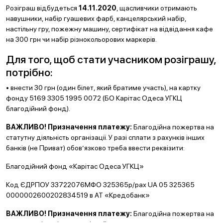
Розіграш відбудеться
14.11.2020
, щасливчики отримають
навушники, набір гуашевих фарб, канцелярський набір,
настільну гру, пожежну машину, сертифікат на відвідання кафе
на 300 грн чи набір різнокольорових маркерів.
Для того, щоб стати учасником розіграшу,
потрібно:
• внести 30 грн (один білет, який братиме участь), на картку
фонду 5169 3305 1995 0072 (БО Карітас Одеса УГКЦ
благодійний фонд).
ВАЖЛИВО! Призначення платежу:
Благодійна пожертва на
статутну діяльність організації. У разі сплати з рахунків інших
банків (не Приват) обов’язково треба ввести реквізити:
Благодійний фонд «Карітас Одеса УГКЦ»
Код ЄДРПОУ 33722076МФО 325365р/рах UA 05 325365
0000002600202834519 в АТ «Кредобанк»
ВАЖЛИВО! Призначення платежу:
Благодійна пожертва на