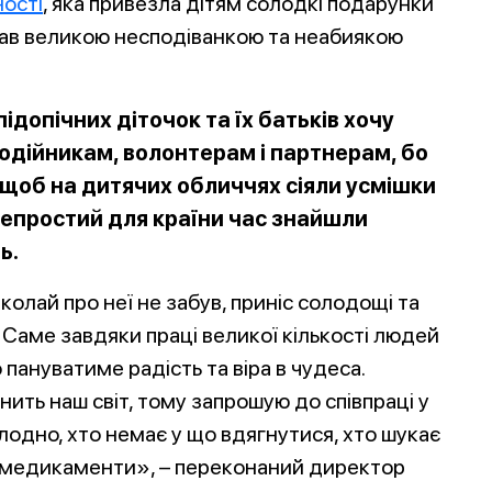
ності
, яка привезла дітям солодкі подарунки
тав великою несподіванкою та неабиякою
 підопічних діточок та їх батьків хочу
одійникам, волонтерам і партнерам, бо
 щоб на дитячих обличчях сіяли усмішки
епростий для країни час знайшли
ь.
олай про неї не забув, приніс солодощі та
. Саме завдяки праці великої кількості людей
 пануватиме радість та віра в чудеса.
нить наш світ, тому запрошую до співпраці у
лодно, хто немає у що вдягнутися, хто шукає
і медикаменти», – переконаний директор