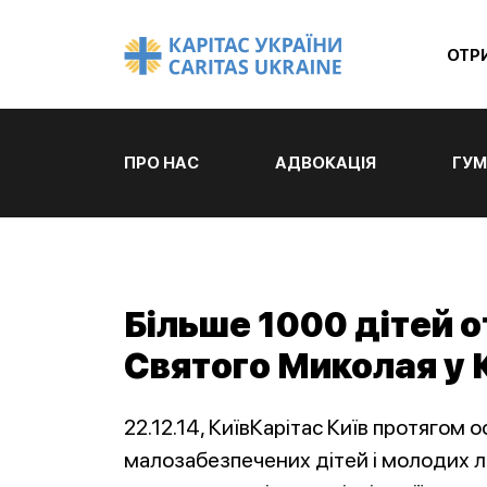
ОТР
ПРО НАС
АДВОКАЦІЯ
ГУМ
Більше 1000 дітей 
Святого Миколая у К
22.12.14, КиївКарітас Київ протягом о
малозабезпечених дітей і молодих лю