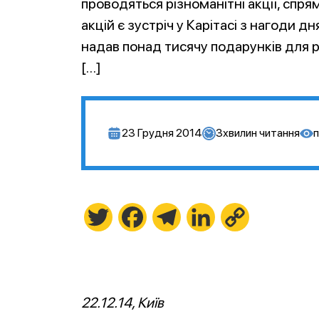
проводяться різноманітні акції, спря
акцій є зустріч у Карітасі з нагоди д
надав понад тисячу подарунків для р
[…]
23 Грудня 2014
3
хвилин читання
п
Twitter
Facebook
Telegram
LinkedIn
Copy
Link
22.12.14, Київ