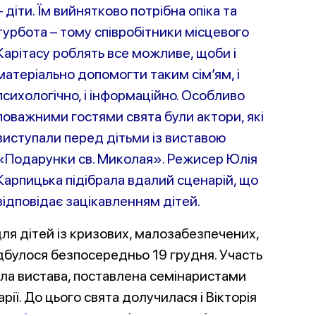
– діти. Їм вийнятково потрібна опіка та
турбота – тому співробітники місцевого
Карітасу роблять все можливе, щоби і
матеріально допомогти таким сім’ям, і
психологічно, і інформаційно. Особливо
поважними гостями свята були актори, які
виступали перед дітьми із виставою
«Подарунки св. Миколая». Режисер Юлія
Карпицька підібрала вдалий сценарій, що
відповідає зацікавленням дітей.
для дітей із кризових, малозабезпечених,
відбулося безпосередньо 19 грудня. Участь
ала вистава, поставлена семінаристами
рії. До цього свята долучилася і Вікторія