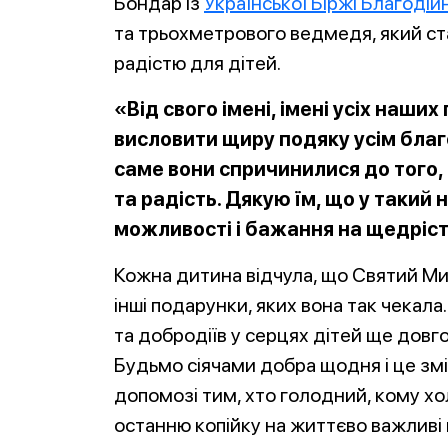
Бондар із
Української Біржі Благодій
та трьохметрового ведмедя, який с
радістю для дітей.
«Від свого імені, імені усіх наших
висловити щиру подяку усім благ
саме вони спричинилися до того,
та радість. Дякую їм, що у такий
н
можливості і бажання на щедріст
Кожна дитина відчула, що Святий Мик
інші подарунки, яких вона так чекала
та добродіїв у серцях дітей ще довго
Будьмо сіячами добра щодня і це змі
допомозі тим, хто голодний, кому хо
останню копійку на життєво важлив