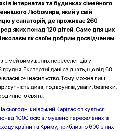
які в інтернатах та будинках сімейного
женнішого Любомира, який у свій
ицю у санаторій, де проживає 260
еред яких понад 120 дітей. Саме для цих
Миколаєм як своїм добрим досвідченим
 із сімей вимушених переселенців у
 грудня. Експертні дані свідчать, що від 60
 власні очі насильство. Тому можна лиш
присутність дива, подарунків, уваги, безпеки,
родинного свята.
На сьогодні київський Карітас опікується
понад 1000 осіб вимушено переселених зі
сходу країни та Криму, приблизно 600 з них