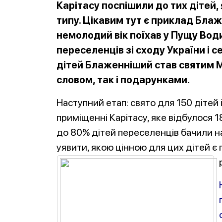
Карітасу поспішили до тих дітей, 
типу. Цікавим тут є приклад Бла
немолодий вік поїхав у Пущу Вод
переселенців зі сходу України і с
дітей Блаженніший став святим 
словом, так і подарунками.
Наступний етап: свято для 150 дітей
приміщенні Карітасу, яке відбулося 18
до 80% дітей переселенців бачили на
уявити, якою цінною для цих дітей є 