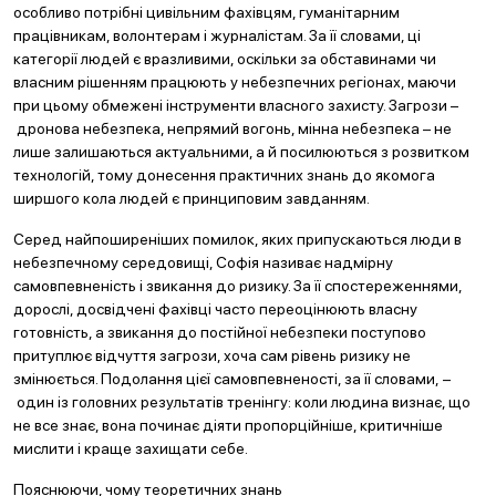
особливо потрібні цивільним фахівцям, гуманітарним
працівникам, волонтерам і журналістам. За її словами, ці
категорії людей є вразливими, оскільки за обставинами чи
власним рішенням працюють у небезпечних регіонах, маючи
при цьому обмежені інструменти власного захисту. Загрози –
дронова небезпека, непрямий вогонь, мінна небезпека – не
лише залишаються актуальними, а й посилюються з розвитком
технологій, тому донесення практичних знань до якомога
ширшого кола людей є принциповим завданням.
Серед найпоширеніших помилок, яких припускаються люди в
небезпечному середовищі, Софія називає надмірну
самовпевненість і звикання до ризику. За її спостереженнями,
дорослі, досвідчені фахівці часто переоцінюють власну
готовність, а звикання до постійної небезпеки поступово
притуплює відчуття загрози, хоча сам рівень ризику не
змінюється. Подолання цієї самовпевненості, за її словами, –
один із головних результатів тренінгу: коли людина визнає, що
не все знає, вона починає діяти пропорційніше, критичніше
мислити і краще захищати себе.
Пояснюючи, чому теоретичних знань