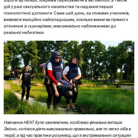
зброї й артилерії, зокрема перебуваючи в автомобілі, а також
дій у разі сексуального насильства та надання першої
психологічної допомоги. Саме цей день, за словами учасників,
виявився емоційно найскладнішим, оскільки вимагав прямого
зіткнення зі сценаріями, максимально наближеними до
реальної небезпеки.
Навчання HEAT було хвилюючим, особливо фінальна імітація.
Звісно, хотілося діяти максимально правильно, але то легко хіба в
теорії, а під час практики розумієш, що в екстремальних ситуаціях