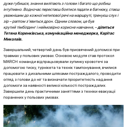
дуже губишся, знання вилітають з голови і багато що робиш
інтуїтивно. Водночас перестаєш боятися падати в багнюку, стаєш
уважнішим до кожної нетипової речі на маршруті, тренуєш слух і
зір – раптом з’явиться дрон. Одним словом, це був
крутий тімбілдинг і неймовірно корисне навчання, –
ділиться
Тетяна Коренківська, комунікаційна менеджерка, Карітас
Миколаїв.
Завершальний, четвертий день був присвячений допомозі при
травмах у польових умовах. Основою модуля став протокол
MARCH: команди відпрацьовували зупинку кровотечі за
допомогою тиску, турнікета та технік тампонування, вчилися
працювати з дихальними шляхами постраждалого, проводити
огляд з голови до ніг та визначати пріоритетність надання
допомоги за наявності великої кількості постраждалих.
Завершили день практичними заняттями з техніки евакуації
поранених у польових умовах.