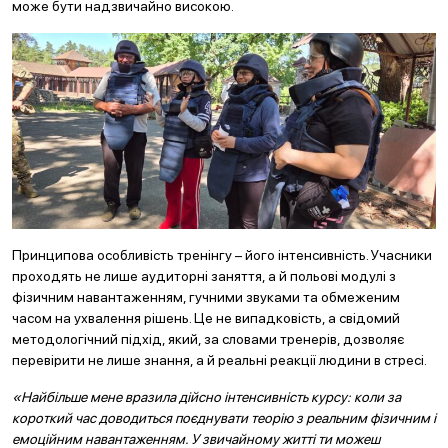
може бути надзвичайно високою.
Принципова особливість тренінгу – його інтенсивність. Учасники
проходять не лише аудиторні заняття, а й польові модулі з
фізичним навантаженням, гучними звуками та обмеженим
часом на ухвалення рішень. Це не випадковість, а свідомий
методологічний підхід, який, за словами тренерів, дозволяє
перевірити не лише знання, а й реальні реакції людини в стресі.
«Найбільше мене вразила дійсно інтенсивність курсу: коли за
короткий час доводиться поєднувати теорію з реальним фізичним і
емоційним навантаженням. У звичайному житті ти можеш