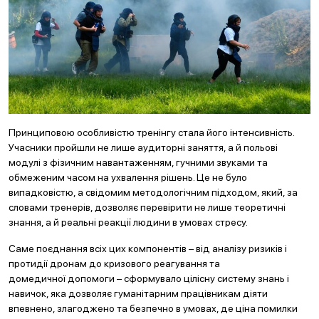
Принциповою особливістю тренінгу стала його інтенсивність.
Учасники пройшли не лише аудиторні заняття, а й польові
модулі з фізичним навантаженням, гучними звуками та
обмеженим часом на ухвалення рішень. Це не було
випадковістю, а свідомим методологічним підходом, який, за
словами тренерів, дозволяє перевірити не лише теоретичні
знання, а й реальні реакції людини в умовах стресу.
Саме поєднання всіх цих компонентів – від аналізу ризиків і
протидії дронам до кризового реагування та
домедичної допомоги – сформувало цілісну систему знань і
навичок, яка дозволяє гуманітарним працівникам діяти
впевнено, злагоджено та безпечно в умовах, де ціна помилки