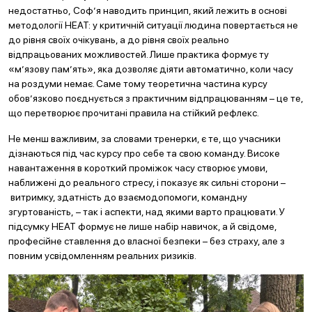
недостатньо, Соф’я наводить принцип, який лежить в основі
методології HEAT: у критичній ситуації людина повертається не
до рівня своїх очікувань, а до рівня своїх реально
відпрацьованих можливостей. Лише практика формує ту
«м’язову пам’ять», яка дозволяє діяти автоматично, коли часу
на роздуми немає. Саме тому теоретична частина курсу
обов’язково поєднується з практичним відпрацюванням – це те,
що перетворює прочитані правила на стійкий рефлекс.
Не менш важливим, за словами тренерки, є те, що учасники
дізнаються під час курсу про себе та свою команду. Високе
навантаження в короткий проміжок часу створює умови,
наближені до реального стресу, і показує як сильні сторони –
витримку, здатність до взаємодопомоги, командну
згуртованість, – так і аспекти, над якими варто працювати. У
підсумку HEAT формує не лише набір навичок, а й свідоме,
професійне ставлення до власної безпеки – без страху, але з
повним усвідомленням реальних ризиків.