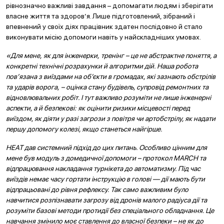
рівнозначно важливі завдання – допомагати людям і зберігати
власне життя та здоров’я. Лише підготовлений, зібраний і
впевнений у своїх діях працівник здатен послідовно й стало
виконувати місію допомоги навіть у найскладніших умовах.
«Для мене, як для інженерки, тренінг – це не абстрактне поняття, а
конкретні технічні розрахунки й алгоритми дій. Наша робота
пов’язана з виїздами на об’єкти в громадах, які зазнають обстрілів
та ударів ворога, – оцінка стану будівель, супровід ремонтних та
відновлювальних робіт. І тут важливо розуміти не лише інженерні
аспекти, а й безпекові: як оцінити ризики місцевості перед
виїздом, як діяти у разі загрози з повітря чи артобстрілу, як надати
першу допомогу колезі, якщо станеться найгірше.
HEAT
дав системний підхід до цих питань. Особливо цінним для
мене був модуль з домедичної допомоги – протокол MARCH та
відпрацювання накладання турнікета до автоматизму. Під час
виїздів немає часу гортати інструкцію в голові — дії мають бути
відпрацьовані до рівня рефлексу. Так само важливим було
навчитися розпізнавати загрозу від дронів малого радіуса дії та
розуміти базові методи протидії без спеціального обладнання. Це
навчання змінило моє ставлення до власної безпеки – не як до