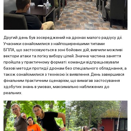
Другий день був зосереджений на дронах малого радіусу дії.
Учасники ознайомилися з найпоширенішими типами
БПЛА, що застосовуються в зоні бойових дій, вивчили можливі
вектори атаки та логіку вибору цілей. Значна частина заняття
пройшла у практичному форматі: команди відпрацьовували
базові методи протидії дронам без спеціального обладнання, а
також ознайомилися з технікою їх виявлення. День завершився
фінальним практичним сценарієм, що вимагав застосування
здобутих знань в умовах, максимально наближених до
реальних.