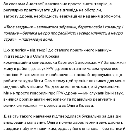
За словами Анастасії, важливо не просто знати теорію, а
регулярно практикувати дії у відповідь на обстріли,
загрозу дронів, необхідність евакуації чи надання допомоги.
«Твоє завдання – залишатися зібраним, берегти себе і команду. І
головне – безпека це про професійність і усвідомленість, а не про
страх», – підсумовує вона.
Цю ж логіку – від теорії до сталого практичного навику –
підтвердила й Ольга Кірєєва,
комунікаційна менеджерка Карітасу Запоріжжя. «У Запоріжжі я
живу в районі, де звук FPV-дронів останнім часом чуємо все
частіше. У такі моменти найважче — паніка й нерозуміння, що
робити та куди бігти. Саме тому цей тренінг виявився для мене
надзвичайно цінним. Він дав не лише знання, а й упевненість.
Ми не просто говорили про FPV-дрони — ми слухали їхній звук,
вчилися розпізнавати небезпеку та правильно реагувати в
різних ситуаціях», — розповідає Ольга Кірєєва.
Дієвість такого навчання підтвердилася буквально за два дні:
вийшовши з магазину, Ольга почула характерний звук дрона і,
завдяки набутим навичкам, одразу його впізнала – без паніки й