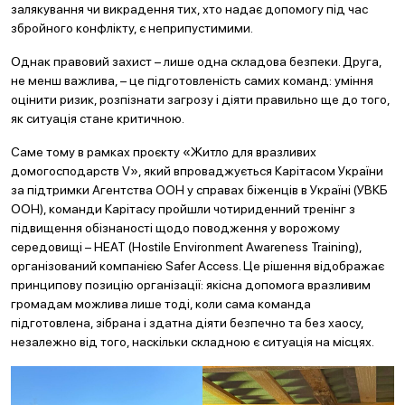
залякування чи викрадення тих, хто надає допомогу під час
збройного конфлікту, є неприпустимими.
Однак правовий захист – лише одна складова безпеки. Друга,
не менш важлива, – це підготовленість самих команд: уміння
оцінити ризик, розпізнати загрозу і діяти правильно ще до того,
як ситуація стане критичною.
Саме тому в рамках проєкту «Житло для вразливих
домогосподарств V», який впроваджується Карітасом України
за підтримки Агентства ООН у справах біженців в Україні (УВКБ
ООН), команди Карітасу пройшли чотириденний тренінг з
підвищення обізнаності щодо поводження у ворожому
середовищі – HEAT (Hostile Environment Awareness Training),
організований компанією Safer Access. Це рішення відображає
принципову позицію організації: якісна допомога вразливим
громадам можлива лише тоді, коли сама команда
підготовлена, зібрана і здатна діяти безпечно та без хаосу,
незалежно від того, наскільки складною є ситуація на місцях.