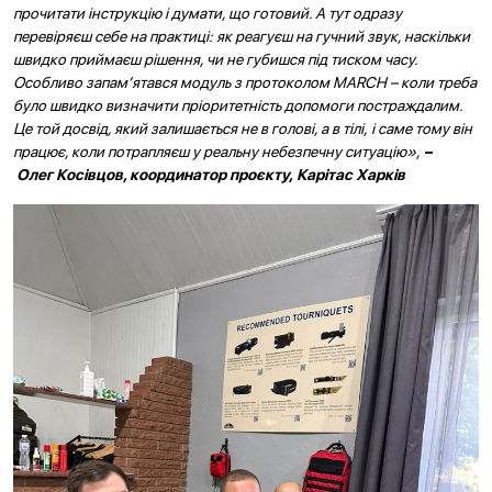
прочитати інструкцію і думати, що готовий. А тут одразу
перевіряєш себе на практиці: як реагуєш на гучний звук, наскільки
швидко приймаєш рішення, чи не губишся під тиском часу.
Особливо запам’ятався модуль з протоколом MARCH – коли треба
було швидко визначити пріоритетність допомоги постраждалим.
Це той досвід, який залишається не в голові, а в тілі, і саме тому він
працює, коли потрапляєш у реальну небезпечну ситуацію»,
–
Олег Косівцов, координатор проєкту,
Карітас Харків