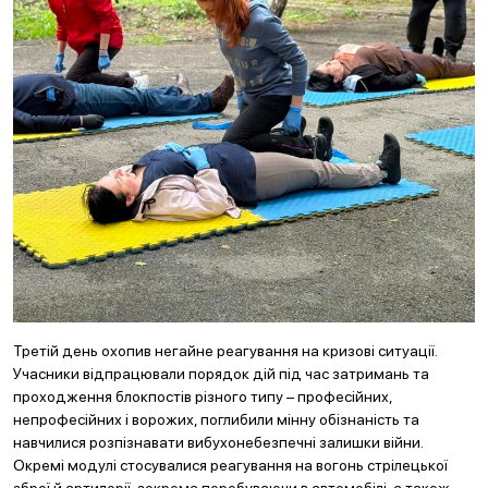
Третій день охопив негайне реагування на кризові ситуації.
Учасники відпрацювали порядок дій під час затримань та
проходження блокпостів різного типу – професійних,
непрофесійних і ворожих, поглибили мінну обізнаність та
навчилися розпізнавати вибухонебезпечні залишки війни.
Окремі модулі стосувалися реагування на вогонь стрілецької