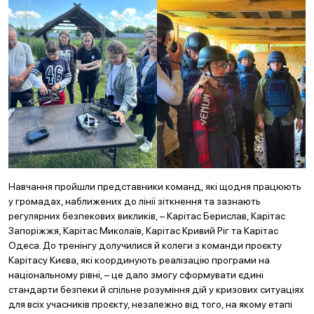
Навчання пройшли представники команд, які щодня працюють
у громадах, наближених до лінії зіткнення та зазнають
регулярних безпекових викликів, – Карітас Берислав, Карітас
Запоріжжя, Карітас Миколаїв, Карітас Кривий Ріг та Карітас
Одеса. До тренінгу долучилися й колеги з команди проєкту
Карітасу Києва, які координують реалізацію програми на
національному рівні, – це дало змогу сформувати єдині
стандарти безпеки й спільне розуміння дій у кризових ситуаціях
для всіх учасників проєкту, незалежно від того, на якому етапі