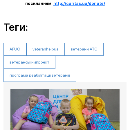
посиланням:
http://caritas.ua/donate/
Теги:
AFUO
veteranhelpua
ветерани АТО
ветеранськийпроект
програма реабілітації ветеранів