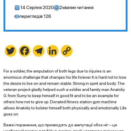
14 Серпня 2020
2
хвилин читання
переглядів
126
Twitter
Facebook
Telegram
LinkedIn
Copy
Link
For a soldier, the amputation of both legs due to injuries is an
enormous challenge that changes his life forever. It is hard not to lose
the desire to live on and remain stable. Strong in spirit and body. The
veteran project gladly helped such a soldier and family man Anatoliy
G. from Sumy to keep himself in good fit and to be an example for
others how not to give up. Donated fitness station gym machine
allows Anatoliy to bolster himself both physically and emotionally. Life
goes on.
Важкі поранення, що призводять до ампутації обох ніг – це