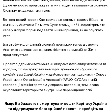
неабиякий виклик для бійця, виклик, який назавжди змінює усе.
Дуже непросто продовжувати життя далі і залишатися сильним.
Сильним як духом, так і тілом.
Ветеранський проект Карітасу радо допоміг такому бійцю та
сім’янину Анатолію Г. з міста Суми в тому, щоб і надалі тримати
себе у добрій формі, подавати іншим приклад, як не опускати
руки.
Багатофункціональний силовий тренажер тепер дозволяє
Анатолію залишатися сильним фізично та емоційно. Життя
продовжується.
Проект підтримки ветеранів
«Програма реабілітації ветеранів та
їх родин, що постраждали внаслідок триваючого збройного
конфлікту на Сході України»
здійснюється за підтримки «Союзу
Українських Організацій в Австралії»(AFUO-СУОА) в тісній
кооперації з Міністерством у справах ветеранів, тимчасово
окупованих територій та внутрішньо переміщених осіб.
Якщо Ви бажаєте пожертвувати кошти Карітасу України
та підтримувати благодійний проект – перейдіть за