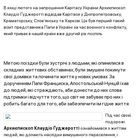
В кінці лютого на запрошення Карітасу України Архиєпископ
Клаудіо Ґуджеротті відвідав Карітаси у Дніпропетровську,
Краматорську, Слов’янську та Харкові. Це був перший такий
візит представника Папи в Україні за час воєнного конфлікту,
який триває в нашій країні вже другий рік поспіль.
Метою поїздки були зустрічі з людьми, які опинилися в
складних життєвих обставинах, були змушені покинути
свої домівки та починати життя у нових умовах. За
дорученням
Папи Франциска
, Апостольський Нунцій їхав
до людей, які страждають, аби донести до них слова
підтримки і відчуття того, що світ не забуває про них і
робить багато для того, аби забезпечити їм гідне життя.
Під час своєї
подорожі
Архиєпископ Клаудіо Ґуджеротті
ознайомився з життям
людей, які долають наслідки вимушеного переселення, і