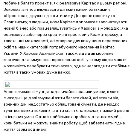
побачив багато проектів, які реалізовує Карітас у цьому регіоні.
Зокрема, він поспілкувався з дітьми і їхніми батьками у
«Просторах, дружніх до дитини» у Дніпропетровську та
Слов’янську; з людьми, яким Карітас допомагає започаткувати
новий бізнес або працевлаштуватись у Харкові; з молоддю, яка
реалізовує себе через креативні простори у Краматорську, а
також інші можливості, які створює для вимушено переселених
осіб та інших категорій потребуючого населення Карітас
України. У Харкові Архиєпископ також відвідав мобільне
містечко для вимушено переселених осіб, у якому люди мають
можливість перебувати тимчасово, однак налагодити стабільне
життя в таких умовах дуже важко.
Апостольського Нунція надзвичайно вразили умови, в яких
сьогодні ще далі змушені жити багато сімей, які втекли від
воєнних дій: недостатньо облаштовані кімнати, де нерідко
туляться кілька поколінь, а діти сплять на кріслах, низький рівень
гігієнічних умов. Одна з найбільших проблем для цих сімей –
коли батьки не можуть знайти роботу, щоб забезпечити гідне
життя своїм родинам.