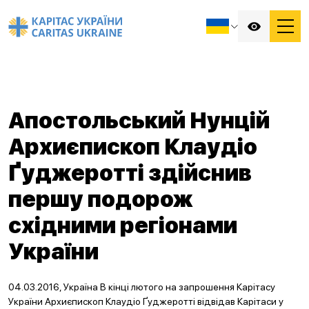
Апостольський Нунцій
Архиєпископ Клаудіо
Ґуджеротті здійснив
першу подорож
східними регіонами
України
04.03.2016, Україна В кінці лютого на запрошення Карітасу
України Архиєпископ Клаудіо Ґуджеротті відвідав Карітаси у