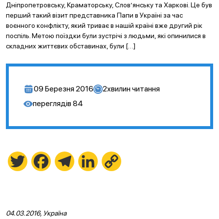
Дніпропетровську, Краматорську, Слов’янську та Харкові. Це був
перший такий візит представника Папи в Україні за час
воєнного конфлікту, який триває в нашій країні вже другий рік
поспіль. Метою поїздки були зустрічі з людьми, які опинилися в
складних життєвих обставинах, були […]
09 Березня 2016
2
хвилин читання
переглядів
84
Twitter
Facebook
Telegram
LinkedIn
Copy
Link
04.03.2016, Україна