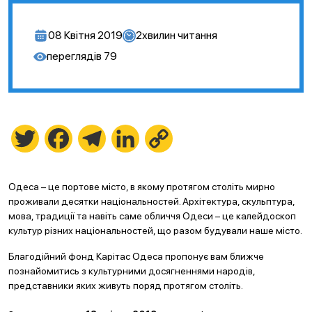
08 Квітня 2019
2
хвилин читання
переглядів
79
Twitter
Facebook
Telegram
LinkedIn
Copy
Link
Одеса – це портове місто, в якому протягом століть мирно
проживали десятки національностей. Архітектура, скульптура,
мова, традиції та навіть саме обличчя Одеси – це калейдоскоп
культур різних національностей, що разом будували наше місто.
Благодійний фонд Карітас Одеса пропонує вам ближче
познайомитись з культурними досягненнями народів,
представники яких живуть поряд протягом століть.