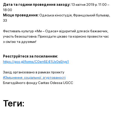
Дата та години проведення заходу:
13 квітня 2019 р. 11:00 –
18:00
Місце проведення:
Одеська кіностудія, Французький бульвар,
33
Фестиваль культур «Ми – Одеса» відкритий для всіх бажаючих,
участь безкоштовна. Приходьте цікаво та корисно провести час
з сім’єю та друзями!
Реєструйтеся за посиланням:
https://goo.gl/forms/C0en6E41Ux0eEtyp1
Захід організовано в рамках проекту
#Зміцнення_соціальної_згуртованості
Благодійного фонду Caritas Odessa UGCC
Теги: