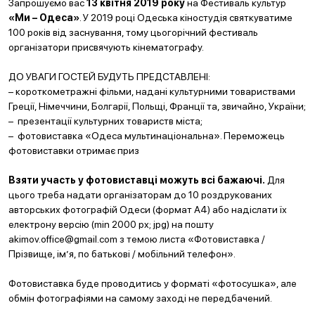
Запрошуємо вас
13 квітня 2019 року
на Фестиваль культур
«Ми – Одеса»
. У 2019 році Одеська кіностудія святкуватиме
100 років від заснування, тому цьогорічний фестиваль
організатори присвячують кінематографу.
ДО УВАГИ ГОСТЕЙ БУДУТЬ ПРЕДСТАВЛЕНІ:
– короткометражні фільми, надані культурними товариствами
Греції, Німеччини, Болгарії, Польщі, Франції та, звичайно, України;
– презентації культурних товариств міста;
– фотовиставка «Одеса мультинаціональна». Переможець
фотовиставки отримає приз
Взяти участь у фотовиставці можуть всі бажаючі.
Для
цього треба надати організаторам до 10 роздрукованих
авторських фотографій Одеси (формат А4) або надіслати їх
електрону версію (min 2000 px; jpg) на пошту
akimov.office@gmail.com з темою листа «Фотовиставка /
Прізвище, ім’я, по батькові / мобільний телефон».
Фотовиставка буде проводитись у форматі «фотосушка», але
обмін фотографіями на самому заході не передбачений.