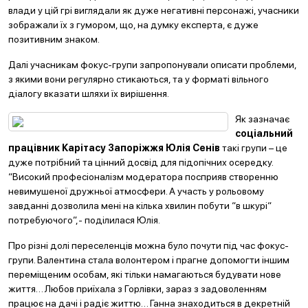
влади у цій грі виглядали як дуже негативні персонажі, учасники
зображали їх з гумором, що, на думку експерта, є дуже
позитивним знаком.
Далі учасникам фокус-групи запропонували описати проблеми,
з якими вони регулярно стикаються, та у форматі вільного
діалогу вказати шляхи їх вирішення.
Як зазначає
соціальний
працівник Карітасу Запоріжжя Юлія Сенів
такі групи – це
дуже потрібний та цінний досвід для підопічних осередку.
“
Високий професіоналізм модератора посприяв створенню
невимушеної дружньої атмосфери. А участь у рольовому
завданні дозволила мені на кілька хвилин побути
“
в шкурі
“
потребуючого”,- поділилася Юлія.
Про різні долі переселенців можна було почути під час фокус-
групи. Валентина стала волонтером і прагне допомогти іншим
переміщеним особам, які тільки намагаються будувати нове
життя… Любов приїхала з Горлівки, зараз з задоволенням
працює на дачі і радіє життю… Ганна знаходиться в декретній