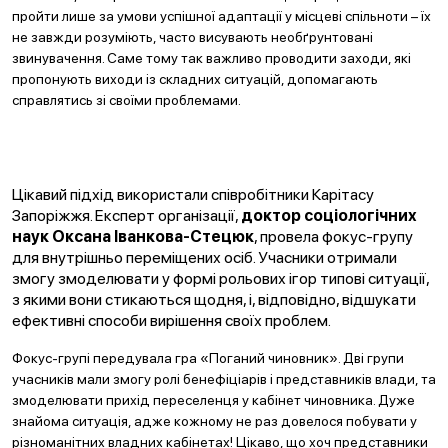
пройти лише за умови успішної адаптації у місцеві спільноти – їх
не завжди розуміють, часто висувають необґрунтовані
звинувачення. Саме тому так важливо проводити заходи, які
пропонують виходи із складних ситуацій, допомагають
справлятись зі своїми проблемами.
Цікавий підхід використали співробітники Карітасу
Запоріжжя. Експерт організації,
доктор соціологічних
наук Оксана Іванкова-Стецюк
, провела фокус-групу
для внутрішньо переміщених осіб. Учасники отримали
змогу змоделювати у формі рольових ігор типові ситуації,
з якими вони стикаються щодня, і, відповідно, відшукати
ефективні способи вирішення своїх проблем.
Фокус-групі передувала гра «Поганий чиновник». Дві групи
учасників мали змогу ролі бенефіціарів і представників влади, та
змоделювати прихід переселенця у кабінет чиновника. Дуже
знайома ситуація, адже кожному не раз довелося побувати у
різноманітних владних кабінетах! Цікаво, що хоч представники