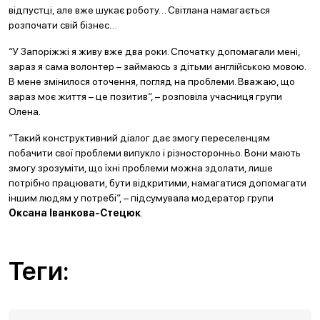
відпустці, але вже шукає роботу… Світлана намагається
розпочати свій бізнес…
“
У Запоріжжі я живу вже два роки. Спочатку допомагали мені,
зараз я сама волонтер – займаюсь з дітьми англійською мовою.
В мене змінилося оточення, погляд на проблеми. Вважаю, що
зараз моє життя – це позитив
“
, – розповіла учасниця групи
Олена.
“
Такий конструктивний діалог дає змогу переселенцям
побачити свої проблеми випукло і різносторонньо. Вони мають
змогу зрозуміти, що їхні проблеми можна здолати, лише
потрібно працювати, бути відкритими, намагатися допомагати
іншим людям у потребі
“
, – підсумувала модератор групи
Оксана Іванкова-Стецюк
.
Теги: