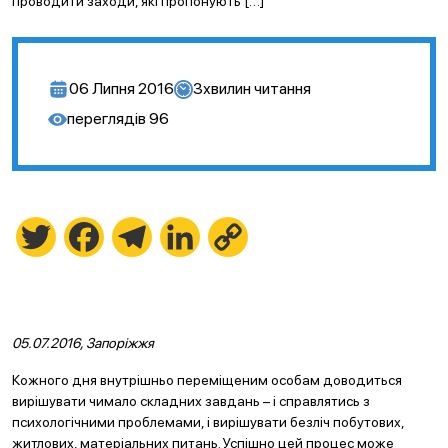
проводити заходи, які пропонують […]
06 Липня 2016
3
хвилин читання
переглядів
96
Twitter
Facebook
Telegram
LinkedIn
Copy
Link
05.07.2016, Запоріжжя
Кожного дня внутрішньо переміщеним особам доводиться
вирішувати чимало складних завдань – і справлятись з
психологічними проблемами, і вирішувати безліч побутових,
житлових, матеріальних питань. Успішно цей процес може