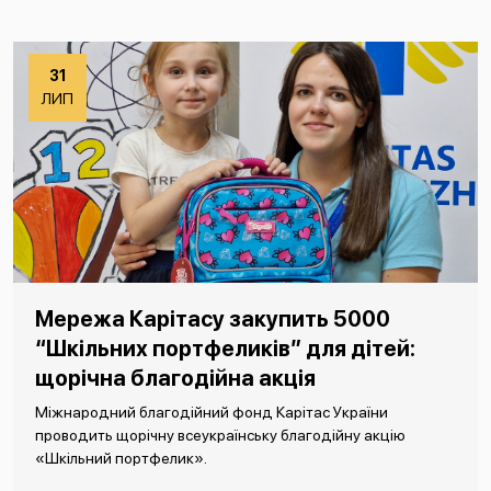
31
ЛИП
Мережа Карітасу закупить 5000
“Шкільних портфеликів” для дітей:
щорічна благодійна акція
Міжнародний благодійний фонд Карітас України
проводить щорічну всеукраїнську благодійну акцію
«Шкільний портфелик».