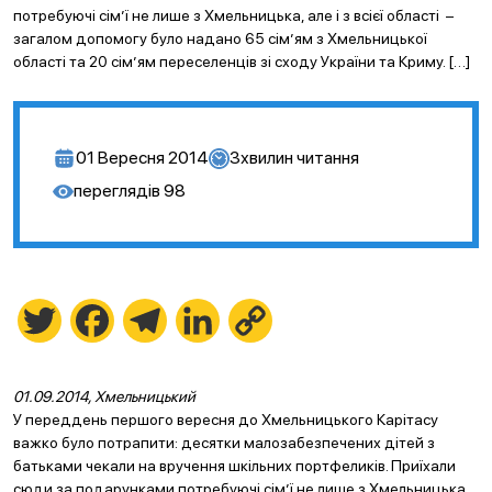
потребуючі сім’ї не лише з Хмельницька, але і з всієї області –
загалом допомогу було надано 65 сім’ям з Хмельницької
області та 20 сім’ям переселенців зі сходу України та Криму. […]
01 Вересня 2014
3
хвилин читання
переглядів
98
Twitter
Facebook
Telegram
LinkedIn
Copy
Link
01
.09.2014, Хмельницький
У переддень першого вересня до Хмельницького Карітасу
важко було потрапити: десятки малозабезпечених дітей з
батьками чекали на вручення шкільних портфеликів. Приїхали
сюди за подарунками потребуючі сім’ї не лише з Хмельницька,