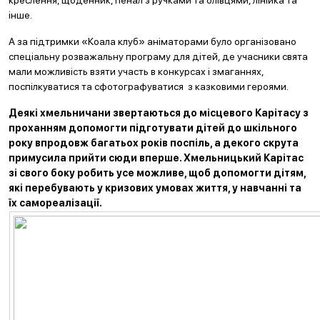
креслення, щоденник, пенал з ручками та олівцями, лінійка та
інше.
А за підтримки «Коала клуб» аніматорами було організовано
спеціальну розважальну програму для дітей, де учасники свята
мали можливість взяти участь в конкурсах і змаганнях,
поспілкуватися та сфотографуватися з казковими героями.
Деякі хмельничани звертаються до місцевого Карітасу з
проханням допомогти підготувати дітей до шкільного
року впродовж багатьох років поспіль, а декого скрута
примусила прийти сюди вперше. Хмельницький Карітас
зі свого боку робить усе можливе, щоб допомогти дітям,
які перебувають у кризових умовах життя, у навчанні та
їх самореалізації.