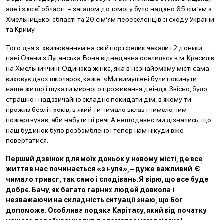
але і з всієї області – загалом допомогу було надано 65 сім’ям з
Хмельницької області та 20 сім’ям переселенців зі сходу України
та Криму.
Того дня з хвилюванням на свій портфелик чекали і 2 доньки
пані Олени з Луганська. Вона віднедавна оселилася в м. Красилів
на Хмельниччині. Одинока жінка, яка в незнайомому місті сама
виховує двох школярок, каже: «Ми вимушені були покинути
наше житло і шукати мирного проживання деінде. Звісно, було
страшно і надзвичайно складно покидати дім, в якому ти
прожив безліч років, в який ти чимало вклав і чимало чим
пожертвував, аби набути ці речі. А нещодавно ми дізнались, що
наш будинок було розбомблено і тепер нам нікуди вже
повертатися.
Перший дзвінок для моїх доньок у новому місті, де все
життя в нас починається «з нуля», – дуже важливий. Є
чимало тривог, так само і сподівань. Я вірю, що все буде
добре. Бачу, як багато гарних людей довкола і
незважаючи на складність ситуації знаю, що Бог
допоможе. Особлива подяка Карітасу, який від початку