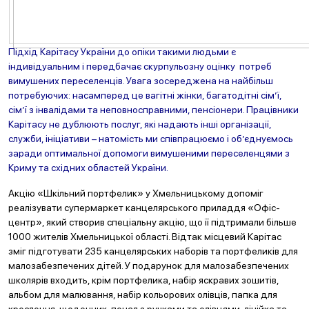
Підхід Карітасу України до опіки такими людьми є
індивідуальним і передбачає скурпульозну оцінку потреб
вимушених переселенців. Увага зосереджена на найбільш
потребуючих: насамперед це вагітні жінки, багатодітні сім’ї,
сім’ї з інвалідами та неповносправними, пенсіонери. Працівники
Карітасу не дублюють послуг, які надають інші організації,
служби, ініціативи – натомість ми співпрацюємо і об’єднуємось
заради оптимальної допомоги вимушеними переселенцями з
Криму та східних областей України.
Акцію «Шкільний портфелик» у Хмельницькому допоміг
реалізувати супермаркет канцелярського приладдя «Офіс-
центр», який створив спеціальну акцію, що її підтримали більше
1000 жителів Хмельницької області. Відтак місцевий Карітас
зміг підготувати 235 канцелярських наборів та портфеликів для
малозабезпечених дітей. У подарунок для малозабезпечених
школярів входить, крім портфелика, набір яскравих зошитів,
альбом для малювання, набір кольорових олівців, папка для