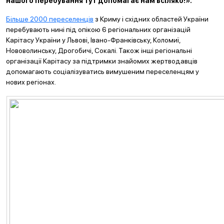
нашого перебування тут допомагає нам всіляко!».
Більше 2000 переселенців
з Криму і східних областей України
перебувають нині під опікою 6 регіональних організацій
Карітасу України у Львові, Івано-Франківську, Коломиї,
Нововолинську, Дрогобичі, Сокалі. Також інші регіональні
організації Карітасу за підтримки знайомих жертводавців
допомагають соціалізуватись вимушеним переселенцям у
нових регіонах.