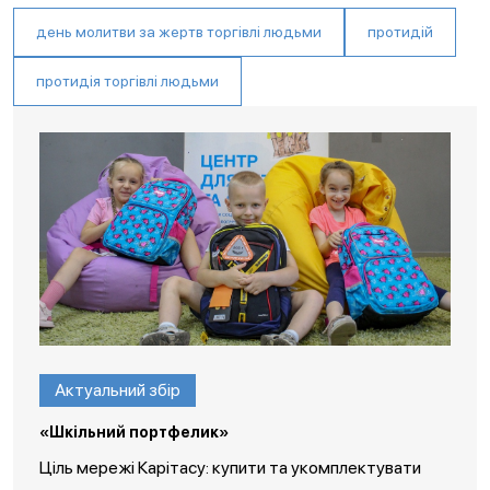
день молитви за жертв торгівлі людьми
протидій
протидія торгівлі людьми
Актуальний збір
«Шкільний портфелик»
Ціль мережі Карітасу: купити та укомплектувати