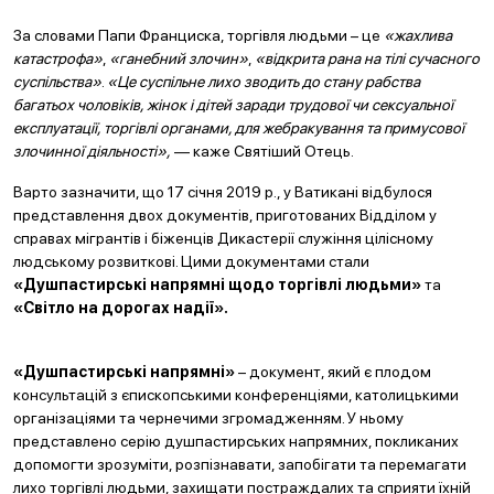
За словами Папи Франциска, торгівля людьми – це
«жахлива
катастрофа»
,
«ганебний злочин»
,
«відкрита рана на тілі сучасного
суспільства»
.
«Це суспільне лихо зводить до стану рабства
багатьох чоловіків, жінок і дітей заради трудової чи сексуальної
експлуатації, торгівлі органами, для жебракування та примусової
злочинної діяльності»,
— каже Святіший Отець.
Варто зазначити, що 17 січня 2019 р., у Ватикані відбулося
представлення двох документів, приготованих Відділом у
справах мігрантів і біженців Дикастерії служіння цілісному
людському розвиткові. Цими документами стали
«Душпастирські напрямні щодо торгівлі людьми»
та
«Світло на дорогах надії».
«Душпастирські напрямні»
– документ, який є плодом
консультацій з єпископськими конференціями, католицькими
організаціями та чернечими згромадженням. У ньому
представлено серію душпастирських напрямних, покликаних
допомогти зрозуміти, розпізнавати, запобігати та перемагати
лихо торгівлі людьми, захищати постраждалих та сприяти їхній