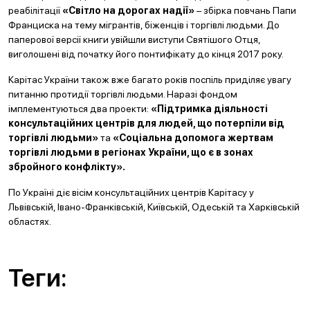
реабілітації
«Світло на дорогах надії»
– збірка повчань Папи
Франциска на тему мігрантів, біженців і торгівлі людьми. До
паперової версії книги увійшли виступи Святішого Отця,
виголошені від початку його понтифікату до кінця 2017 року.
Карітас України також вже багато років поспіль приділяє увагу
питанню протидії торгівлі людьми. Наразі фондом
імплементуються два проекти:
«Підтримка діяльності
консультаційних центрів для людей, що потерпіли від
торгівлі людьми»
та
«Соціальна допомога жертвам
торгівлі людьми в регіонах України, що є в зонах
збройного конфлікту».
По Україні діє вісім консультаційних центрів Карітасу у
Львівській, Івано-Франківській, Київській, Одеській та Харківській
областях.
Теги: