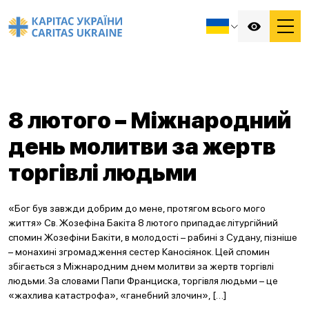
8 лютого – Міжнародний
день молитви за жертв
торгівлі людьми
«Бог був завжди добрим до мене, протягом всього мого
життя» Св. Жозефіна Бакіта 8 лютого припадає літургійний
спомин Жозефіни Бакіти, в молодості – рабині з Судану, пізніше
– монахині згромадження сестер Каносіянок. Цей спомин
збігається з Міжнародним днем молитви за жертв торгівлі
людьми. За словами Папи Франциска, торгівля людьми – це
«жахлива катастрофа», «ганебний злочин», […]