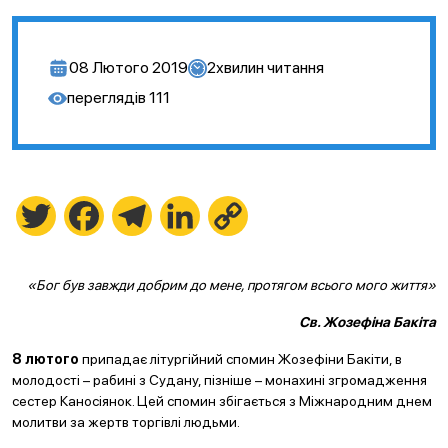
08 Лютого 2019
2
хвилин читання
переглядів
111
Twitter
Facebook
Telegram
LinkedIn
Copy
Link
«Бог був завжди добрим до мене, протягом всього мого життя»
Св. Жозефіна Бакіта
8 лютого
припадає літургійний спомин Жозефіни Бакіти, в
молодості – рабині з Судану, пізніше – монахині згромадження
сестер Каносіянок. Цей спомин збігається з Міжнародним днем
молитви за жертв торгівлі людьми.