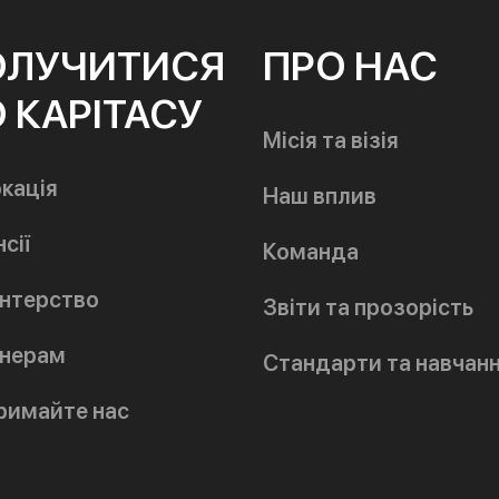
ОЛУЧИТИСЯ
ПРО НАС
 КАРІТАСУ
Місія та візія
кація
Наш вплив
сії
Команда
нтерство
Звіти та прозорість
нерам
Стандарти та навчан
римайте нас