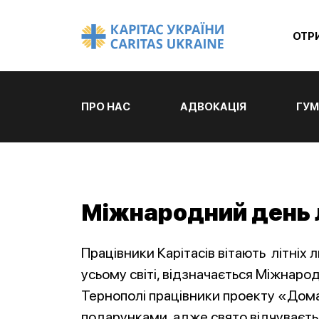
ОТР
ПРО НАС
АДВОКАЦІЯ
ГУМ
Міжнародний день 
Працівники Карітасів вітають літніх л
усьому світі, відзначається Міжнаро
Тернополі працівники проекту «Дома
подарунками, адже свято відчуваєтьс