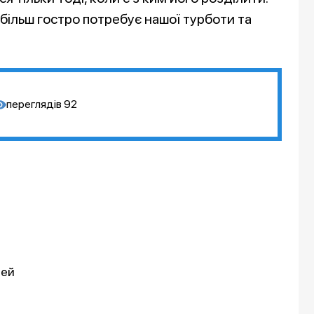
йбільш гостро потребує нашої турботи та
переглядів
92
дей