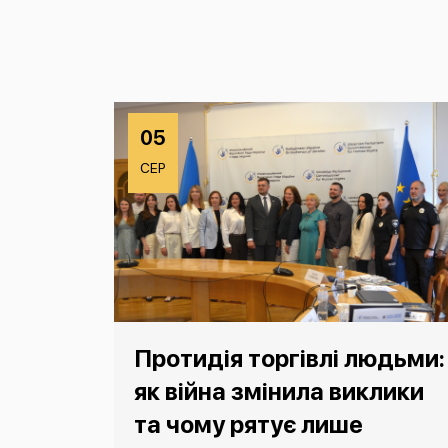
05
СЕР
Протидія торгівлі людьми:
як війна змінила виклики
та чому рятує лише