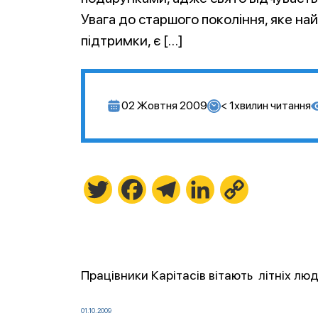
Увага до старшого покоління, яке на
підтримки, є […]
02 Жовтня 2009
< 1
хвилин читання
Twitter
Facebook
Telegram
LinkedIn
Copy
Link
Працівники Карітасів вітають літніх лю
01.10.2009