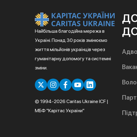
Д
ДО
Найбільша благодійна мережа в
Україні. Понад 30 років змінюємо
життя мільйонів українців через
Адво
гуманітарну допомогу та системні
Вакан
зміни.
Воло
Парт
© 1994-2026 Caritas Ukraine ICF |
МБФ "Карітас України"
Підт