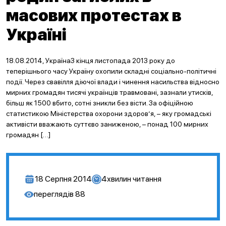
масових протестах в
Україні
18.08.2014, УкраїнаЗ кінця листопада 2013 року до
теперішнього часу Україну охопили складні соціально-політичні
події. Через свавілля діючої влади і чинення насильства відносно
мирних громадян тисячі українців травмовані, зазнали утисків,
більш як 1500 вбито, сотні зникли без вісти. За офіційною
статистикою Міністерства охорони здоров’я, – яку громадські
активісти вважають суттєво заниженою, – понад 100 мирних
громадян […]
18 Серпня 2014
4
хвилин читання
переглядів
88