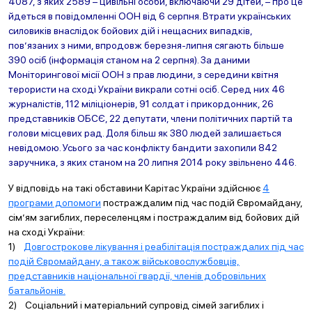
4087, з яких 2589 – цивільні особи, включаючи 29 дітей, – про це
йдеться в повідомленні ООН від 6 серпня. Втрати українських
силовиків внаслідок бойових дій і нещасних випадків,
пов’язаних з ними, впродовж березня-липня сягають більше
390 осіб (інформація станом на 2 серпня). За даними
Моніторингової місії ООН з прав людини, з середини квітня
терористи на сході України викрали сотні осіб. Серед них 46
журналістів, 112 міліціонерів, 91 солдат і прикордонник, 26
представників ОБСЄ, 22 депутати, члени політичних партій та
голови місцевих рад. Доля більш як 380 людей залишається
невідомою. Усього за час конфлікту бандити захопили 842
заручника, з яких станом на 20 липня 2014 року звільнено 446.
У відповідь на такі обставини Карітас України здійснює
4
програми допомоги
постраждалим під час подій Євромайдану,
сім’ям загиблих, переселенцям і постраждалим від бойових дій
на сході України:
1)
Довгострокове лікування і реабілітація постраждалих під час
подій Євромайдану, а також військовослужбовців,
представників національної гвардії, членів добровільних
батальйонів.
2) Соціальний і матеріальний супровід сімей загиблих і