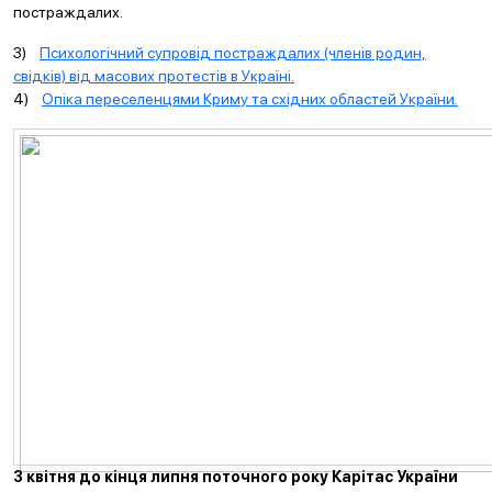
постраждалих.
3)
Психологічний супровід постраждалих (членів родин,
свідків) від масових протестів в Україні.
4)
Опіка переселенцями Криму та східних областей України.
З квітня до кінця липня поточного року Карітас України