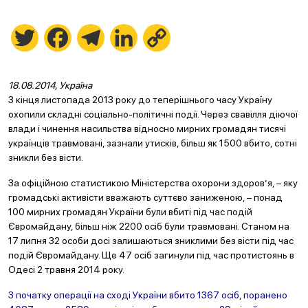
Twitter
Facebook
Telegram
LinkedIn
Copy
Link
18.08.2014, Україна
З кінця листопада 2013 року до теперішнього часу Україну
охопили складні соціально-політичні події. Через свавілля діючої
влади і чинення насильства відносно мирних громадян тисячі
українців травмовані, зазнали утисків, більш як 1500 вбито, сотні
зникли без вісти.
За офіційною статистикою Міністерства охорони здоров’я, – яку
громадські активісти вважають суттєво заниженою, – понад
100 мирних громадян України були вбиті під час подій
Євромайдану, більш ніж 2200 осіб були травмовані. Станом на
17 липня 32 особи досі залишаються зниклими без вісти під час
подій Євромайдану. Ще 47 осіб загинули під час протистоянь в
Одесі 2 травня 2014 року.
З початку операції на сході України вбито 1367 осіб, поранено