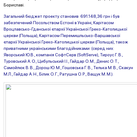
Бориславі.
Загальний бюджет проекту становив 691.148,36 грн і був
забезпечений Посольством Естонії в Україні, Карітасом
Вроцлавсько-Гданської єпархії Української Греко-Католицької
церкви (Польща), Карітасом Перемишльсько-Варшавської
єпархії Української Греко-Католицької церкви (Польща), також
приватними українськими благодійниками (серед них:
Яворський Ю.В., компанія СофтСерв (SoftServe), Тироус Г. В.,
Туровський А. О., Цибульський І.І.,
Гайдар О. М., Денис О. Т.,
Самойлюк В. В., Дорош Ю. М., Гошовська Г. В., Телька М. В., Скакун
М.Л., Гайдар А. Н., Білик О. Г., Ратушна О. Р., Ващук М. М.).