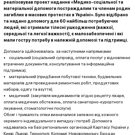
реалізовував проект надання «Медико-соціальної та
матеріальної допомоги постраждалим та членам родин
загиблих в масових протестах в Україні». Було відібрано
та надано допомогу для 60 найбільш потребуючих
людей, які отримали тілесні ушкодження (важко
ї,
середньої та легкої важкості), є малозабезпечені і які
мали гостру потребу в належній допомозі та підтримці.
Допомога здійснювалась за наступними напрямками:
• соціальний (соціальний супровід, оплата послуг у відновленні
втрачених документів, консультування та інформаційна
підтримка);
• матеріальний (придбання побутової техніки, будівельних
матеріалів для проведення ремонтних робіт, продуктових
наборів, одягу та взуття);
• медичний (закупівля медикаментів згідно рецепту лікаря,
оплата медичних обстежень, оплата санаторно-курортного
лікування, стоматологічні послуги).
Обсяг і тривалість опіки визначалися залежно від кожного
окремого індивідуального випадку і потреб. Допомога
надавалась на базі регіональних організацій Карітасу України у
Києві, Львові, Тернополі, Коломиї, Нововолинську, Бродах,