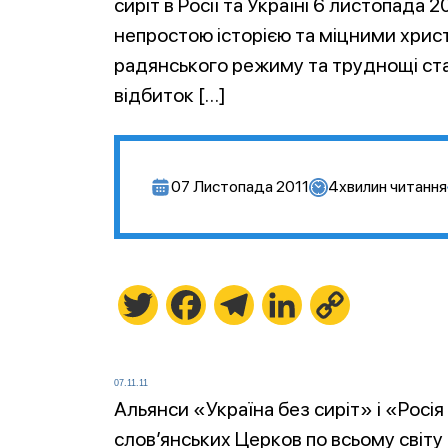
сиріт в Росії та Україні 6 листопада 
непростою історією та міцними хрис
радянського режиму та труднощі ст
відбиток […]
07 Листопада 2011
4
хвилин читання
Twitter
Facebook
Telegram
LinkedIn
Copy
Link
07.11.11
Альянси «Україна без сиріт» і «Рос
слов’янських Церков по всьому світу