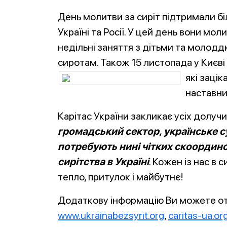
День молитви за сиріт підтримали бі
Україні та Росії. У цей день вони мо
недільні заняття з дітьми та молоддю
сиротам. Також 15 листопада у Києв
які заці
наставни
Карітас України закликає усіх долуч
громадський сектор, українське с
потребують нині чітких скоордин
сирітства в Україні
. Кожен із нас в 
тепло, притулок і майбутнє!
Додаткову інформацію Ви можете о
www.ukrainabezsyrit.org
,
caritas-ua.or