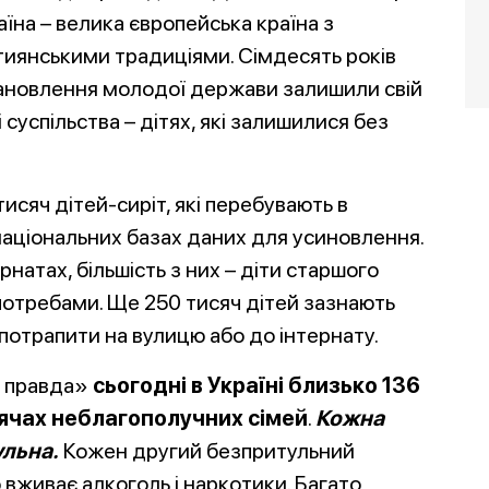
раїна – велика європейська країна з
тиянськими традиціями. Сімдесять років
ановлення молодої держави залишили свій
суспільства – дітях, які залишилися без
 тисяч дітей-сиріт, які перебувають в
національних базах даних для усиновлення.
ернатах, більшість з них – діти старшого
 потребами. Ще 250 тисяч дітей зазнають
 потрапити на вулицю або до інтернату.
а правда»
сьогодні в Україні близько 136
сячах неблагополучних сімей
.
Кожна
ульна.
Кожен другий безпритульний
 вживає алкоголь і н
аркотики. Багато