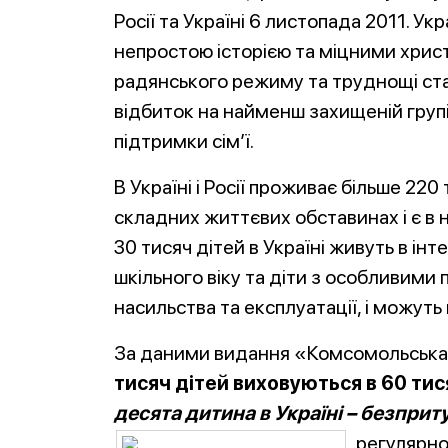
Росії та Україні 6 листопада 2011. Ук
непростою історією та міцними хрис
радянського режиму та труднощі ст
відбиток на найменш захищеній групі 
підтримки сім’ї.
В Україні і Росії проживає більше 220
складних життєвих обставинах і є в 
30 тисяч дітей в Україні живуть в інт
шкільного віку та діти з особливими
насильства та експлуатації, і можуть
За даними видання «Комсомольськ
тисяч дітей виховуються в 60 ти
десята дитина в Україні – безприт
регулярно