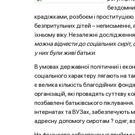
бездомних
крадіжками, розбоєм і проституцією
безпритульних дітей – неписьменні, а
їхньому віку. Незалежні дослідження
можна віднести до соціальних сиріт,
у них були живі батьки
.
В умовах державної політичниї і еко
соціального характеру лягають на так
є велика кількість благодійних фонді
організацій, які провадять суттєву к
позбавлені батьківського піклування
інтернатах та ВУЗах, забезпечують м
адресну допомогу сиротам ? одяг, вз
На фінансове забезпечення прийомних