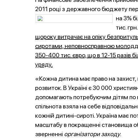
2011 році з державного бюджету пе
на 3% б
тис. грн
щороку витрачає на опіку безпритул
сиротами, неповносправною молоддю
350-400 тис. євро, що в 12-15 разів б
уряду.
«Кожна дитина має право на захист, в
розвиток. В Україні є 30 000 християн
допомагають потребуючим дітям по в
спільнота взяла на себе відповідаль
кожній дитині-сироті. Україна має п
масштабу в покращенні становища об
зверненні
організатори заходу
.