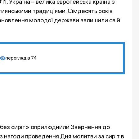
2011. Україна – велика європейська країна з
тиянськими традиціями. Сімдесять років
ановлення молодої держави залишили свій
переглядів
74
ія без сиріт» оприлюднили Звернення до
 з нагоди проведення Дня молитви за сиріт в