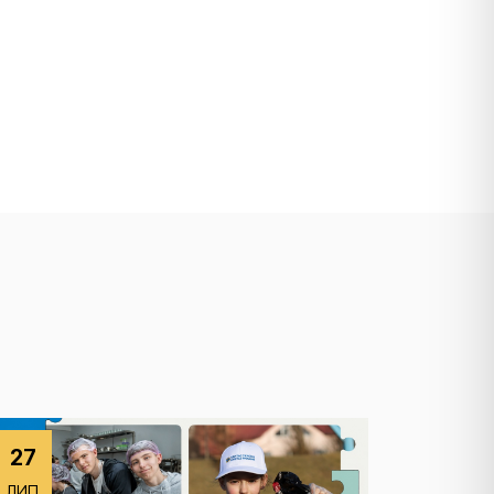
27
ЛИП