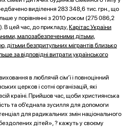
редбачено виділення
283 348,6 тис. грн., що
ільше у порівнянні з 2010 роком (275 086,2
.). В цей час, до прикладу,
Карітас України
ьними, малозабезпеченими дітьми,
, дітьми безпритульних мігрантів близько
ільше за відповідні витрати українського
иховання в люблячій сім’ї і повноцінний
ських церков і сотні організацій, які
сій країні. Прийшов час, щоби християнська
ність та об’єднала зусилля для допомоги
отенціал для радикальних змін національного
ездолених дітей», ? кажуть у своєму