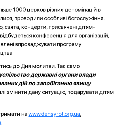
льше 1000 церков різних деномінацій в
лилися, проводили особливі богослужіння,
, свята, концерти, присвячені дітям-
і відбудеться конференція для
організацій,
кавлені впроваджувати програму
цтва.
итись до Дня молитви. Так само
успільство державні органи влади
ованих дій по запобіганню явищу
силі змінити дану ситуацію, подарувати дітям
тримати на
www.densyrot.org.ua
,
g
.