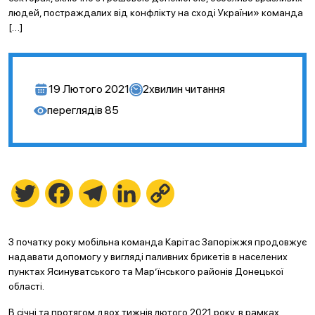
людей, постраждалих від конфлікту на сході України» команда
[…]
19 Лютого 2021
2
хвилин читання
переглядів
85
Twitter
Facebook
Telegram
LinkedIn
Copy
Link
З початку року мобільна команда Карітас Запоріжжя продовжує
надавати допомогу у вигляді паливних брикетів в населених
пунктах Ясинуватського та Мар’їнського районів Донецької
області.
В січні та протягом двох тижнів лютого 2021 року, в рамках