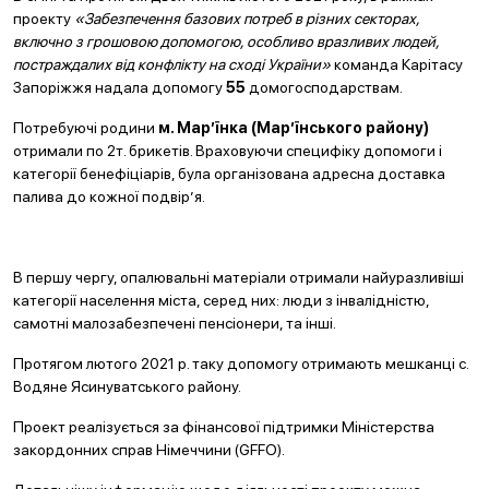
проекту
«Забезпечення базових потреб в різних секторах,
включно з грошовою допомогою, особливо вразливих людей,
постраждалих від конфлікту на сході України»
команда Карітасу
Запоріжжя надала допомогу
55
домогосподарствам.
Потребуючі родини
м. Мар’їнка (Мар’їнського району)
отримали по 2т. брикетів. Враховуючи специфіку допомоги і
категорії бенефіціарів, була організована адресна доставка
палива до кожної подвір’я.
В першу чергу, опалювальні матеріали отримали найуразливіші
категорії населення міста, серед них: люди з інвалідністю,
самотні малозабезпечені пенсіонери, та інші.
Протягом лютого 2021 р. таку допомогу отримають мешканці с.
Водяне Ясинуватського району.
Проект реалізується за фінансової підтримки Міністерства
закордонних справ Німеччини (GFFO).