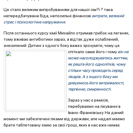
Це стало великим випробуванням для нашої сім?ї ? така
непередбачувана біда, непосильні фінансові
витрати, великий
стрес і психологічне напруження.
Після останнього курсу хімії Михайло отримав грибок на легенях,
тому вживає антибіотики зараз, а відтак дуже ослаблений,
знесилений. Дитині з одного боку важко зрозуміти, чому це
спіткало саме його і чому
він не
може насолоджуватись життям,
як решта його однолітків, чому
стільки часу проводить серед
лікарів. А з іншого боку ми
дивуємось його витривалості,
терпінню, смиренності.
Зараз у нас є ремісія,
перебуваємо на лікуванні в
Івано-Франківську. На даний
момент ми забезпечені ліками від держави, але надалі маємо
брати таблетовану хімію за свої гроші, яких в нас вже немає.