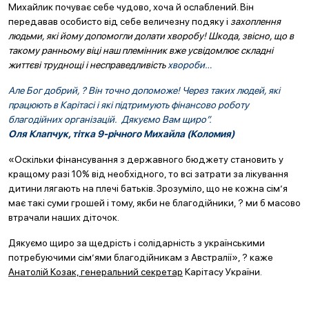
Михайлик почуває себе чудово, хоча й ослаблений. Він
передавав особисто від себе величезну подяку і
захоплення
людьми, які йому допомогли долати хворобу! Шкода, звісно, що в
такому ранньому віці наш племінник вже усвідомлює складні
життєві труднощі і
несправедливість
хвороби…
Але Бог добрий, ? Він точно допоможе! Через таких людей, які
працюють в Карітасі і які підтримують фінансово роботу
благодійних організацій. Дякуємо Вам щиро”.
Оля Клапчук, тітка 9-річного Михайла (Коломия)
«Оскільки фінансування з державного бюджету становить у
кращому разі 10% від необхідного, то всі затрати за лікування
дитини лягають на плечі батьків. Зрозуміло, що не кожна сім’я
має такі суми грошей і тому, якби не благодійники, ? ми б масово
втрачали наших діточок.
Дякуємо щиро за щедрість і солідарність з українськими
потребуючими сім’ями благодійникам з Австралії», ? каже
Анатолій Козак, генеральний секретар
Карітасу України.