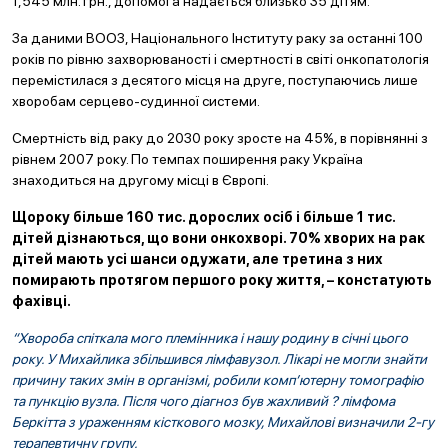
1,545 млн. грн., допомога надається близько 35 дітям.
За даними ВООЗ, Національного Інституту раку за останні 100
років по рівню захворюваності і смертності в світі онкопатологія
перемістилася з десятого місця на друге, поступаючись лише
хворобам серцево-судинної системи.
Смертність від раку до 2030 року зросте на 45%, в порівнянні з
рівнем 2007 року. По темпах поширення раку Україна
знаходиться на другому місці в Європі.
Щороку більше 160 тис. дорослих осіб і більше 1 тис.
дітей дізнаються, що вони онкохворі. 70% хворих на рак
дітей мають усі шанси одужати, але третина з них
помирають протягом першого року життя, – констатують
фахівці.
“Хвороба спіткала мого племінника і нашу родину в січні цього
року. У Михайлика збільшився лімфавузол. Лікарі не могли знайти
причину таких змін в організмі, робили комп’ютерну томографію
та пункцію вузла. Після чого діагноз був жахливий ? лімфома
Беркітта з ураженням кісткового мозку, Михайлові визначили 2-гу
терапевтичну групу.