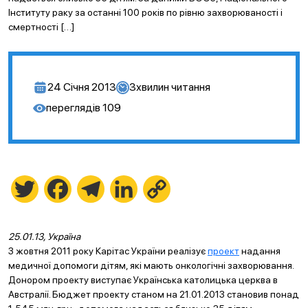
Інституту раку за останні 100 років по рівню захворюваності і
смертності […]
24 Січня 2013
3
хвилин читання
переглядів
109
Twitter
Facebook
Telegram
LinkedIn
Copy
Link
25.01.13, Україна
З жовтня 2011 року Карітас України реалізує
проект
надання
медичної допомоги дітям, які мають онкологічні захворювання.
Донором проекту виступає Українська католицька церква в
Австралії. Бюджет проекту станом на 21.01.2013 становив понад