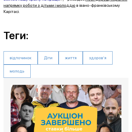
напрямку роботи з дітьми і молоддю
в івано-франківському
Карітасі.
Теги:
відпочинок
Діти
життя
здоров’я
молодь