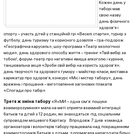
Кожен день у
таборі мав
свою назву:
день фізичного
здоров’я і
спорту – участь дітей у станційній грі «Веселі старти», турнір з
футболу; день туризму та корисного дозвілля – гра-подорож
«Географічна карусель», шоу-програма «Театр екологічної
моди»; день здорового способу життя – тренінг «Твій вибір за
тобою!, форум-театр про негативні явища алкоголю і куріння,
танцювальна акція «Зроби свій вибір на користь здоров’я»;
день творчості та здорового гумору – майстер-класи, виставка
карикатур про здоров’я, конкурс «Міс і містер табору», день
вражень і прощання – виготовлення загонових плакатів
«Спогади про табір».
Третя ж зміна табору
«Я+МИ – одна сім’я: пошуки
взаєморозуміння» мала на меті сприяти взаємній інтеграції
батьків та дітей з 12 родин, які знаходяться під соціальним
супроводом місцевого Карітасу. Впродовж 7 днів команда
організаторів і волонтерів табору працювала над покращенням
взаємостосунків батьків з дітьми, допомагала налагодити більш