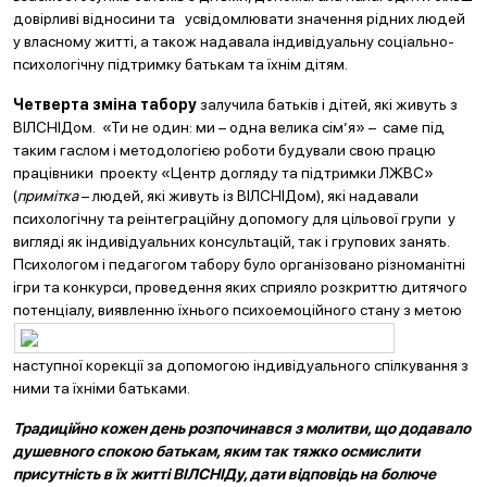
довірливі відносини та усвідомлювати значення рідних людей
у власному житті, а також надавала індивідуальну соціально-
психологічну підтримку батькам та їхнім дітям.
Четверта зміна табору
залучила батьків і дітей, які живуть з
ВІЛСНІДом. «Ти не один: ми – одна велика сім’я» – саме під
таким гаслом і методологією роботи будували свою працю
працівники проекту «Центр догляду та підтримки ЛЖВС»
(
примітка
– людей, які живуть із ВІЛСНІДом), які надавали
психологічну та реінтеграційну допомогу для цільової групи у
вигляді як індивідуальних консультацій, так і групових занять.
Психологом і педагогом табору було організовано різноманітні
ігри та конкурси, проведення яких сприяло розкриттю дитячого
потенціалу, виявленню
їхнього психоемоційного стану з метою
наступної корекції за допомогою індивідуального спілкування з
ними та їхніми батьками.
Традиційно кожен день розпочинався з молитви, що додавало
душевного спокою батькам, яким так тяжко осмислити
присутність в їх житті ВІЛСНІДу, дати відповідь на болюче