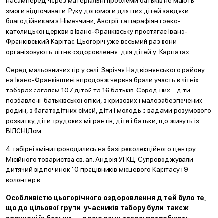
насамперед через матеріальні проблеми батьків не мають
змоги відпочивати. Руку допомоги для цих дітей завдяки
благодійникам з Німеччини, Австрії та парафіян греко-
католицької церкви в Івано-Франківську простягає Івано-
Франківський Карітас. Цьогоріч уже восьмий раз вони
організовують літнє оздоровлення для дітей у Карпатах.
Серед мальовничих гір у селі Заріччя Надвірнянського району
на Івано-Франківщині впродовж червня брали участь в літніх
таборах загалом 107 дітей та 16 батьків. Серед них – діти
позбавлені батьківської опіки, з кризових і малозабезпечених
родин, з багатодітних сімей, діти і молодь з вадами розумового
розвитку, діти трудових мігрантів, діти і батьки, що живуть із
ВІЛСНІДом.
4 табірні зміни проводились на базі реколекційного центру
Місійного товариства св. ап. Андрія УГКЦ. Супроводжували
дитячий відпочинок 10 працівників місцевого Карітасу і 9
волонтерів.
Особливістю цьогорічного оздоровлення дітей було те,
що до цільової групи учасників табору були також