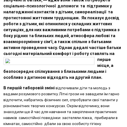
залучені їх батьки, — адже вони також потребують
соціально-психологічної допомоги та підтримки у
налагодженні контактів з дітьми, самореалізації та
протистоянні життєвим труднощам. Як показує досвід
роботи з дітьми, які опинилися у складних життєвих
ситуаціях, для них важливими потребами є підтримка з
боку рідних та близьких людей, атмосфера любові та
взаєморозуміння у сім’ї, а також спільне з батьками
активне проведення часу. Однак дедалі частіше батьки
сьогодні матеріальний комфорт і роботу ставлять на
перше
місце, а
безпосереднє спілкування з близькими людьми і
особливо з дитиною відходять на другий план.
В першій таборовій зміні
відпочивали діти та молодь з
вадами розумового розвитку. Літні грози не завадили їм гарно
відпочити, набратись фізичних сил, спробувати свої таланти у
різноманітних творчих конкурсах. Окрім відпочинку, вони
знаходили ще й час для навчання та закріплення практичних
навиків самостійної поведінки: застеляли ліжка, прибирали в
кімнатах, самостійно дбали за свою особисту гігієну.