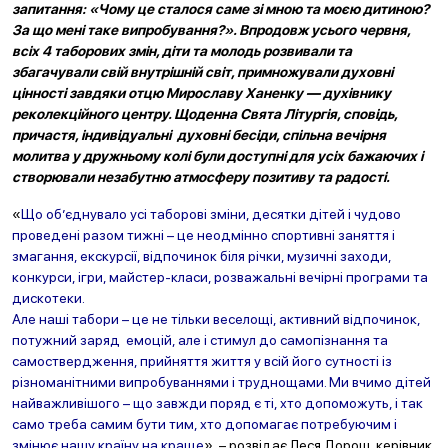
запитання: «Чому це сталося саме зі мною та моєю дитиною?
За що мені таке випробування?». Впродовж усього червня,
всіх 4 таборових змін, діти та молодь розвивали та
збагачували свій внутрішній світ, примножували
духовні
цінності завдяки отцю Мирославу Ханенку — духівнику
реколекційного центру. Щоденна Свята Літургія, сповідь,
причастя, індивідуальні духовні бесіди, спільна вечірня
молитва у дружньому колі були доступні для усіх бажаючих і
створювали незабутню атмосферу позитиву та радості.
«
Що об’єднувало усі таборові зміни, десятки дітей і чудово
проведені разом тижні – це неодмінно спортивні заняття і
змагання, екскурсії, відпочинок біля річки, музичні заходи,
конкурси, ігри, майстер-класи, розважальні вечірні програми та
дискотеки.
Але наші табори – це не тільки веселощі, активний відпочинок,
потужний заряд емоцій, але і стимул до самопізнання та
самоствердження, прийняття життя у всій його сутності із
різноманітними випробуваннями і труднощами. Ми вчимо дітей
найважливішого – що завжди поряд є ті, хто допоможуть, і так
само треба самим бути тим, хто допомагає потребуючим і
змінює нашу країну на краще
», – розвідає
Леся Дорош, керівник