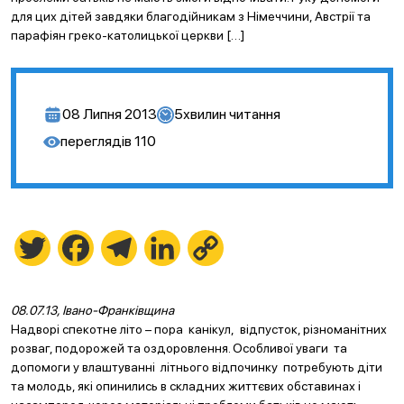
для цих дітей завдяки благодійникам з Німеччини, Австрії та
парафіян греко-католицької церкви […]
08 Липня 2013
5
хвилин читання
переглядів
110
Twitter
Facebook
Telegram
LinkedIn
Copy
Link
08.07.13, Івано-Франківщина
Надворі спекотне літо – пора канікул, відпусток, різноманітних
розваг, подорожей та оздоровлення. Особливої уваги та
допомоги у влаштуванні літнього відпочинку потребують діти
та молодь, які опинились в складних життєвих обставинах і