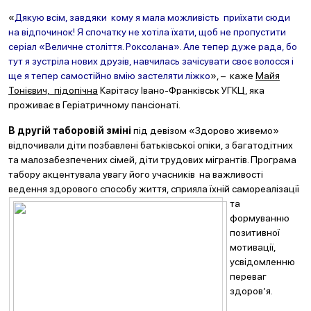
«
Дякую всім, завдяки кому я мала можливість приїхати сюди
на відпочинок! Я спочатку не хотіла їхати, щоб не пропустити
серіал «Величне століття. Роксолана». Але тепер дуже рада, бо
тут я зустріла нових друзів, навчилась зачісувати своє волосся і
ще я тепер самостійно вмію застеляти ліжко
», – каже
Майя
Тонієвич, підопічна
Карітасу Івано-Франківськ УГКЦ, яка
проживає в Геріатричному пансіонаті.
В другій таборовій зміні
під девізом «Здорово живемо»
відпочивали діти позбавлені батьківської опіки, з багатодітних
та малозабезпечених сімей, діти трудових мігрантів. Програма
табору акцентувала увагу його учасників на важливості
ведення здорового
способу життя, сприяла їхній самореалізації
та
формуванню
позитивної
мотивації,
усвідомленню
переваг
здоров’я.