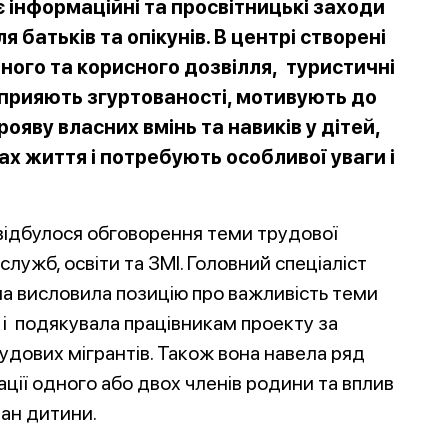
 інформаційні та просвітницькі заходи
я батьків та опікунів. В центрі створені
ного та корисного дозвілля, туристичні
сприяють згуртованості, мотивують до
ояву власних вмінь та навиків у діт
ей,
х життя і потребують особливої уваги і
 відбулося обговорення теми трудової
лужб, освіти та ЗМІ. Головний спеціаліст
на висловила позицію про важливість теми
 і подякувала працівникам проекту за
рудових мігрантів. Також вона навела ряд
ації одного або двох членів родини та вплив
стан дитини.