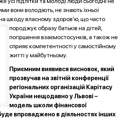
же усі підлітки та молоді люди сьогодні не
ми вони володіють, не знають їхньої
 на шкоду власному здоров’ю, що часто
породжує об
разу батьків на дітей,
погіршення взаємостосунків, а також не
сприяє компетентності у самостійному
житті у майбутньому.
Приємним виявився висновок, який
прозвучав на звітній конференції
регіональних організацій Карітасу
України нещодавно у Львові –
модель школи фінансової
 буде впроваджено в діяльностях інших