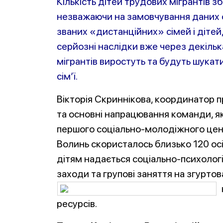
Кількість дітей трудових мігрантів зб
незважаючи на замовчування даних 
званих «дистанційних» сімей і дітей
серйозні наслідки вже через декілька
мігрантів виростуть та будуть шукат
сім’ї.
Вікторія Скриннікова, координатор п
та основні напрацювання команди, я
першого соціально-молодіжного цент
Волинь скористалось близько 120 осі
дітям надається соціально-психолог
заходи та групові заняття на згурто
ресурсів.