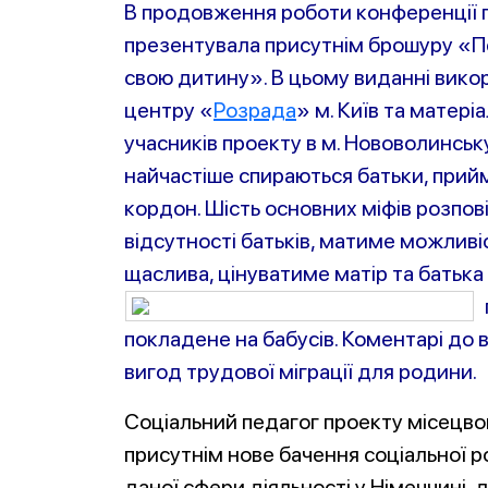
В продовження роботи конференції п
презентувала присутнім брошуру «Пе
свою дитину». В цьому виданні вико
центру «
Розрада
» м. Київ та матері
учасників проекту в м. Нововолинську. 
найчастіше спираються батьки, прийм
кордон
. Шість основних міфів розпов
відсутності батьків, матиме можливі
щаслива, цінува
тиме матір та батька
покладене на бабусів. Коментарі до 
вигод трудової міграції для родини.
Соціальний педагог проекту місецво
присутнім нове бачення соціальної р
даної сфери діяльності у Німеччині, 