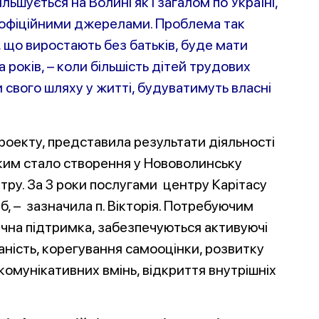
ільшується на Волині як і загалом по Україні,
офіційними джерелами. Проблема так
, що виростають без батьків, буде мати
 років, – коли більшість дітей трудових
и свого шляху у житті, будуватимуть власні
роекту, представила результати діяльності
ким стало створення у Нововолинську
ру. За 3 роки послугами центру Карітасу
б, – зазначила п. Вікторія. Потребуючим
ічна підтримка, забезпечуються активуючі
ваність, корегування самоо
цінки, розвитку
комунікативних вмінь, відкриття внутрішніх