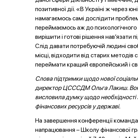
позитивної дії. «В Україні ж через юн
намагаємось самі дослідити проблему
переймаємось аж до психологічного
вирішити і готові рішення нав’язати
Слід давати потребуючій людині сво
місці, відходити від старих методів с
переймати кращий європейський і сві
Слова підтримки щодо нової соціальн
директор ЦСССДМ Ольга Лакиш. Вона 
в
исловила думку щодо необхідності 
фінансових
ресурсів у державі.
На завершення конференції команда
напрацювання – Школу фінансової гр