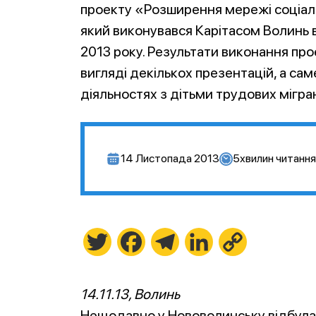
проекту «Розширення мережі соціаль
який виконувався Карітасом Волинь в
2013 року. Результати виконання про
вигляді декількох презентацій, а са
діяльностях з дітьми трудових мігра
14 Листопада 2013
5
хвилин читання
Twitter
Facebook
Telegram
LinkedIn
Copy
Link
14.11.13, Волинь
Нещодавно у Нововолинську відбулас