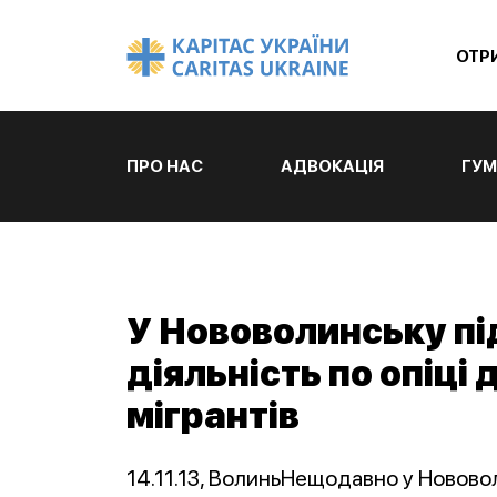
ОТР
ПРО НАС
АДВОКАЦІЯ
ГУМ
У Нововолинську пі
діяльність по опіці
мігрантів
14.11.13, ВолиньНещодавно у Новово