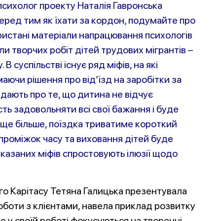
сихолог проекту Наталія Гавронська
ред тим як їхати за кордон, подумайте про
ристані матеріали напрацювання психологів
али творчих робіт дітей трудових мігрантів –
В суспільстві існує ряд міфів, на які
аючи рішення про від’їзд на заробітки за
ідають про те, що дитина не відчує
сть задовольняти всі свої бажання і буде
 ще більше, поїздка триватиме короткий
проміжок часу та виховання дітей б
уде
вказаних міфів спростовують ілюзії щодо
го Карітасу Тетяна Галицька презентувала
оботи з клієнтами, навела приклад розвитку
де у своїй роботі фокусуються на творенні