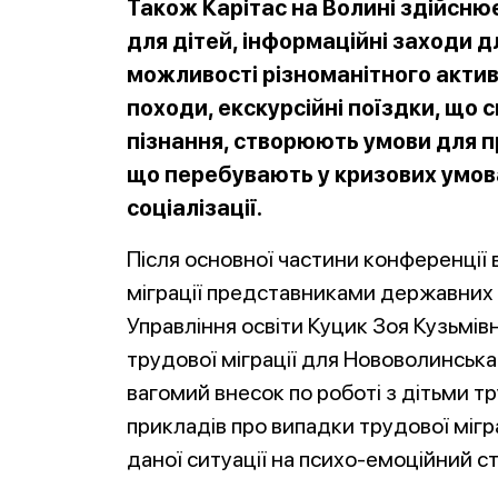
Також Карітас на Волині здійснює
для дітей, інформаційні заходи дл
можливості різноманітного актив
походи, екскурсійні п
оїздки, що 
пізнання, створюють умови для пр
що перебувають у кризових умова
соціалізації.
Після основної частини конференції
міграції представниками державних с
Управління освіти Куцик Зоя Кузьмів
трудової міграції для Нововолинська
вагомий внесок по роботі з дітьми т
прикладів про випадки трудової мігр
даної ситуації на психо-емоційний 