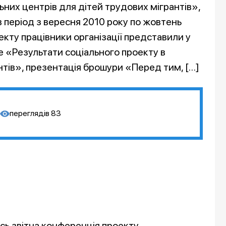
них центрів для дітей трудових мігрантів»,
 період з вересня 2010 року по жовтень
екту працівники організації представили у
ме «Результати соціального проекту в
нтів», презентація брошури «Перед тим, […]
переглядів
83
ь звітна конференція проекту