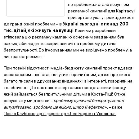
не проблеми» стало лозунгом
рекламної кампанії для Карітасу і
привертало увагу громадськості
до грандіозної проблеми –
в Україні сьогодні є понад 200
тис. дітей, які живуть на вулиці
. Коли ми розробляли і
втілювала цю рекламну кампанію основним завданням був
заклик, аби люди не закривали очі на проблему дитячої
безпритульності. Бо ігноруванням ми не вирішуємо проблему, а
лиш загострюємо її.
При повній відсутності медіа-бюджету кампанії проект вдався
резонансним – він став почутим і прочитаним, адже про нього
багато писали в друкованих виданнях і в Інтернеті, говорили на
телебаченні. До нас навіть звертались представники фонду,
який займається безпритульними дітьми в Коста-Ріці! Отже,
результату ми досягли –
проблему вуличної безпритульності
актуалізовано, зроблено це якісно, щиро й ефектно
», – каже
Павло Клубнікін, арт-директор «Лео Барнетт Україна».