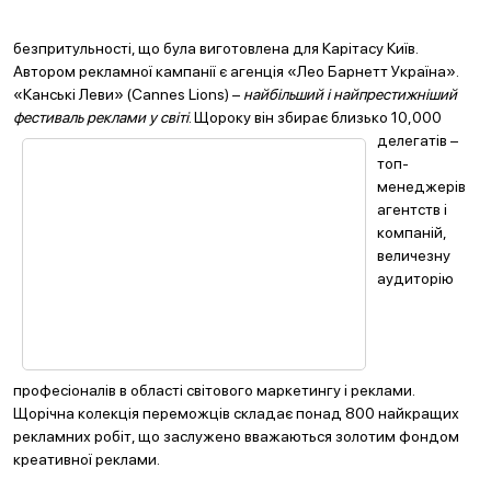
безпритульності, що була виготовлена для Карітасу Київ.
Автором рекламної кампанії є агенція «Лео Барнетт Україна».
«Канські Леви» (Cannes Lions) –
найбільший і найпрестижніший
фестиваль реклами у світі
. Щороку він збирає близько 10,0
00
делегатів –
топ-
менеджерів
агентств і
компаній,
величезну
аудиторію
професіоналів в області світового маркетингу і реклами.
Щорічна колекція переможців складає понад 800 найкращих
рекламних робіт, що заслужено вважаються золотим фондом
креативної реклами.