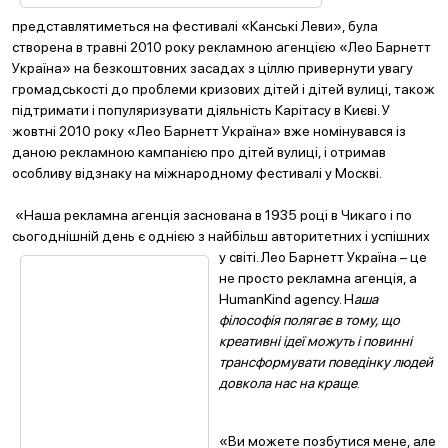
представлятиметься на фестивалі «Канські Леви», була
створена в травні 2010 року рекламною агенцією «Лео Барнетт
Україна» на безкоштовних засадах з ціллю привернути увагу
громадськості до проблеми кризових дітей і дітей вулиці, також
підтримати і популяризувати діяльність Карітасу в Києві. У
жовтні 2010 року «Лео Барнетт Україна» вже номінувався із
даною рекламною кампанією про дітей вулиці, і отримав
особливу відзнаку на міжнародному фестивалі у Москві.
«Наша рекламна агенція заснована в 1935 році в Чикаго і по
сьогоднішній день є однією з найбільш авторитетних і успішних
у світі. Лео
Барнетт Україна – це
не просто рекламна агенція, а
HumanKind agency. Н
аша
філософія полягає в тому, що
креативні ідеї можуть і повинні
трансформувати поведінку людей
довкола нас на краще
.
«Ви можете позбутися мене, але