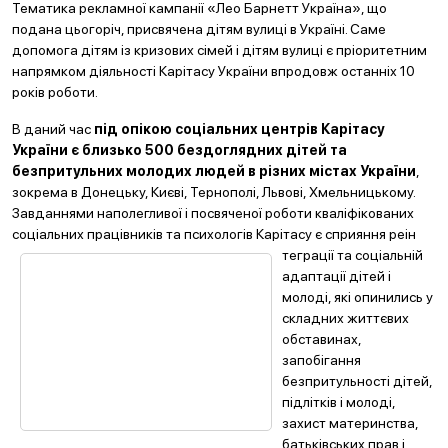
Тематика рекламної кампанії «Лео Барнетт Україна», що
подана цьогоріч, присвячена дітям вулиці в Україні. Саме
допомога дітям із кризових сімей і дітям вулиці є пріоритетним
напрямком діяльності Карітасу України впродовж останніх 10
років роботи.
В даний час
під опікою соціальних центрів Карітасу
України є близько 500 бездоглядних дітей та
безпритульних молодих людей в різних містах України
,
зокрема в Донецьку, Києві, Тернополі, Львові, Хмельницькому.
Завданнями наполегливої і посвяченої роботи кваліфікованих
соціальних працівників та психологів Карітасу є сприяння реін
теграції та соціальній
адаптації дітей і
молоді, які опинились у
складних життєвих
обставинах,
запобігання
безпритульності дітей,
підлітків і молоді,
захист материнства,
батьківських прав і