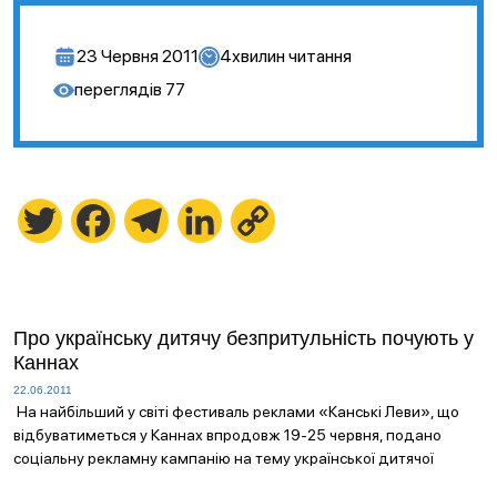
23 Червня 2011
4
хвилин читання
переглядів
77
Twitter
Facebook
Telegram
LinkedIn
Copy
Link
Про українську дитячу безпритульність почують у
Каннах
22.06.2011
На найбільший у світі фестиваль реклами «Канські Леви», що
відбуватиметься у Каннах впродовж 19-25 червня, подано
соціальну рекламну кампанію на тему української дитячої