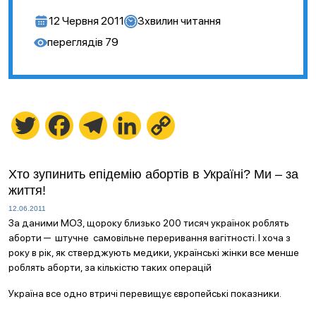
12 Червня 2011
3
хвилин читання
переглядів
79
Twitter
Facebook
Telegram
LinkedIn
Copy
Link
Хто зупинить епідемію абортів в Україні? Ми – за
життя!
12.06.2011
За даними МОЗ, щороку близько 200 тисяч українок роблять
аборти ─ штучне самовільне переривання вагітності. І хоча з
року в рік, як стверджують медики, українські жінки все менше
роблять аборти, за кількістю таких операцій
Україна все одно втричі перевищує європейські показники.