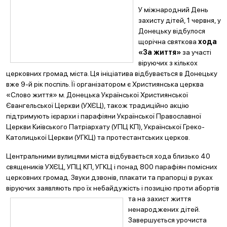
У міжнародний День
захисту дітей, 1 червня, у
Донецьку відбулося
щорічна святкова
хода
«За життя»
за участі
віруючих з кількох
церковних громад міста. Ця ініціатива відбувається в Донецьку
вже 9-й рік поспіль. Її організатором є Християнська церква
«Слово життя» м. Донецька Української Християнської
Євангельської Церкви (УХЄЦ), також традиційно акцію
підтримують ієрархи і парафіяни Української Православної
Церкви Київського Патріархату (УПЦ КП), Української Греко-
Католицької Церкви (УГКЦ) та протестантських церков.
Центральними вулицями міста відбувається хода близько 40
священиків УХЄЦ, УПЦ КП, УГКЦ і понад 800 парафіян помісних
церковних громад. Звуки дзвонів, плакати та прапорці в руках
віруючих заявляють про їх небайдужість і позицію проти абортів
та на за
хист життя
ненароджених дітей.
Завершується урочиста