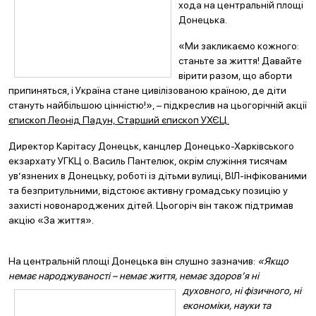
хода на центральній площі
Донецька.
«Ми закликаємо кожного:
станьте за життя! Давайте
вірити разом, що аборти
припиняться, і Україна стане цивілізованою країною, де діти
стануть найбільшою цінністю!», – підкреслив на цьогорічній акції
єпископ Леонід Падун, Старший єпископ УХЄЦ.
Директор Карітасу Донецьк, канцлер Донецько-Харківського
екзархату УГКЦ о. Василь Пантелюк, окрім служіння тисячам
ув’язнених в Донецьку, роботі із дітьми вулиці, ВІЛ-інфікованими
та безпритульними, відстоює активну громадську позицію у
захисті новонароджених дітей. Цьогоріч він також підтримав
акцію «За життя».
На центральній площі Донецька він слушно зазначив:
«Якщо
немає народжуваності – немає життя, немає
здоров’я ні
духовного, ні фізичного, ні
економіки, науки та