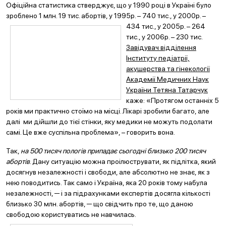
Офіційна статистика стверджує, що у 1990 році в Україні було
зроблено 1 млн. 19 тис. абортів, у 1995р. – 740 тис., у 2000р. –
434 тис., у 2005р. – 264
тис., у 2006р. – 230 тис.
Завідувач відділення
Інституту педіатрії,
акушерства та гінекології
Академії Медичних Наук
України Тетяна Татарчук
каже: «Протягом останніх 5
років ми практично стоїмо на місці. Лікарі зробили багато, але
далі ми дійшли до тієї стінки, яку медики не можуть подолати
самі. Це вже суспільна проблема», – говорить вона.
Так,
на 500 тисяч пологів припадає сьогодні близько 200 тисяч
абортів
. Дану ситуацію можна проілюструвати, як підлітка, який
досягнув незалежності і свободи, але абсолютно не знає, як з
нею поводитись. Так само і Україна, яка 20 років тому набула
незалежності, ─ і за підрахунками експертів досягла кількості
близько 30 млн. абортів, ─ що свідчить про те, що даною
свободою користуватись не навчилась.