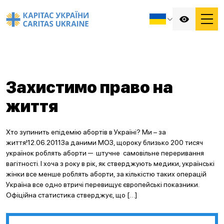
Захистимо право на
життя
Хто зупинить епідемію абортів в Україні? Ми – за
життя!12.06.2011За даними МОЗ, щороку близько 200 тисяч
українок роблять аборти ─ штучне самовільне переривання
вагітності. І хоча з року в рік, як стверджують медики, українські
жінки все менше роблять аборти, за кількістю таких операцій
Україна все одно втричі перевищує європейські показники.
Офіційна статистика стверджує, що […]