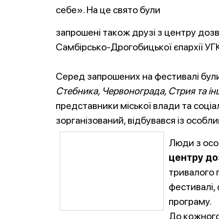
себе». На це свято були
запрошені також друзі з центру доз
Самбірсько-Дрогобицької єпархії УГ
Серед запрошених на фестивалі бул
Стебника, Червонограда, Стрия та ін
представники міської влади та соціа
зорганізований, відбувався із особ
Люди з осо
центру до
тривалого п
фестивалі,
програму.
До кожного