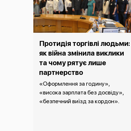
Протидія торгівлі людьми:
як війна змінила виклики
та чому рятує лише
партнерство
«Оформлення за годину»,
«висока зарплата без досвіду»,
«безпечний виїзд за кордон».