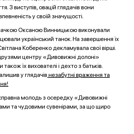
я. З виступів, овацій глядачів вони
впевненість у своїй значущості.
івачкою Оксаною Винницькою виконували
нцювали український танок. На
завершення їх
Світлана Коберенко декламувала свої вірші.
друзями центру «Дивовижні долоні»
 також їх вихователі і дехто з батьків.
алишив у глядачів
незабутні враження та
ня!
правна молодь з осередку «Дивовижні
ми та чудовими сувенірами, за що щиро