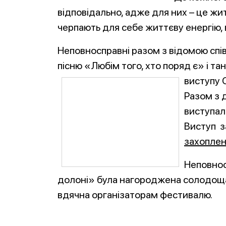
відповідально, адже для них – це житт
черпають для себе життєву енергію, 
Неповносправні разом з відомою сп
пісню «Любім того, хто поряд є» і та
виступу 
Разом з 
виступали
Виступ з
захоплен
Неповнос
долоні» була нагороджена солодоща
вдячна організаторам фестивалю.