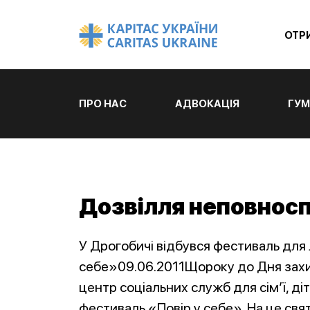
ОТР
ПРО НАС
АДВОКАЦІЯ
ГУМ
Дозвілля неповносп
У Дрогобичі відбувся фестиваль для
себе»09.06.2011Щороку до Дня захи
центр соціальних служб для сім’ї, д
фестиваль «Повір у себе». На це свя