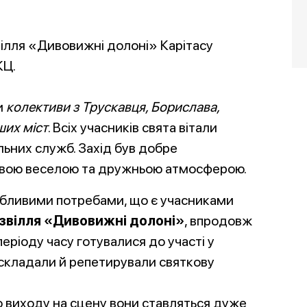
вілля «Дивовижні долоні» Карітасу
КЦ.
и
колективи з Трускавця, Борислава,
ших міст
. Всіх учасників свята вітали
льних служб. Захід був добре
ливою веселою та дружньою атмосферою.
бливими потребами, що є учасниками
звілля «Дивовижні долоні»
, впродовж
еріоду часу готувалися до участі у
 складали й репетирували святкову
 виходу на сцену вони ставляться дуже