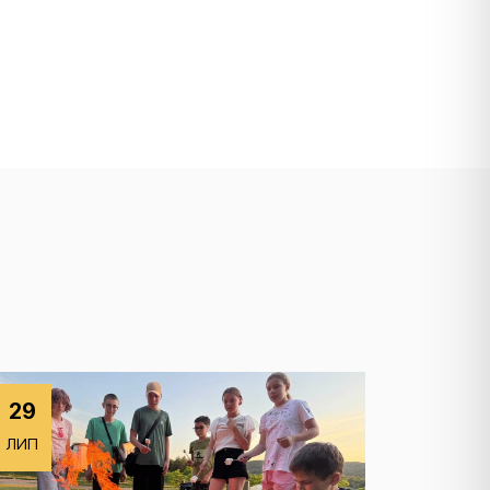
29
ЛИП