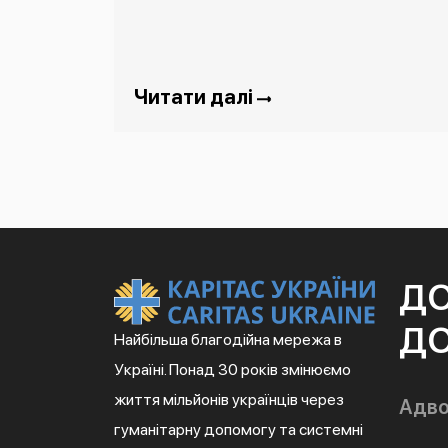
Читати далі
Д
ДО
Найбільша благодійна мережа в
Україні. Понад 30 років змінюємо
життя мільйонів українців через
Адво
гуманітарну допомогу та системні