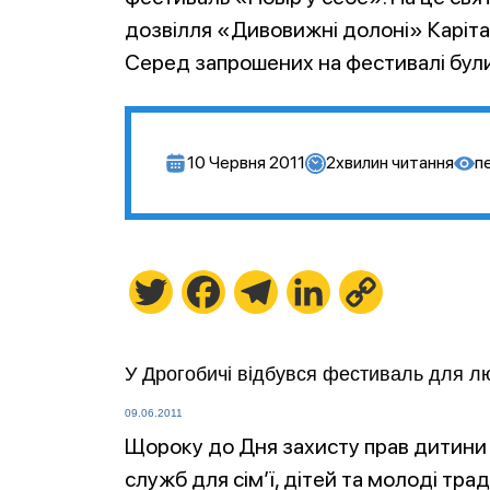
дозвілля «Дивовижні долоні» Каріта
Серед запрошених на фестивалі були
10 Червня 2011
2
хвилин читання
п
Twitter
Facebook
Telegram
LinkedIn
Copy
Link
У Дрогобичі відбувся фестиваль для л
09.06.2011
Щороку до Дня захисту прав дитини
служб для сім’ї, дітей та молоді тр