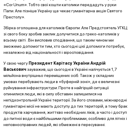
«Cor Unum». Тобто свої кошти католики передадуть у руки
Папи. Але пізніше Україну ще чекає гуманітарна акція Святого
Престолу».
Збірка оголошена для католиків Європи. Але Предстоятель УГКЦ
зі свого боку зробив заклик долучитися до греко-католиків у
всьому світі . Він висловив сподівання, що таким чином ми
зможемо допомогти тим, хто сьогодні цієї допомоги потребує,
незалежно від національності і віросповідання.
У свою чергу
Президент Карітасу України Андрій
Васькович
зауважив, що сьогодні в Україні налічується 1,7
мільйона внутрішньо переміщених осіб. Також у складних
умовах перебувають люди в «буферній зоні», де є величезні
руйнування інфраструктури. Проте в найгіршій ситуації
опинилися люди, які в силу обставин залишилися на
непідконтрольній Україні території. За його словами, міжнародні
гуманітарні місії не мають доступу до тих територій, а тому брак
продуктів харчування, життєво необхідних ліків, а часто і доступ
до питної води є найбільшими проблемами, особливо для літніх і
неповносправних людей, які обмежені в пересуванні.