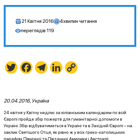
21 Квітня 2016
4
хвилин читання
переглядів
119
Twitter
Facebook
Telegram
LinkedIn
Copy
Link
20.04.2016, Україна
24 квітня у Квітну неділю за юліанським календарем по всій
Європі пройде збір пожертв для гуманітарної допомоги в
Україні. Збір відбуватиметься в Україні та в Західній Європі – на
заклик Святішого Отця, як рівно ж у всіх греко-католицьких
парафіях Північної та Південної Америки і Австралії.