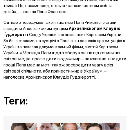
триває. Це, насамперед, стосується похилих віком осіб та
дітей», — сказав Папа Франциск.
Однією з передумов такої ініціативи Папи Римського стали
відвідини Апостольським нунцієм
Архиєпископом Клаудіо
Ґуджеротті
Сходу України, організованих Карітасом України.
За його словами, на зустрічі з Папою він розповів про ситуацію в
Україні та показав документальний фільм, знятий Карітасом
«Месидж Папи щодо збору коштів підхопили всі
України.
світові медіа, проте дати людям мир – важливіше, ніж дати
гроші. Папа має на меті також зосередити увагу всієї
світової спільноти, аби принести мир в Україну», –
наголосив Архиєпископ Клаудіо Ґуджеротті.
Теги: