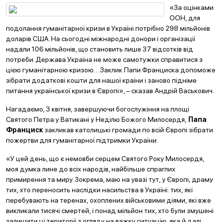
«За оцінками
ООН, для
подолання гуманітарної кризи в Україні потрібно 298 мільйонів
доларів США. На сьогодні міжнародні донори і організації
надали 106 мільйонів, що становить лише 37 відсотків від
потреби. Держава Україна не може самотужки справитися з
цією гуманітарною кризою… Заклик Папи Франциска допоможе
зібрати додаткові кошти для нашої країни і заново підніме
питання української кризи в Європі», – сказав Андрій Васькович.
Нагадаємо, 3 квітня, завершуючи богослужіння на площі
Святого Петра у Ватикані у Неділю Божого Милосердя,
Папа
Франциск
закликав католицькі громади по всій Європі зібрати
пожертви для гуманітарної підтримки України.
«У цей день, що є немовби серцем Святого Року Милосердя,
моя думка лине до всіх народів, найбільше спраглих
примирення та миру. Зокрема, маю на увазі тут, у Європі, драму
тих, хто переносить наслідки насильства в Україні: тих, які
перебувають на теренах, охоплених військовими діями, які вже
викликали тисячі смертей, і понад мільйон тих, хто були змушені
залишити ці території з огляду на важку ситуацію, яка й далі