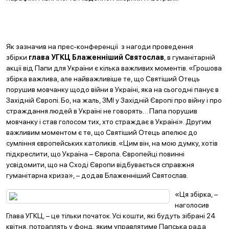
Як зазначив на прес-конференції з нагоди проведення
збірки
глава УГКЦ Блажен
н
іший Святослав
, в гуманітарній
акції від Папи для України є кілька важливих моментів. «Грошова
збірка важлива, але найважливіше те, що Святіший Отець
порушив мовчанку щодо війни в Україні, яка на сьогодні панує в
Західній Європі. Бо, на жаль, ЗМІ у Західній Європі про війну і про
страждання людей в Україні не говорять… Папа порушив
мовчанку і став голосом тих, хто страждає в Україні». Другим
важливим моментом є те, що Святіший Отець апелює до
сумління європейських католиків. «Цим він, на мою думку, хотів
підкреслити, що Україна – Європа. Європейці повинні
усвідомити, що на Сході Європи відбувається справжня
гуманітарна криза», – додав Блаженніший Святослав.
«Ця збірка, –
наголосив
Глава УГКЦ, – це тільки початок. Усі кошти, які будуть зібрані 24
квітня, потраплять у фонд, яким управлятиме Папська рада