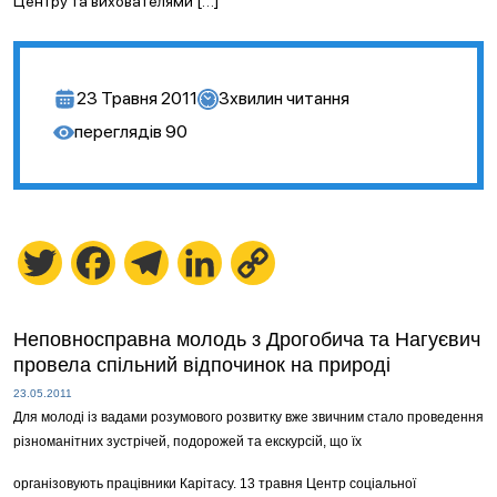
Центру та вихователями […]
23 Травня 2011
3
хвилин читання
переглядів
90
Twitter
Facebook
Telegram
LinkedIn
Copy
Link
Неповносправна молодь з Дрогобича та Нагуєвич
провела спільний відпочинок на природі
23.05.2011
Для молоді із вадами розумового розвитку вже звичним стало проведення
різноманітних зустрічей, подорожей та екскурсій, що їх
організовують
працівники Карітасу. 13 травня Центр соціальної