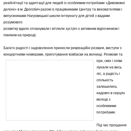
реабілітації та адаптації для людей із особливим потребами «Дивовижні
долоні»
в м. Дрогобич разом із працівниками Центру та вихователями і
випускниками Нагуєвицької школи-інтернату для дітей з вадами
розумового
розвитку вдало спланували і втілили зустріч з активним відпочинком і
пікніком на природі.
Багато радості і задоволення принесли рекреаційні розваги, виступи з
концертними номерами, приготування ковбаски на вогнищі. Розмови та
ігри,
сміх і співи
лунали на весь
ліс, а радість і
спільність
залишились
надовго в серцях
молоді з
особливими
потребами.
Під час прощання