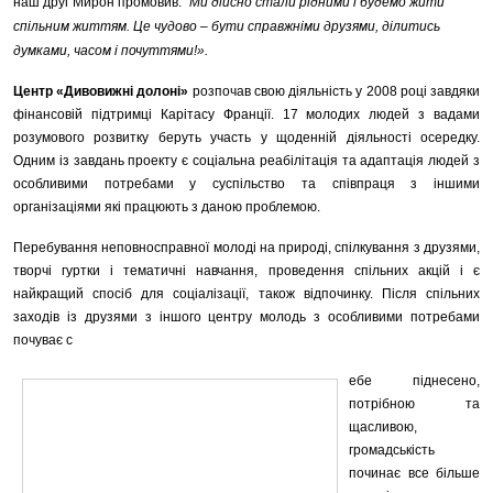
наш друг Мирон промовив:
“Ми дійсно стали рідними і будемо жити
спільним життям. Це чудово – бути справжніми друзями, ділитись
думками, часом і почуттями!».
Центр «Дивовижні долоні»
розпочав свою діяльність у 2008 році завдяки
фінансовій підтримці Карітасу Франції. 17 молодих людей з вадами
розумового розвитку беруть участь у щоденній діяльності осередку.
Одним із завдань проекту є соціальна реабілітація та адаптація людей з
особливими потребами у суспільство та співпраця з іншими
організаціями які працюють з даною проблемою.
Перебування неповносправної молоді на природі, спілкування з друзями,
творчі гуртки і тематичні навчання, проведення спільних акцій і є
найкращий спосіб для соціалізації, також відпочинку. Після спільних
заходів із друзями з іншого центру молодь з особливими потребами
почуває с
ебе піднесено,
потрібною та
щасливою,
громадськість
починає все більше