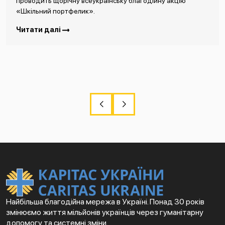
проводить щорічну всеукраїнську благодійну акцію
«Шкільний портфелик».
Читати далі
Найбільша благодійна мережа в Україні. Понад 30 років
змінюємо життя мільйонів українців через гуманітарну
допомогу та системні зміни.