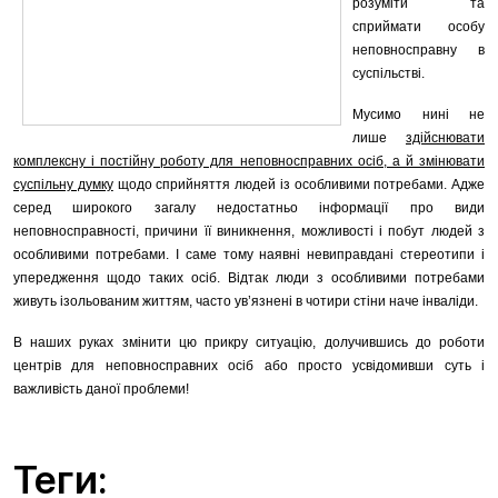
розуміти та
сприймати особу
неповносправну в
суспільстві.
Мусимо нині не
лише
здійснювати
комплексну і постійну роботу для неповносправних осіб, а й змінювати
суспільну думку
щодо сприйняття людей із особливими потребами. Адже
серед широкого загалу недостатньо інформації про види
неповносправності, причини її виникнення, можливості і побут людей з
особливими потребами. І саме тому наявні невиправдані стереотипи і
упередження щодо таких осіб. Відтак люди з особливими потребами
живуть ізольованим життям, часто ув’язнені в чотири стіни наче інваліди.
В наших руках змінити цю прикру ситуацію, долучившись до роботи
центрів для неповносправних осіб або просто усвідомивши суть і
важливість даної проблеми!
Теги: