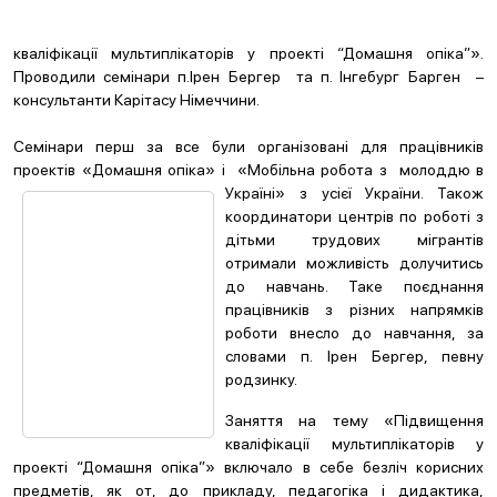
кваліфікації мультиплікаторів у проекті “Домашня опіка”».
Проводили семінари п.Ірен Бергер та п. Інгебург Барген –
консультанти Карітасу Німеччини.
Семінари перш за все були організовані для працівників
проектів «Домашня опіка» і «Мобільна робота з мо
лоддю в
Україні» з усієї України. Також
координатори центрів по роботі з
дітьми трудових мігрантів
отримали можливість долучитись
до навчань. Таке поєднання
працівників з різних напрямків
роботи внесло до навчання, за
словами п. Ірен Бергер, певну
родзинку.
Заняття на тему «Підвищення
кваліфікації мультиплікаторів у
проекті “Домашня опіка”» включало в себе безліч корисних
предметів, як от, до прикладу, педагогіка і дидактика,