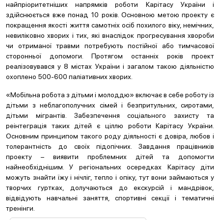
найпріоритетніших напрямків роботи Карітасу України і
здійснюється вже понад 10 років. Основною метою проекту є
покращення якості життя самотніх осіб похилого віку, немічних,
невиліковно хворих і тих, які внаслідок прогресування хвороби
чи отриманої травми потребують постійної або тимчасової
сторонньої допомоги. Протягом останніх років проект
реалізовувався у 8 містах України і загалом такою діяльністю
охоплено 500-600 паліативних хворих.
«Мобільна робота з дітьми і молоддю» включає в себе роботу із
дітьми з неблагополучних сімей і безпритульних, сиротами,
дітьми мігрантів. Забезпечення соціального захисту та
реінтеграція таких дітей є ціллю роботи Карітасу України.
Основним принципом такого роду діяльності є довіра, любов і
толерантність до своїх підопічних. Завдання працівників
проекту – виявити проблемних дітей та допомогти
найнеобхіднішим. У регіональних осередках Карітасу діти
можуть знайти їжу і нічліг, тепло і опіку, тут вони займаються у
творчих гуртках, долучаються до екскурсій і мандрівок,
відвідують навчальні заняття, спортивні секції і тематичні
тренінги.