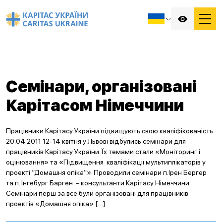
Семінари, організовані
Карітасом Німеччини
Працівники Карітасу України підвищують свою кваліфікованість
20.04.2011 12-14 квітня у Львові відбулись семінари для
працівників Карітасу України. Їх темами стали «Моніторинг і
оцінювання» та «Підвищення кваліфікації мультиплікаторів у
проекті “Домашня опіка”». Проводили семінари п.Ірен Бергер
та п. Інгебург Барген – консультанти Карітасу Німеччини.
Семінари перш за все були організовані для працівників
проектів «Домашня опіка» […]