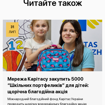
Читайте також
31
ЛИП
Мережа Карітасу закупить 5000
“Шкільних портфеликів” для дітей:
щорічна благодійна акція
Міжнародний благодійний фонд Карітас України
проводить щорічну всеукраїнську благодійну акцію