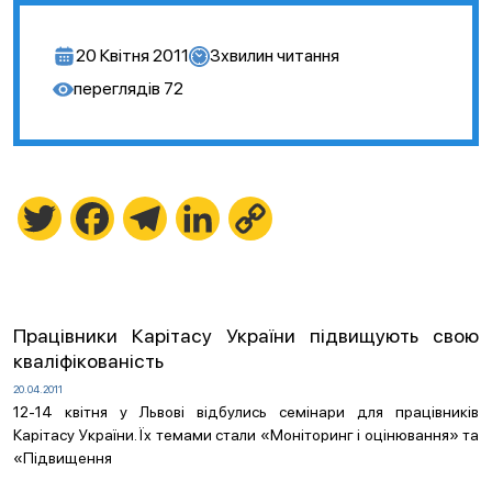
20 Квітня 2011
3
хвилин читання
переглядів
72
Twitter
Facebook
Telegram
LinkedIn
Copy
Link
Працівники Карітасу України підвищують свою
кваліфікованість
20.04.2011
12-14 квітня у Львові відбулись семінари для працівників
Карітасу України. Їх темами стали «Моніторинг і оцінювання» та
«Підвищення