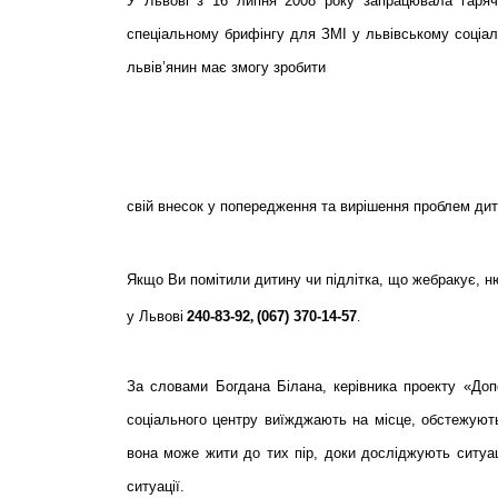
У Львові з 16 липня 2008 року запрацювала гаряча
спеціальному брифінгу для ЗМІ у львівському соціал
львів’янин має змогу зробити
свій внесок у попередження та вирішення проблем дит
Якщо Ви помітили дитину чи підлітка, що жебракує, 
у Львові
240-83-92
,
(067) 370-14-57
.
За словами Богдана Білана, керівника проекту «Допо
соціального центру виїжджають на місце, обстежують
вона може жити до тих пір, доки досліджують ситуац
ситуації.