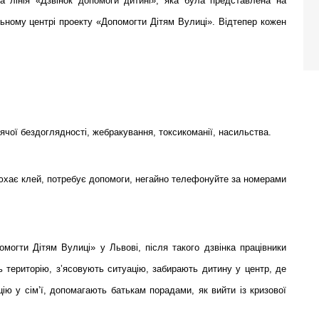
 лінія «Дзвінок допомоги дитині», яка була представлена на
ьному центрі проекту «Допомогти Дітям Вулиці».
Відтепер кожен
ячої бездоглядності, жебракування, токсикоманії, насильства.
нюхає клей, потребує допомоги, негайно телефонуйте за номерами
могти Дітям Вулиці» у Львові, після такого дзвінка працівники
 територію, з’ясовують ситуацію, забирають дитину у центр, де
ію у сім’ї, допомагають батькам порадами, як вийти із кризової