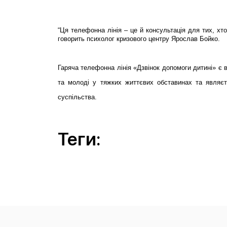
“Ця телефонна лінія – це й консультація для тих, хт
говорить психолог кризового центру Ярослав Бойко.
Гаряча телефонна лінія «Дзвінок допомоги дитині» є
та молоді у тяжких життєвих обставинах та являє
суспільства.
Теги: