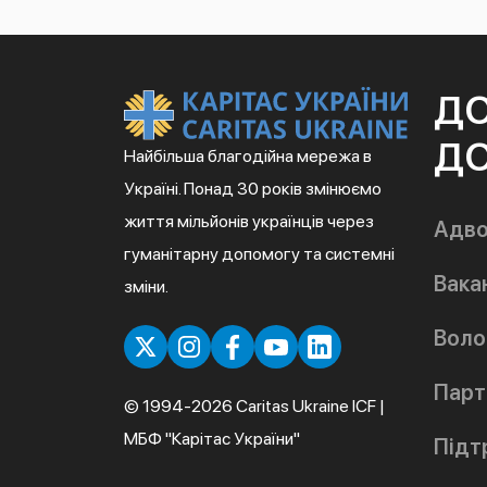
Д
ДО
Найбільша благодійна мережа в
Україні. Понад 30 років змінюємо
життя мільйонів українців через
Адво
гуманітарну допомогу та системні
Вакан
зміни.
Воло
Парт
© 1994-2026 Caritas Ukraine ICF |
МБФ "Карітас України"
Підт