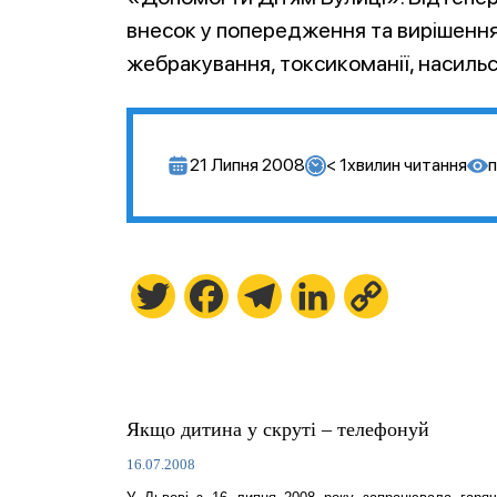
внесок у попередження та вирішення
жебракування, токсикоманії, насильс
21 Липня 2008
< 1
хвилин читання
п
Twitter
Facebook
Telegram
LinkedIn
Copy
Link
Якщо дитина у скруті – телефонуй
16.07.2008