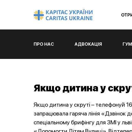
ОТР
ПРО НАС
АДВОКАЦІЯ
ГУМ
Якщо дитина у скру
Якщо дитина у скруті – телефонуй 16
запрацювала гаряча лінія «Дзвінок д
спеціальному брифінгу для ЗМІ у льв
«Допомогти Дітям Вулиці». Відтепер 