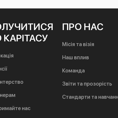
ОЛУЧИТИСЯ
ПРО НАС
 КАРІТАСУ
Місія та візія
кація
Наш вплив
сії
Команда
нтерство
Звіти та прозорість
нерам
Стандарти та навчан
римайте нас