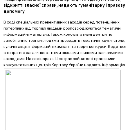
відкритті власної справи, надають гуманітарну і правову
допомогу.
В ході спеціальних превентивних заходів серед потенційних
потерпілих від торгівлі людьми розповсюджуються тематичні
інформаційні матеріали. Також консультативні центри по
запобіганню торгівлі людьми проводять тематичні круглі столи,
вуличні акції, інформаційні кампанії та творчі конкурси. Ведеться
співпраця з загальноосвітніми школами і вищими навчальними
закладами. На семінарах в Центрах зайнятості працівники
консультативних центрів Карітасу Укра
їни надають інформацію