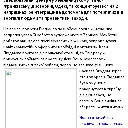
спеціалізовані центри у Хмельницькому, Івано-
Франківську, Дрогобичі, Одесі, та концентрується на 2
напрямках: реінтеграційна допомога для потерпілих від
торгівлі людьми та превентивні заходи.
На весіллі подруги Людмила познайомилася з жінкою, яка
запропонувала їй роботу в супермаркеті у Варшаві. Майбутні
роботодавці вдало поспілкувались із жінкою, запропонували
навіть самостійно оформити необхідні документи. Коли
Людмила приїхала до польської столиці, то її відразу ж
примусили займатися проституцією. Вона намагалась
відмовитись від такої роботи,
через що зазнала фізичного
насилля. Згодом через
стан здоров’я Людмила
була змушена
повернутися в Україну,
де дізналася, що
вагітна. Вона вирішила
зберегти життя дитини.
Через деякий час
експлуататорка почала