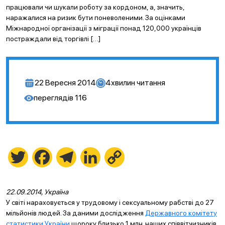
працювали чи шукали роботу за кордоном, а, значить,
наражалися на ризик бути поневоленими. За оцінками
Міжнародної організації з міграції понад 120,000 українців
постраждали від торгівлі […]
22 Вересня 2014
4
хвилин читання
переглядів
116
Twitter
Facebook
Telegram
LinkedIn
Copy
Link
22.09.2014, Україна
У світі нараховується у трудовому і сексуальному рабстві до 27
мільйонів людей. За даними дослідження
Державного комітету
статистики України
щороку близько 1 млн. наших співвітчизників