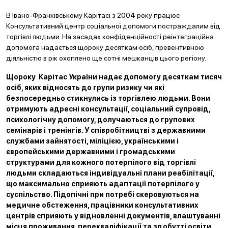
В Івано-Франківському Карітасі з 2004 року працює
Консультативний центр соціальної допомоги постраждалим від
торгівлі людьми. На засадах конфіденційності реінтеграційна
допомога надається щороку десяткам осіб, превентивною
діяльністю в рік охоплено ще сотні мешканців цього регіону.
Щороку Карітас України надає допомогу десяткам тисяч
осіб, яких відносять до групи ризику чи які
безпосередньо стикнулись із торгівлею людьми. Вони
отримують адресні консультації, соціальний супровід,
психологічну допомогу, долучаються до групових
семінарів і тренінгів. У співробітництві з державними
службами зайнятості, міліцією, українськими і
європейськими державними і громадськими
структурами для кожного потерпілого від торгівлі
людьми складаються індивідуальні плани реабілітації,
що максимально сприяють адаптації потерпілого у
суспільство. Підопічні при потребі скеровуються
на
медичне обстеження, працівники консультативних
центрів сприяють у відновленні документів, влаштуванні
місця проживання, перекваліфікації та здобутті освіти,