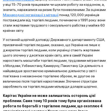
у віці 15-70 років працювали чи шукали роботу за кордоном, а,
значить, наражалися на ризик бути поневоленими. За оцінками
Міжнародної організації з міграції
понад 120,000 українців
постраждали від торгівлі людьми, починаючи з 1991 року: вони
стали жертвами трудового і сексуального рабства у майже 60
країнах світу.
У останній щорічній доповіді Державного департаменту США,
присвяченій торгівлі людьми, сказано, що Україна не лише є
джерелом торгівлі людьми, коли українці стають жертвами
цього злочину у десятках країн світу, але в самій Україні
наростають масштаби торгівлі людьми, трудовими мігрантами
з Молдови, Узбекистану, Камеруну, Пакистану. Ця діяльність є
найшвидше зростаючою кримінальною діяльністю у світі і
пов’язана з незаконною торгівлею зброєю, як другою за
величиною після торгівлі наркотиками. Злочинні структури
заробляють на торгівлі людьми мільярди доларів щорічно.
Карітас України не може залишатись осторонь цієї
проблеми. Саме тому 10 років тому була організована
робота по боротьбі з торгівлею людьми, що охоплює 4