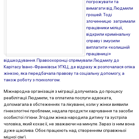
погрожувати та
вимагати від Людмили
грошей. Тоді
злочинницю затримали
працівники міліції,
відкрили кримінальну
справу і змусили
виплатити «колишній
працівниці»
відшкодування. Правоохоронці спрямували Людмилу до
Карітасу Івано-Франківськ УГКЦ, де відразу ж розпочалася опіка
жінкою, яка передбачала правову та соціальну допомогу, а
також роботу з психологом.
Міжнародна організація з міграції долучилась до процесу
реабілітації Людмили, та оплатила послуги адвоката,
допомагала в обстеженнях та лікуванні, коли у жінки виявили
гінекологічні проблеми, надала продукти харчування та засоби
особистої гігієни. Згодом жінка народила дитину та зустріла
чоловіка, який кохає її, не зважаючи на минуле. Зараз із ним вона
дуже щаслива. Обоє працюють над створенням справжньої
міцної сім’ї.