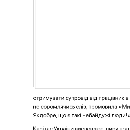
отримувати супровід від працівників 
не соромлячись сліз, промовила «Ми в
Якдобре, що є такі небайдужі люди!»
Карітас України висловлює щиру под