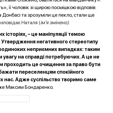
ь», її чоловік зі щирою посмішкою відповів:
а Донбасі та зрозуміли це пекло, стали ще
розповідає Наталя (
ім’я змінено)
.
х історіях, – це маніпуляції темою
ві. Утвердження негативного стереотипу
поодиноких неприємних випадках: таким
увагу на справді потребуючих. А це не
ом проходить це очищення за право бути
побажати переселенцям спокійного
іх нас. Адже суспільство творимо саме
аже Максим Бондаренко.