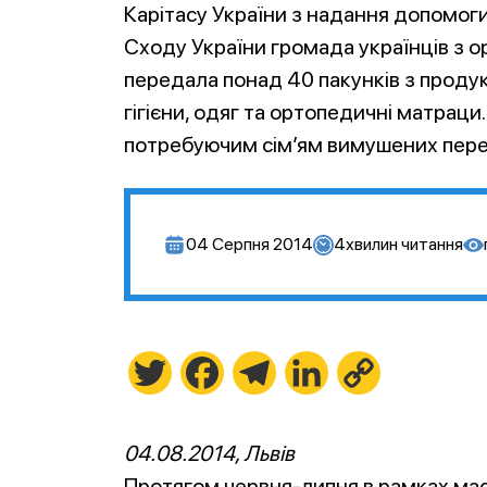
Карітасу України з надання допомо
Сходу України громада українців з о
передала понад 40 пакунків з продук
гігієни, одяг та ортопедичні матрац
потребуючим сім’ям вимушених перес
04 Серпня 2014
4
хвилин читання
Twitter
Facebook
Telegram
LinkedIn
Copy
Link
04.08.2014, Львів
Протягом червня-липня в рамках мас