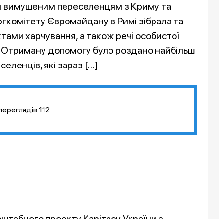
ги вимушеним переселенцям з Криму та
ргкомітету Євромайдану в Римі зібрала та
тами харчування, а також речі особистої
и. Отриману допомогу було роздано найбільш
еленців, які зараз […]
переглядів
112
штабного проекту Карітасу України з