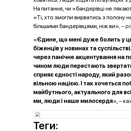
На питання, чи «бандерівці не лякают
«Ті, хто змогли вирватись з полону н
більшими бандерівцями, ніж ви»
, – 
«
Єдине, що мені дуже болить у ци
біженців у новинах та суспільст
через панічне акцентування на 
чином люди перестають звертати 
сприяє єдності народу, який раз
вільною нацією. І так хочеться 
майбутнього, актуального для вс
ми, люди і наше милосердя
», – к
Теги: