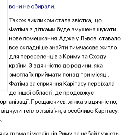
вони не обирали.
Також викликом стала звістка, що
Фатіма з дітками буде змушена шукати
нове помешкання. Адже у Львові ставало
все складніше знайти тимчасове житло
для переселенців з Криму та Сходу
країни. З вдячністю до родини, яка
змогла їх приймати понад три місяці,
Фатіма за сприяння Карітасу переїхала
до іншої області, де продовжує
організації. Прощаючись, жінка з вдячністю,
ідчули тепло львів’ян, а особливо Карітасу.
.
яку громаді українців Риму за небайдужість