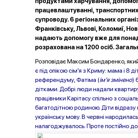
продуктами харчування, допомог
працевлаштуванні, транспортних
супроводу. 6 регіональних організ
Франківську, Львові, Коломиї, Но
надають допомогу вже для понад
розрахована на 1200 осіб. Загаль
Розповідає Максим Бондаренко, який
є під опікою сім’я з Криму: мама і 8 д
референдуму, Фатіма (
ім’я змінено
) 
дітками. Добрі люди надали квартир
працівники Карітасу спільно з соціа
багатодітною родиною. Діти відразу 
українську мову. В червні народилас
налагоджувалось. Проте постійно до