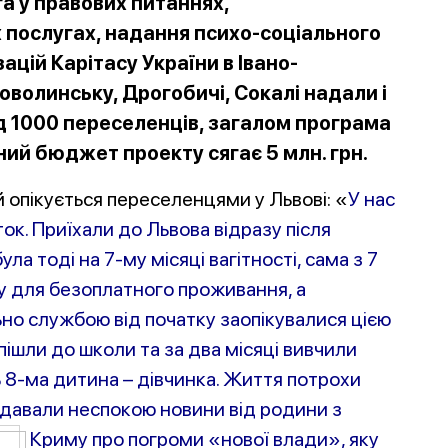
а у правових питаннях,
 послугах, надання психо-соціального
ацій Карітасу України в Івано-
воволинську, Дрогобичі, Сокалі надали і
 1000 переселенців, загалом програма
ний бюджет проекту сягає 5 млн. грн.
 опікується переселенцями у Львові: «
У нас
іток. Приїхали до Львова відразу після
була тоді на 7-му місяці вагітності, сама з 7
у для безоплатного проживання, а
льно службою від початку заопікувалися цією
пішли до школи та за два місяці вивчили
ь 8-ма дитина – дівчинка. Життя потрохи
давали неспокою новини від родини з
Криму про погроми «нової влади», як
у