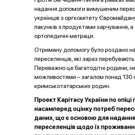
надання допомоги вимушеним перес
українців з оргкомітету Євромайдану
пакунків з продуктами харчування, а т
ортопедичні матраци.
Отриману допомогу було роздано н
переселенців, які зараз перебувають
Переважно це багатодітні родини, не
можливостями – загалом понад 130 ос
кримськотатарських родин.
Проект Карітасу України по опі
насамперед оцінку потреб пересе
даних, що є основою для надання
переселенців щодо їх проживання