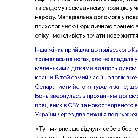
та свідому громадянську позицію у ч
народу. Матеріальна допомога у поє
психологічною і юридичною працею 
опіку і можливість почати нове життя
Інша жінка прийшла до львівського К
трималась на ногах, але не впадала у 
маленькими дітками вдалось дивом вт
країни. В той самий час її чоловік вж
Сепаратисти його катували за те, що 
Вона звернулась з проханням допомог
працівників СБУ та новоствореного в
України через два тижні я подружжя
«Тут ми вперше відчули себе в безпе
ховатись. Люди ходять по вулицях з 