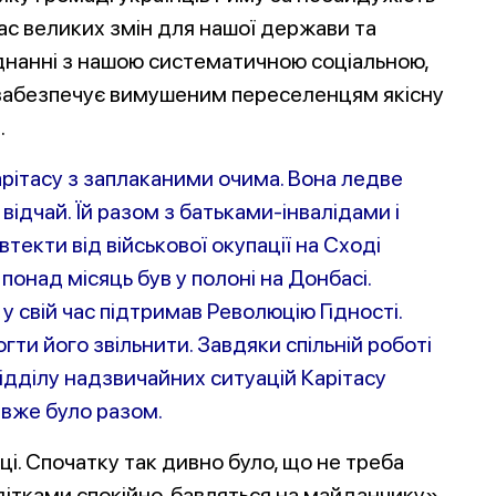
ас великих змін для нашої держави та
днанні з нашою систематичною соціальною,
забезпечує вимушеним переселенцям якісну
.
арітасу з заплаканими очима. Вона ледве
відчай. Їй разом з батьками-інвалідами і
екти від військової окупації на Сході
е понад місяць був у полоні на Донбасі.
у свій час підтримав Революцію Гідності.
ти його звільнити. Завдяки спільній роботі
ідділу надзвичайних ситуацій Карітасу
 вже було разом.
ці. Спочатку так дивно було, що не треба
дітками спокійно, бавляться на майданчику».