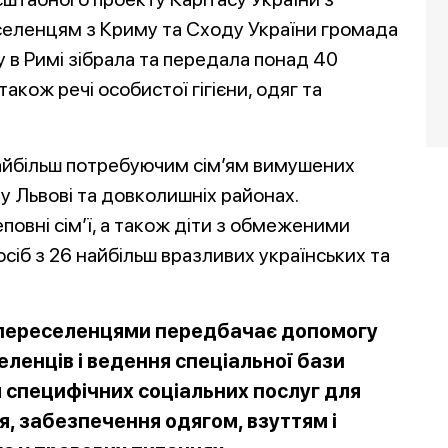
еленцям з Криму та Сходу України громада
 в Римі зібрала та передала понад 40
акож речі особистої гігієни, одяг та
айбільш потребуючим сім’ям вимушених
 у Львові та довколишніх районах.
повні сім’ї, а також діти з обмеженими
іб з 26 найбільш вразливих українських та
ці переселенцями передбачає допомогу
ленців і ведення спеціальної бази
 специфічних соціальних послуг для
, забезпечення одягом, взуттям і