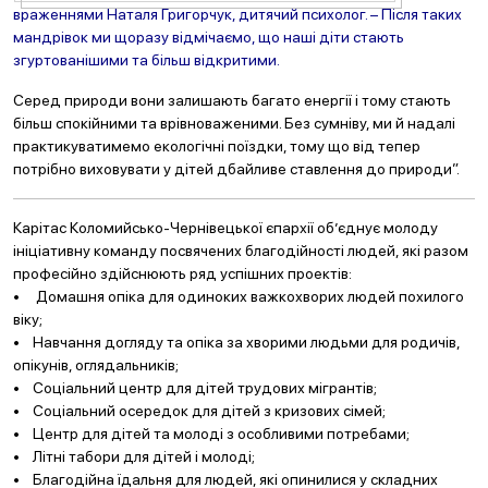
враженнями Наталя Григорчук, дитячий психолог. – Після таких
мандрівок ми щоразу відмічаємо, що наші діти стають
згуртованішими та більш відкритими.
Серед природи вони залишають багато енергії і тому стають
більш спокійними та врівноваженими. Без сумніву, ми й надалі
практикуватимемо екологічні поїздки, тому що від тепер
потрібно виховувати у дітей дбайливе ставлення до природи”.
Карітас Коломийсько-Чернівецької єпархії об’єднує молоду
ініціативну команду посвячених благодійності людей, які разом
професійно здійснюють ряд успішних проектів:
• Домашня опіка для одиноких важкохворих людей похилого
віку;
• Навчання догляду та опіка за хворими людьми для родичів,
опікунів, оглядальників;
• Соціальний центр для дітей трудових мігрантів;
• Соціальний осередок для дітей з кризових сімей;
• Центр для дітей та молоді з особливими потребами;
• Літні табори для дітей і молоді;
• Благодійна їдальня для людей, які опинилися у складних