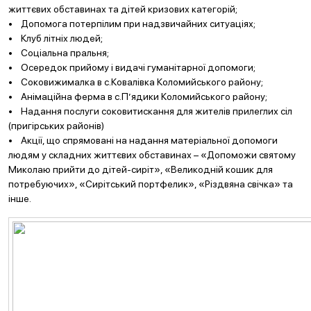
життєвих обставинах та дітей кризових категорій;
• Допомога потерпілим при надзвичайних ситуаціях;
• Клуб літніх людей;
• Соціальна пральня;
• Осередок прийому і видачі гуманітарної допомоги;
• Соковижималка в с.Ковалівка Коломийського району;
• Анімаційна ферма в с.П’ядики Коломийського району;
• Надання послуги соковитискання для жителів прилеглих сіл
(пригірських районів)
• Акції, що спрямовані на надання матеріальної допомоги
людям у складних життєвих обставинах – «Допоможи святому
Миколаю прийти до дітей-сиріт», «Великодній кошик для
потребуючих», «Сирітський портфелик», «Різдвяна свічка» та
інше.