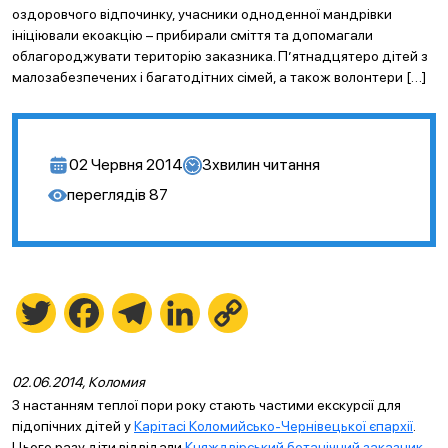
оздоровчого відпочинку, учасники одноденної мандрівки
ініціювали екоакцію – прибирали сміття та допомагали
облагороджувати територію заказника. П’ятнадцятеро дітей з
малозабезпечених і багатодітних сімей, а також волонтери […]
02 Червня 2014
3
хвилин читання
переглядів
87
Twitter
Facebook
Telegram
LinkedIn
Copy
Link
02
.06.2014, Коломия
З настанням теплої пори року стають частими екскурсії для
підопічних дітей у
Карітасі Коломийсько-Чернівецької єпархії
.
Цього разу діти відвідали
Княждвірський ботанічний заказник
,