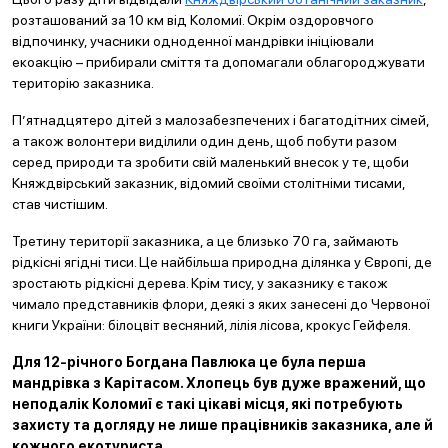
розташований за 10 км від Коломиї. Окрім оздоровчого
відпочинку, учасники одноденної мандрівки ініціювали
екоакцію – прибирали сміття та допомагали облагороджувати
територію заказника.
П’ятнадцятеро дітей з малозабезпечених і багатодітних сімей,
а також волонтери виділили один день, щоб побути разом
серед природи та зробити свій маленький внесок у те, щоби
Княждвірський заказник, відомий своїми столітніми тисами,
став чистішим.
Третину території заказника, а це близько 70 га, займають
рідкісні ягідні тиси. Це найбільша природна ділянка у Європі, де
зростають рідкісні дерева. Крім тису, у заказнику є також
чимало представників флори, деякі з яких занесені до Червоної
книги України: білоцвіт весняний, лілія лісова, крокус Гейфеля.
Для 12-річного Богдана Павлюка це була перша
мандрівка з Карітасом. Хлопець був дуже вражений, що
неподалік Коломиї є такі цікаві місця, які потребують
захисту та догляду не лише працівників заказника, але й
кожного екотуриста.