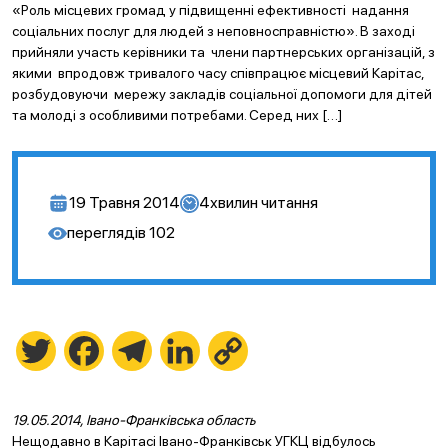
«Роль місцевих громад у підвищенні ефективності надання
соціальних послуг для людей з неповносправністю». В заході
прийняли участь керівники та члени партнерських організацій, з
якими впродовж тривалого часу співпрацює місцевий Карітас,
розбудовуючи мережу закладів соціальної допомоги для дітей
та молоді з особливими потребами. Серед них […]
19 Травня 2014
4
хвилин читання
переглядів
102
Twitter
Facebook
Telegram
LinkedIn
Copy
Link
19.05.2014, Івано-Франківська область
Нещодавно в Карітасі Івано-Франківськ УГКЦ відбулось