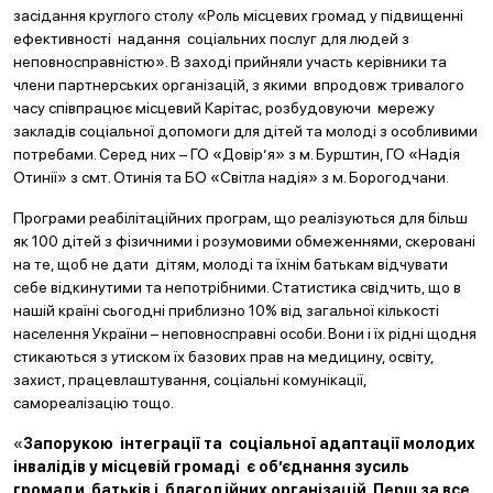
засідання круглого столу «Роль місцевих громад у підвищенні
ефективності надання соціальних послуг для людей з
неповносправністю». В заході прийняли участь керівники та
члени партнерських організацій, з якими впродовж тривалого
часу співпрацює місцевий Карітас, розбудовуючи мережу
закладів соціальної допомоги для дітей та молоді з особливими
потребами. Серед них – ГО «Довір’я» з м. Бурштин, ГО «Надія
Отинії» з смт. Отинія та БО «Світла надія» з м. Борогодчани.
Програми реабілітаційних програм, що реалізуються для більш
як 100 дітей з фізичними і розумовими обмеженнями, скеровані
на те, щоб не дати дітям, молоді та їхнім батькам відчувати
себе відкинутими та непотрібними. Статистика свідчить, що в
нашій країні сьогодні приблизно 10% від загальної кількості
населення України – неповносправні особи. Вони і їх рідні щодня
стикаються з утиском їх базових прав на медицину, освіту,
захист, працевлаштування, соціальні комунікації,
самореалізацію тощо.
«
Запорукою інтеграції та соціальної адаптації молодих
інвалідів у місцевій громаді є об’єднання зусиль
громади, батьків і благодійних організацій. Перш за все