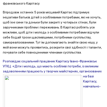
франківського Карітасу.
Впродовж останніх 5 років місцевий Карітас підтримує
ініціативи батьків дітей з особливими потребами, які не хочуть,
щоб їхні сини та доньки були закриті у чотирьох стінах, були
заручниками проблем і переживань. В Карітасі роблять усе
можливе, щоб діти і молодь з особливими потребами відчули
себе бодай трохи щасливішими, потрібними суспільству,
самореалізованими. Тут їм допомагають знайти свою нішу, у
якій вони можуть проявитись, розкрити свої здібності і таланти,
почувати себе повноцінними членами суспільства.
Розповідає соціальний працівник Карітасу Івано-Франківськ
УГКЦ: «Діти і молодь, що мають особливі потреби, із великим
задоволенням працюють у творчих майстернях, організ
ованих
на
базі
Карітасу,
навчально-