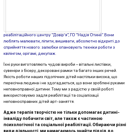
реабілітаційного центру “Довір’я”, ГО “Надія Отинії”. Вони
люблять малювати, ліпити, вишивати, абсолютно відкриті до
сприйняття нового: залюбки опановують техніки роботи з
квілінгом, орігамі, декупаж.
Їхні руки виготовляють чудові вироби – вітальні листівки,
сувеніри з бісеру, декоровані рамки та багато інших речей.
Якість роботи наших підопічних дітей настільки висока, що
пересічна людина і не здогадається, що вони зроблені руками
неповноправної дитини. Тому ми з радістю у своїй роботі
використовуємо задля реабілітації та соціалізації
неповносправних дітей арт-заняття.
Адже терапія творчістю не тільки допомагає дитині-
інваліду побачити світ, але також є частиною
психологічної та соціальної реабілітації. Обираючи різні
види діяльності, ми намагаємось знайти підхід до