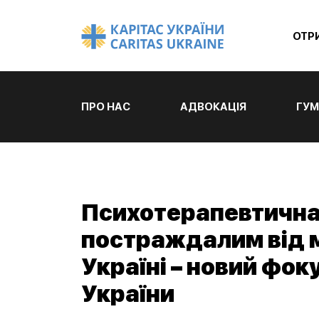
ОТР
ПРО НАС
АДВОКАЦІЯ
ГУМ
Психотерапевтична
постраждалим від м
Україні – новий фок
України