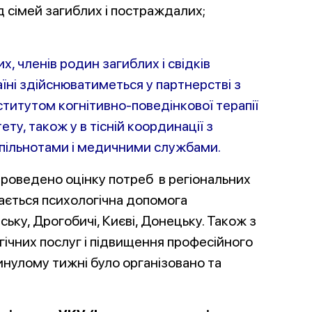
д сімей загиблих і постраждалих;
, членів родин загиблих і свідків
їні здійснюватиметься у партнерстві з
нститутом когнітивно-поведінкової терапії
ту, також у в тісній координації з
спільнотами і медичними службами.
проведено оцінку потреб в регіональних
дається психологічна допомога
ку, Дрогобичі, Києві, Донецьку. Також з
ічних послуг і підвищення професійного
инулому тижні було організо
вано та