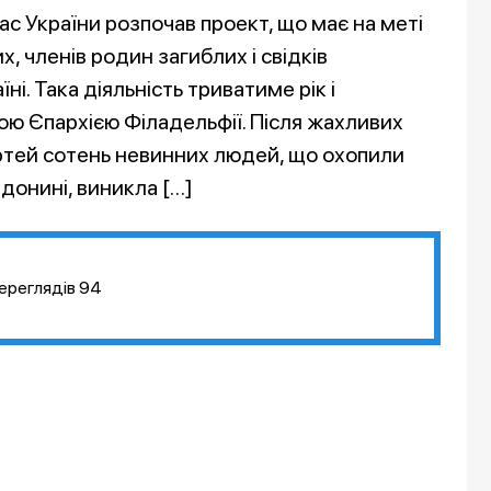
ас України розпочав проект, що має на меті
, членів родин загиблих і свідків
і. Така діяльність триватиме рік і
ю Єпархією Філадельфії. Після жахливих
ртей сотень невинних людей, що охопили
 донині, виникла […]
ереглядів
94