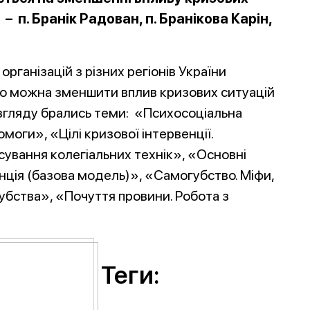
ї – п. Бранік Радован, п. Бранікова Карін,
організацій з різних регіонів України
но можна зменшити вплив кризових ситуацій
 розгляду брались теми: «Психосоціальна
моги», «Цілі кризової інтервенції.
ування колегіальних технік», «Основні
енція (базова модель)», «Самогубство. Міфи,
огубства», «Почуття провини. Робота з
Теги: