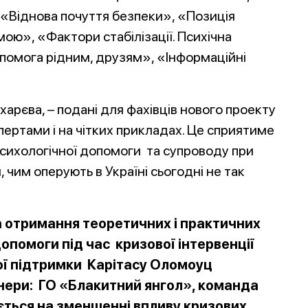
 «Віднова почуття безпеки», «Позиція
мою», «Фактори стабілізації. Психічна
Допомога рідним, друзям», «Інформаційні
харєва, – подані для фахівців нового проекту
ертами і на чітких прикладах. Це сприятиме
ихологічної допомоги та супроводу при
 чим оперують в Україні сьогодні не так
а отримання теоретичних і практичних
допомоги під час кризової інтервенції
ої підтримки Карітасу Оломоуц
енери: ГО «Блакитний янгол», команда
ється на зменшенні впливу кризових