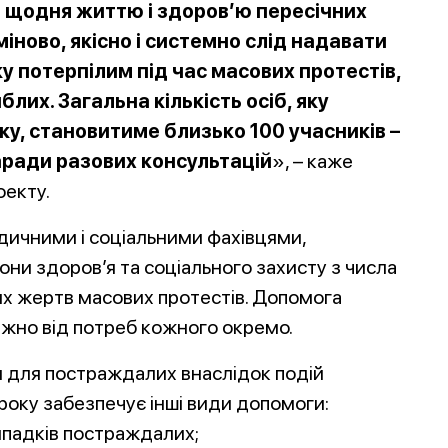
 і щодня життю і здоров’ю пересічних
іново, якісно і системно слід надавати
у потерпілим під час масових протестів,
лих. Загальна кількість осіб, яку
іку, становитиме близько 100 учасників –
заради разових консультацій
», – каже
екту.
едичними і соціальними фахівцями,
они здоров’я та соціального захисту з числа
лих жертв масових протестів. Допомога
ежно від потреб кожного окремо.
и для постраждалих внаслідок подій
оку забезпечує інші види допомоги:
ипадків постраждалих;