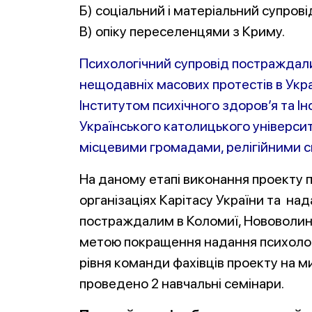
Б) соціальний і матеріальний супрові
В) опіку переселенцями з Криму.
Психологічний супровід постраждалих
нещодавніх масових протестів в Укра
Інститутом психічного здоров’я та І
Українського католицького університе
місцевими громадами, релігійними 
На даному етапі виконання проекту 
організаціях Карітасу України та на
постраждалим в Коломиї, Нововолинсь
метою по
кращення надання психолог
рівня команди фахівців проекту на м
проведено 2 на
вчальні семінари.