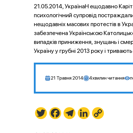
21.05.2014, УкраїнаН ещодавно Каріт
психологічний супровід постраждалих
нещодавніх масових протестів в Україн
забезпечена Українською Католицько
випадків приниження, знущань і сме
Україну у грубні 2013 року і тривають
21 Травня 2014
4
хвилин читання
п
Twitter
Facebook
Telegram
LinkedIn
Copy
Link