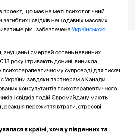
 проект, що має на меті психологічний
 загиблих і свідків нещодавніх масових
триватиме рік і забезпечена
Українською
, знущань і смертей сотень невинних
013 року і тривають донині, виникла
у психотерапевтичному супроводі для тисяч
тас України завдяки партнерам з Канади
ованих консультантів психотерапевтичного
ників і свідків подій Євромайдану мають
 реакція пережиття втрати, стресові
валася в країні, хоча у південних та