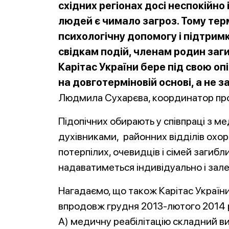
східних регіонах досі неспокійно
людей є чимало загроз. Тому терм
психологічну допомогу і підтримк
свідкам подій, членам родин загиб
Карітас України бере під свою оп
на довготерміновій основі, а не 
Людмила Сухарєва, координатор про
Підопічних обирають у співпраці з м
духівниками, районних відділів охор
потерпілих, очевидців і сімей загиб
на
даватиметься індивідуально і зал
Нагадаємо, що також Карітас Україн
впродовж грудня 2013-лютого 2014 р
А) медичну реабілітацію складний в