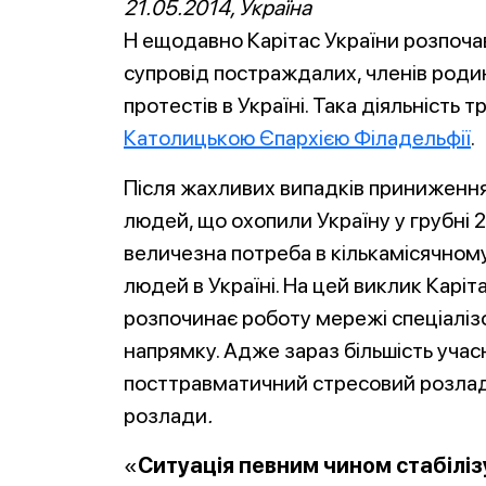
21.05.2014, Україна
Н
ещодавно Карітас України розпочав
супровід постраждалих, членів родин
протестів в Україні. Така діяльність 
Католицькою Єпархією Філадельфії
.
Після жахливих випадків приниження
людей, що охопили Україну у грубні 2
величезна потреба в кількамісячном
людей в Україні. На цей виклик Карі
розпочинає роботу мережі спеціаліз
напрямку. Адже зараз більшість учас
посттравматичний стресовий розлад,
розлади
.
«
Ситуація певним чином стабілізу