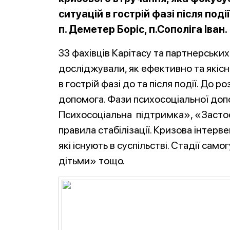
ситуацій в гострій фазі після поді
п. Деметер Боріс, п.Сополіга Іван.
33 фахівців Карітасу та партнерських 
досліджували, як ефективно та якіс
в гострій фазі до та після події. До
допомога. Фази психосоціальної допо
Психосоціальна підтримка», «Застос
правила стабілізації. Кризова інтерв
які існують в суспільстві. Стадії сам
дітьми» тощо.