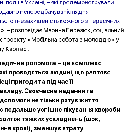
і події в Україні, – які продемонстрували
давно непередбачуваність дня
ього і незахищеність кожного з пересічних
в
», – розповідає Марина Березюк, соціальний
к проекту «Мобільна робота з молоддю» у
у Карітасі.
едична допомога – це комплекс
які проводяться людині, що раптово
ці пригоди та під час її
акладу. Своєчасне надання та
допомоги не тільки рятує життя
є подальше успішне лікування хвороби
виток тяжких ускладнень (шок,
ння крові), зменшує втрату