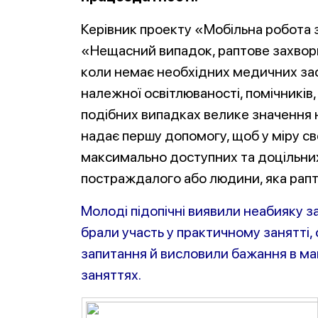
Керівник проекту «Мобільна робота
«Нещасний випадок, раптове захворю
коли немає необхідних медичних зас
належної освітлюваності, помічників, 
подібних випадках велике значення н
надає першу допомогу, щоб у міру с
максимально доступних та доцільних
постраждалого або людини, яка рапт
Молоді підопічні виявили неабияку з
брали участь у практичному занятті, 
запитання й висловили бажання в май
заняттях.