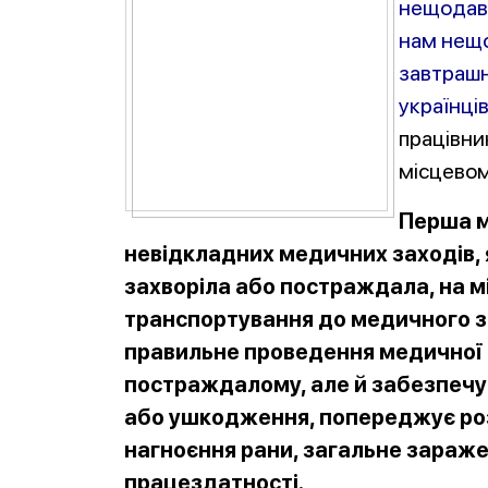
нещодавн
нам нещо
завтрашн
українці
працівни
місцевом
Перша м
невідкладних медичних заходів, 
захворіла або постраждала, на міс
транспортування до медичного з
правильне проведення медичної 
постраждалому, але й забезпечу
або ушкодження, попереджує роз
нагноєння рани, загальне зараже
працездатності.