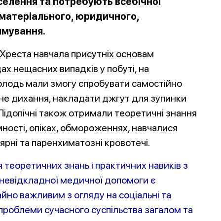
селення та потребують всебічної
 матеріального, юридичного,
ямування.
Хреста навчала присутніх основам
ах нещасних випадків у побуті, на
 молодь мали змогу спробувати самостійно
не дихання, накладати джгут для зупинки
. Підопічні також отримали теоретичні знання
ості, опіках, обмороженнях, навчалися
лярні та паренхиматозні кровотечі.
 теоретичних знань і практичних навиків з
невідкладної медичної допомоги є
йно важливим з огляду на соціальні та
проблеми сучасного суспільства загалом та