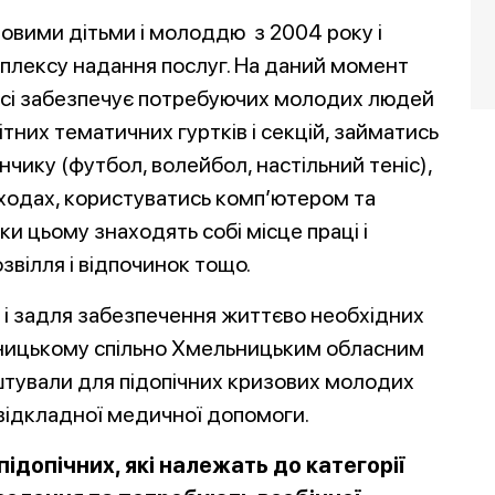
овими дітьми і молоддю з 2004 року і
плексу надання послуг. На даний момент
тасі забезпечує потребуючих молодих людей
них тематичних гуртків і секцій, займатись
ику (футбол, волейбол, настільний теніс),
аходах, користуватись комп’ютером та
ки цьому знаходять собі місце праці і
озвілля і відпочинок тощо.
 і задля забезпечення життєво необхідних
льницькому спільно Хмельницьким обласним
тували для підопічних кризових молодих
відкладної медичної допомоги.
ідопічних, які належать до категорії