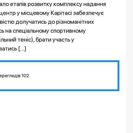
ало етапів розвитку комплексу надання
центр у місцевому Карітасі забезпечує
істю долучатись до різноманітних
ись на спеціальному спортивному
ьний теніс), брати участь у
ватись […]
ереглядів
102