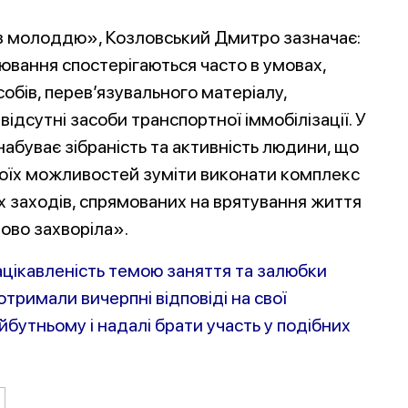
 з молоддю», Козловський Дмитро зазначає:
вання спостерігаються часто в умовах,
обів, перев’язувального матеріалу,
відсутні засоби транспортної іммобілізації. У
абуває зібраність та активність людини, що
воїх можливостей зуміти виконати комплекс
 заходів, спрямованих на врятування життя
ово захворіла».
ацікавленість темою заняття та залюбки
отримали вичерпні відповіді на свої
бутньому і надалі брати участь у подібних