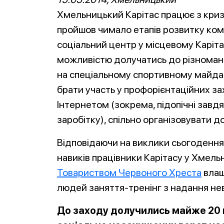
Хмельницький Карітас працює з криз
пройшов чимало етапів розвитку ком
соціальний центр у місцевому Карі
можливістю долучатись до різноманіт
на спеціальному спортивному майданч
брати участь у профорієнтаційних з
Інтернетом (зокрема, підопічні завдя
заробітку), спільно організовувати д
Відповідаючи на виклики сьогодення
навиків працівники Карітасу у Хме
Товариством Червоного Хреста
влаш
людей заняття-тренінг з надання не
До заходу долучились майже 20 п