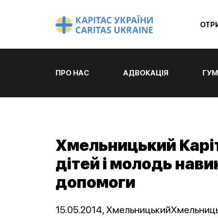
ОТР
ПРО НАС
АДВОКАЦІЯ
ГУМ
Хмельницький Карі
дітей і молодь нав
допомоги
15.05.2014, ХмельницькийХмельницьк