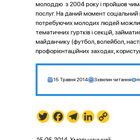
молоддю з 2004 року і пройшов чим
послуг. На даний момент соціальний 
потребуючих молодих людей можлив
тематичних гуртків і секцій, займат
майданчику (футбол, волейбол, настіл
профорієнтаційних заходах, користу
15 Травня 2014
3
хвилин читання
п
Twitter
Facebook
Telegram
LinkedIn
Copy
Link
15.05.2014, Хмельницький