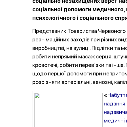
соціально незахищених верст на
соціальної допомоги медичного,
психологічного і соціального спр
Представник Товариства Червоного 
реанімаційних заходів при різних вид
виробництві, на вулиці. Підлітки та
робити непрямий масаж серця, штуч
кровотечі, робити перев’зки та інше
щодо першої допомоги при непритомн
розрізняти артеріальні, венозні, капі
«
Набуття
надання 
надзвича
медичні 