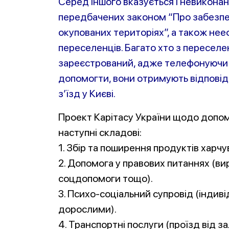
Серед іншого вказується і невиконан
передбачених законом “Про забезпе
окупованих територіях”, а також не
переселенців. Багато хто з переселе
зареєстрований, адже телефонуючи н
допомогти, вони отримують відповідь
з’їзд у Києві.
Проект Карітасу України щодо допо
наступні складові:
1. Збір та поширення продуктів харчу
2. Допомога у правових питаннях (в
соцдопомоги тощо).
3. Психо-соціальний супровід (індиві
дорослими).
4. Транспортні послуги (проїзд від 