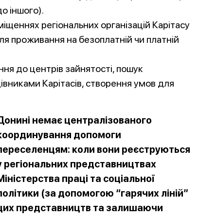
о іншого).
іщеннях регіональних організацій Карітасу
ля проживання на безоплатній чи платній
ня до центрів зайнятості, пошук
вниками Карітасів, створення умов для
Донині немає централізованого
координування допомоги
переселенцям: коли вони реєструються
у регіональних представництвах
Міністерства праці та соціальної
політики (за допомогою “гарячих ліній”
цих представництв та залишаючи