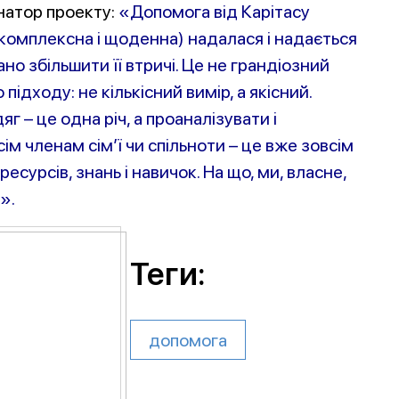
натор проекту:
«Допомога від Карітасу
і комплексна і щоденна) надалася і надається
о збільшити її втричі. Це не грандіозний
підходу: не кількісний вимір, а якісний.
г – це одна річ, а проаналізувати і
м членам сім’ї чи спільноти – це вже зовсім
есурсів, знань і навичок. На що, ми, власне,
».
Теги:
допомога