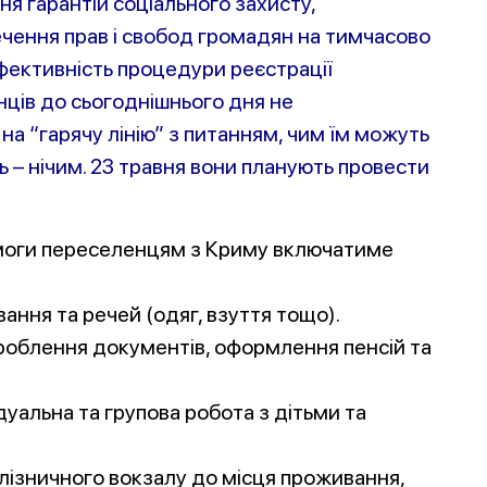
ня гарантій соціального захисту,
чення прав і свобод громадян на тимчасово
ефективність процедури реєстрації
нців до сьогоднішнього дня не
а “гарячу лінію” з питанням, чим їм можуть
 – нічим. 23 травня вони планують провести
моги переселенцям з Криму включатиме
вання та речей (одяг, взуття тощо).
ироблення документів, оформлення пенсій та
дуальна та групова робота з дітьми та
залізничного вокзалу до місця проживання,