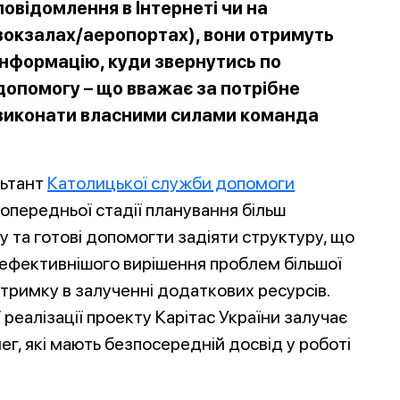
повідомлення в Інтернеті чи на
вокзалах/аеропортах), вони отримуть
інформацію, куди звернутись по
допомогу – що вважає за потрібне
виконати власними силами команда
льтант
Католицької служби допомоги
попередньої стадії планування більш
 та готові допомогти задіяти структуру, що
ефективнішого вирішення проблем більшої
дтримку в залученні додаткових ресурсів.
еалізації проекту Карітас України залучає
ег, які мають безпосередній досвід у роботі