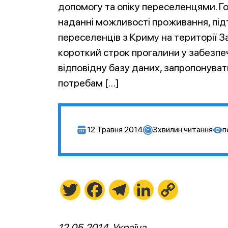
допомогу та опіку переселенцями. Го
наданні можливості проживання, підт
переселенців з Криму на території З
короткий строк прогалини у забезпе
відповідну базу даних, запропонуват
потребам […]
12 Травня 2014
3
хвилин читання
п
Twitter
Facebook
Telegram
LinkedIn
Copy
Link
12.05.2014, Україна