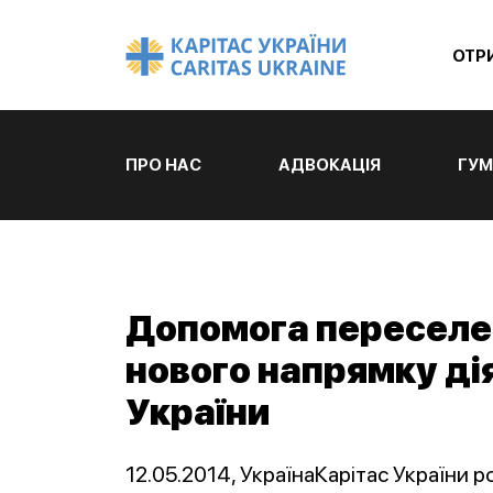
ОТР
ПРО НАС
АДВОКАЦІЯ
ГУМ
Допомога переселен
нового напрямку ді
України
12.05.2014, УкраїнаКарітас України 