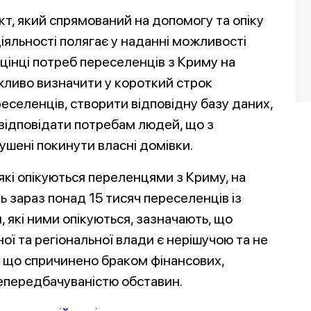
кт, який спрямований на допомогу та опіку
іяльності полягає у наданні можливості
оцінці потреб переселенців з Криму на
ажливо визначити у короткий строк
еселенців, створити відповідну базу даних,
відповідати потребам людей, що з
шені покинути власні домівки.
які опікуються переленцями з Криму, на
ь зараз понад 15 тисяч переселенців із
, які ними опікуються, зазначають, що
ї та регіональної влади є нерішучою та не
 – що спричинено браком фінансових,
непередбачуваністю обставин.