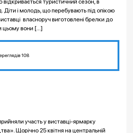
о відкривається туристичний сезон, в
д. Діти і молодь, що перебувають під опікою
виставці власноруч виготовлені брелки до
и цьому вони […]
ереглядів
108
 прийняли участь у виставці-ярмарку
ва». Щорічно 25 квітня на центральній