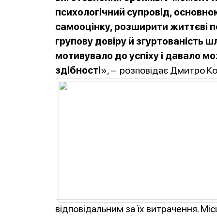
психологічний супровід, основно
самооцінку, розширити життєві 
групову довіру й згуртованість ш
мотивувало до успіху і давало мо
здібності
», – розповідає Дмитро К
відповідальним за їх витрачення. Міс