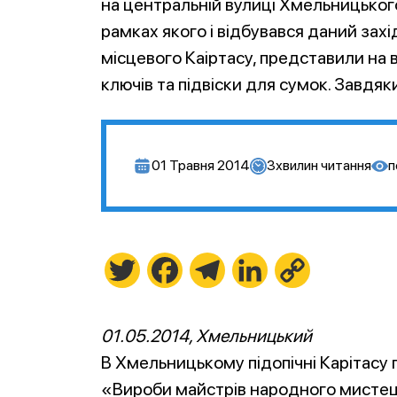
на центральній вулиці Хмельницьког
рамках якого і відбувався даний захі
місцевого Каіртасу, представили на 
ключів та підвіски для сумок. Завдяк
01 Травня 2014
3
хвилин читання
п
Twitter
Facebook
Telegram
LinkedIn
Copy
Link
01
.05.2014, Хмельницький
В Хмельницькому підопічні Карітасу
«Вироби майстрів народного мистецт