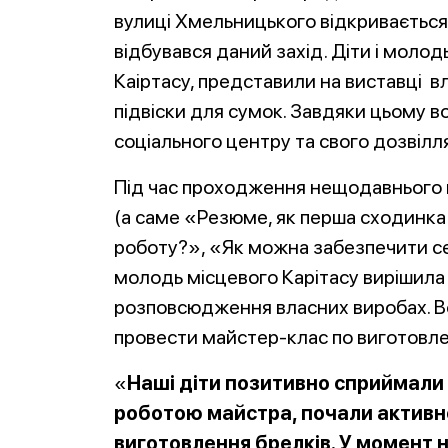
вулиці Хмельницького відкривається 
відбувався даний захід. Діти і молод
Каіртасу, представили на виставці в
підвіски для сумок. Завдяки цьому 
соціального центру та свого дозвілля
Під час проходження нещодавнього 
(а саме «Резюме, як перша сходинк
роботу?», «Як можна забезпечити себ
молодь місцевого Карітасу вирішила
розповсюдження власних виробах. В
провести майстер-клас по виготовл
«
Наші діти позитивно сприймали
роботою майстра, почали активно
виготовлення брелків. У момент