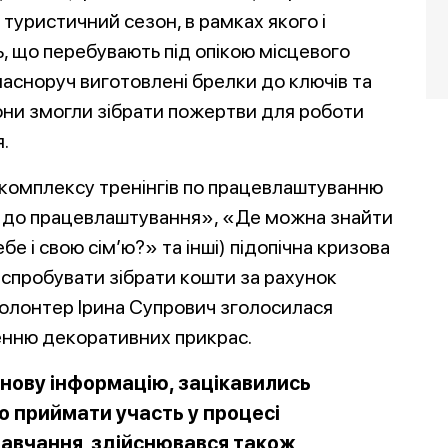
туристичний сезон, в рамках якого і
ь, що перебувають під опікою місцевого
ласноруч виготовлені брелки до ключів та
вони змогли зібрати пожертви для роботи
.
комплексу тренінгів по працевлаштуванню
а до працевлаштування», «Де можна знайти
е і свою сім’ю?» та інші) підопічна кризова
 спробувати зібрати кошти за рахунок
олонтер Ірина Супрович зголосилася
енню декоративних прикрас.
 нову інформацію, зацікавились
 приймати участь у процесі
 навчання здійснювався також