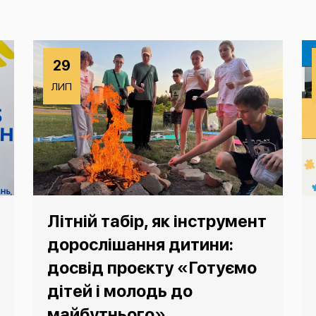
29
ЛИП
Літній табір, як інструмент
дорослішання дитини:
досвід проєкту «Готуємо
дітей і молодь до
майбутнього»