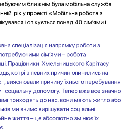
требуючим ближнім була мобільна служба
ній рік у проекті «Мобільна робота з
вався і опікується понад 40 сім’ями і
овна спеціалізація напрямку роботи з
потребуючими сім’ями – робота
иці. Працівники Хмельницького Карітасу
одь, котрі з певних причин опинились на
кт, вияснювали причину їхнього перебуван
ня
 і соціальну допомогу. Тепер вже все значно
самі приходять до нас, вони мають житло або
тьків ми вчимо вирішувати соціальні
ейне життя – це абсолютно змінює їх
є.