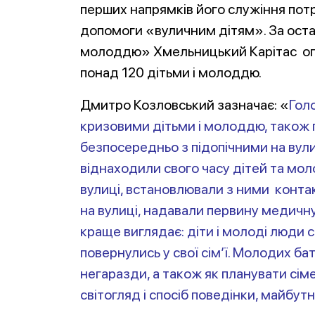
перших напрямків його служіння по
допомоги «вуличним дітям». За остан
молоддю» Хмельницький Карітас опіку
понад 120 дітьми і молоддю.
Дмитро Козловський зазначає: «
Гол
кризовими дітьми і молоддю, також 
безпосередньо з підопічними на вул
віднаходили свого часу дітей та мол
вулиці, встановлювали з ними конта
на вулиці, надавали первину медичну
краще виглядає: діти і молоді люди 
повернулись у свої сім’ї. Молодих ба
негаразди, а також як планувати сім
світогляд і спосіб поведінки, майбутн