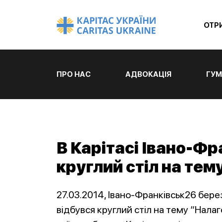
ОТР
ПРО НАС
АДВОКАЦІЯ
ГУМ
В Карітасі Івано-Ф
круглий стіл на тем
27.03.2014, Івано-Франківськ26 берез
відбувся круглий стіл на тему “Нала