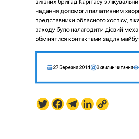
виїзних бригад Карітасу з лікуваль
надання допомоги паліативним хворим
представники обласного хоспісу, ліка
заходу було налагодити дієвий меха
обмінятися контактами задля майбут
27 Березня 2014
3
хвилин читання
Twitter
Facebook
Telegram
LinkedIn
Copy
Link