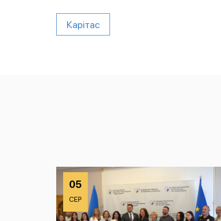
Карітас
05
СЕР