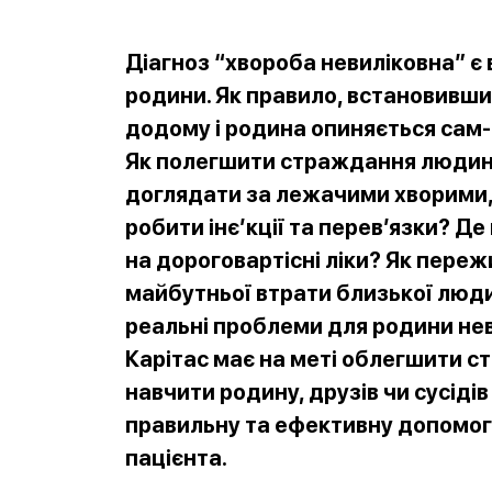
Діагноз “хвороба невиліковна” є
родини. Як правило, встановивши 
додому і родина опиняється сам
Як полегшити страждання людини
доглядати за лежачими хворими,
робити інє’кції та перев’язки? Де
на дороговартісні ліки? Як пере
майбутньої втрати близької люди
реальні проблеми для родини нев
Карітас має на меті облегшити с
навчити
родину, друзів чи сусід
правильну та ефективну допомо
пацієнта.