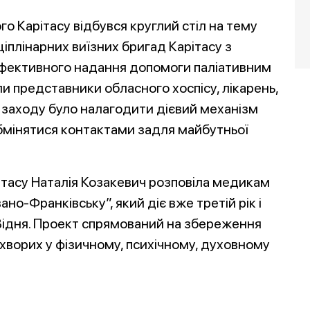
го Карітасу відбувся круглий стіл на тему
іплінарних виїзних бригад Карітасу з
ефективного надання допомоги паліативним
ли представники обласного хоспісу, лікарень,
ям заходу було налагодити дієвий механізм
бмінятися контактами задля майбутньої
тасу Наталія Козакевич розповіла медикам
но-Франківську”, який діє вже третій рік і
 Відня. Проект спрямований на збереження
хворих у фізичному, психічному, духовному