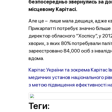
безпосередньо звернулись за до
місцевому Карітасі.
Але це – лише мала дещиця, адже кв
Прикарпатті потребує значно більше 
директор обласного “Хоспісу”, у 201
хворих, з яких 80% потребували палі
зареєстровано 84,000 осіб з інвалі
вдома.
Карітас України та зокрема Карітас 
медичних установ національного рівн
з метою підвищення ефективності н
Теги: