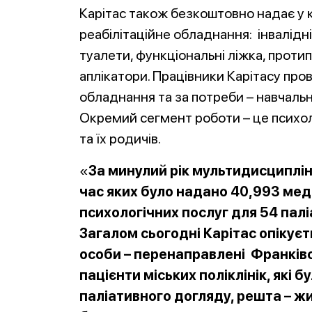
Карітас також безкоштовно надає у 
реабілітаційне обладнання: інвалідні 
туалети, функціональні ліжка, прот
аплікатори. Працівники Карітасу про
обладнання та за потреби – навчаль
Окремий сегмент роботи – це психол
та їх родичів.
«
За минулий рік мультидисциплін
час яких було надано 40,993 мед
психологічних послуг для 54 палі
Загалом сьогодні Карітас опікуєт
особи – перенаправлені Франківс
пацієнти міських поліклінік, які
паліативного догляду, решта – жи