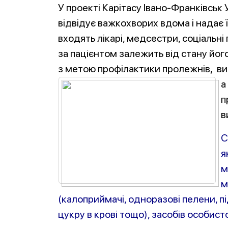
У проекті Карітасу Івано-Франківськ
відвідує важкохворих вдома і надає
входять лікарі, медсестри, соціальні
за пацієнтом залежить від стану його 
з метою профілактики пролежнів, ви
а
п
в
С
я
м
м
(калоприймачі, одноразові пелени, п
цукру в крові тощо), засобів особисто