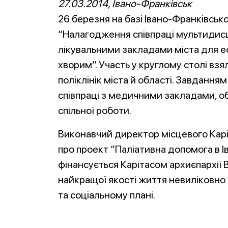
27.03.2014, Івано-Франківськ
26 березня на базі Івано-Франківсько
“Налагодження співпраці мультидисц
лікувальними закладами міста для 
хворим”. Участь у круглому столі взя
поліклінік міста й області. Завданн
співпраці з медичними закладами, о
спільної роботи.
Виконавчий директор місцевого Карі
про проект “Паліативна допомога в Іва
фінансується Карітасом архиєпархії
найкращої якості життя невиліковно 
та соціальному плані.