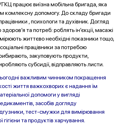
 УГКЦ працює виїзна мобільна бригада, яка
 їм комлексну допомогу. До складу бригади
 працівники , психологи та духівник. Догляд
здоров’я та потреб: роблять ін’єкції, масажі
мірюють життєво необхідні показники тощо,
 соціальні працівники за
потребою
рибирають, закуповують продукти,
иробляють субсидії, відправляють листи.
ьогодні важливим чинником покращення
кості життя важкохворих є надання їм
атеріальної допомоги у вигляді
едикаментів, засобів догляду
ідгузники, тест-смужки
для вимірювання
ї гігієни та продуктів харчування.