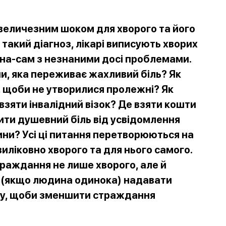
 величезним шоком для хворого та його
такий діагноз, лікарі виписують хворих
-на-сам з незнаними досі проблемами.
, яка переживає жахливий біль? Як
 щоби не утворилися пролежні? Як
 взяти інвалідний візок? Де взяти кошти
жити душевний біль від усвідомлення
ни? Усі ці питання перетворюються на
иліковно хворого та для нього самого.
траждання не лише хво
рого, але й
ів (якщо людина одинока) надавати
гу, щоби зменшити страждання